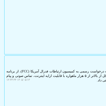
پی اچ پی و جی کوئری: آمازون با ارایه درخواست رسمی به کمیسیون ارتباطات فدرال آمریکا (FCC)، از برنامه
خود برای ایجاد یک منظومه جدید متشکل از بالاتر از ۵ هزار ماهواره با قابلیت ارایه اینترنت، تماس صوتی و پیام
۱۴۰۵/۰۵/۱۳ ۱۲:۳۳:۳۴
ی داد.