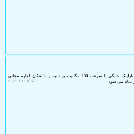
پی اچ پی و جی کوئری: سرویس استارلینک خانگی با سرعت 100 مگابیت بر ثانیه و با امکان اجاره مجانی
۱۴۰۵/۰۵/۱۱ ۲۰:۵۴:۰۲