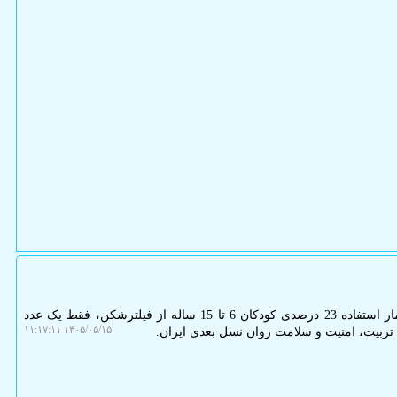
به گزارش پی اچ پی و جی کوئری، آمار استفاده 23 درصدی کودکان 6 تا 15 ساله از فیلترشکن، فقط یک عدد
۱۴۰۵/۰۵/۱۵ ۱۱:۱۷:۱۱
تربیت، امنیت و سلامت روان نسل بعدی ایران.