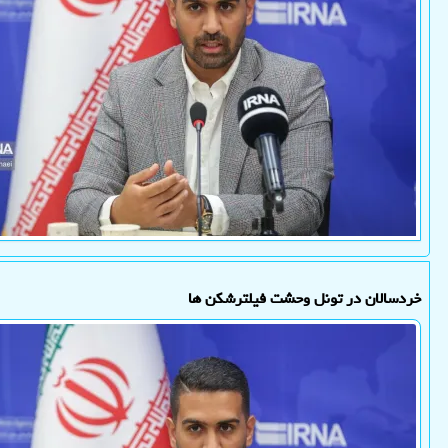
خردسالان در تونل وحشت فیلترشکن ها