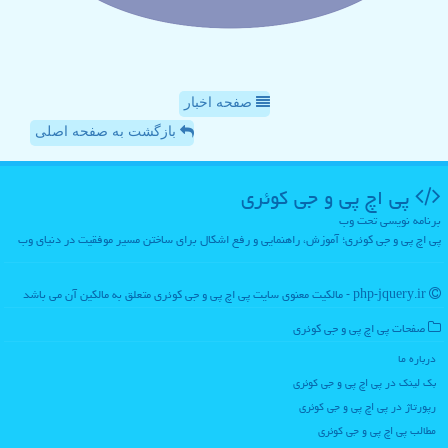
صفحه اخبار
بازگشت به صفحه اصلی
پی اچ پی و جی كوئری
برنامه نویسی تحت وب
پی اچ پی و جی کوئری؛ آموزش، راهنمایی و رفع اشکال برای ساختن مسیر موفقیت در دنیای وب
php-jquery.ir - مالکیت معنوی سایت پی اچ پی و جی كوئری متعلق به مالکین آن می باشد
صفحات پی اچ پی و جی كوئری
درباره ما
بک لینک در پی اچ پی و جی كوئری
رپورتاژ در پی اچ پی و جی كوئری
مطالب پی اچ پی و جی كوئری