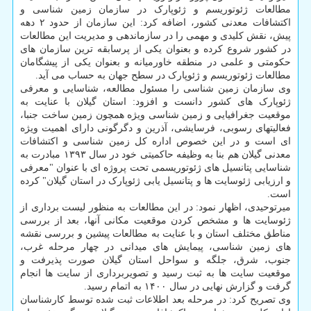
مطالعات ژئوتوریسم و ژئوپارک در سازمان زمین شناسی و
اکتشافات معدنی کشور، اضافه کرد: این سازمان از حدود ۲ دهه
پیش، نقش کلیدی و مهمی را در سازماندهی و مدیریت این مطالعات
در کشور شروع کرده و بعنوان یکی از پرسابقه ترین سازمان های
حکومتی و علمی در منطقه خاورمیانه و بعنوان یکی از پیشگامان
مطالعات ژئوتوریسم و ژئوپارک در سطح جهان به حساب می آید.
وی سازمان زمین شناسی را مسئول مطالعه، شناسایی و معرفی
ژئوپارک های کشور دانست و افزود: استان گیلان با عنایت به
موقعیت جغرافیایی و زمین شناسی ویژه همچون زمین ساخت جنبا،
فعالیتهای رسوبی، فرسایشی، آذرین و دگرگونی دارای اهمیت ویژه
ای است و در این خصوص اداره کل زمین شناسی و اکتشافات
معدنی گیلان هم بنا به وظیفه حاکمیتی خود در سال ۱۳۹۳ مبادرت به
شناسایی پتانسیل های ژئوتوریسمی تحت پروژه ای با عنوان "معرفی
و ارزیابی ژئوسایت ها و پتانسیل یابی ژئوپارک در استان گیلان" کرده
است.
میرتوحیدی، اظهار نمود: در این مطالعات به منظور لیست ­برداری از
ژئوسایت­ ها و مشخص کردن موقعیت مکانی آنها، بعد از بررسی
مناطق مختلف استان و با عنایت به مطالعات پیشین و بررسی نقشه
های زمین شناسی، پیمایش های میدانی در چهار مرحله غرب،
جنوب، شرق، جلگه و سواحل استان گیلان صورت پذیرفت و
موقعیت سایت­ ها به ثبت رسید و تصویربرداری از سایت­ ها انجام
گرفت و گزارش نهایی در سال ۱۴۰۰ به اتمام رسید.
وی تصریح کرد: در مرحله بعد اطلاعات ثبت شده توسط کارشناسان