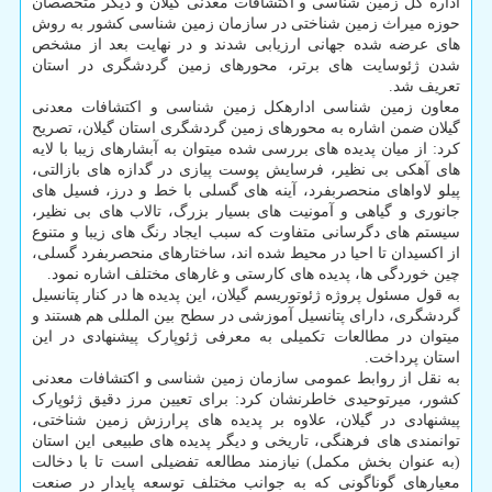
اداره کل زمین شناسی و اکتشافات معدنی گیلان و دیگر متخصصان
حوزه میراث زمین شناختی در سازمان زمین شناسی کشور به روش
های عرضه شده جهانی ارزیابی شدند و در نهایت بعد از مشخص
شدن ژئوسایت های برتر، محورهای زمین گردشگری در استان
تعریف شد.
معاون زمین شناسی اداره‎کل زمین شناسی و اکتشافات معدنی
گیلان ضمن اشاره به محورهای زمین گردشگری استان گیلان، تصریح
کرد: از میان پدیده های بررسی شده میتوان به آبشارهای زیبا با لایه
های آهکی بی نظیر، فرسایش پوست پیازی در گدازه های بازالتی،
پیلو لاواهای منحصربفرد، آینه های گسلی با خط و درز، فسیل های
جانوری و گیاهی و آمونیت های بسیار بزرگ، تالاب های بی نظیر،
سیستم های دگرسانی متفاوت که سبب ایجاد رنگ های زیبا و متنوع
از اکسیدان تا احیا در محیط شده اند، ساختارهای منحصربفرد گسلی،
چین خوردگی ها، پدیده های کارستی و غارهای مختلف اشاره نمود.
به قول مسئول پروژه ژئوتوریسم گیلان، این پدیده ها در کنار پتانسیل
گردشگری، دارای پتانسیل آموزشی در سطح بین المللی هم هستند و
میتوان در مطالعات تکمیلی به معرفی ژئوپارک پیشنهادی در این
استان پرداخت.
به نقل از روابط عمومی سازمان زمین شناسی و اکتشافات معدنی
کشور، میرتوحیدی خاطرنشان کرد: برای تعیین مرز دقیق ژئوپارک
پیشنهادی در گیلان، علاوه بر پدیده ­های پرارزش زمین شناختی،
توانمندی های فرهنگی، تاریخی و دیگر پدیده های طبیعی این استان
(به عنوان بخش مکمل) نیازمند مطالعه تفضیلی است تا با دخالت
معیارهای گوناگونی که به جوانب مختلف توسعه پایدار در صنعت