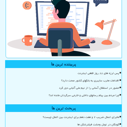
پربیننده ترین ها
پس لرزه های ۸۸ روز قطعی اینترنت
اقدامات مخرب سایبری به بانکهای کشور صحت دارد؟
حضور در استقلال آسانی را از تیم ملی آلبانی دور کرد
چرا مردم بین پیام رسانهای داخلی و خارجی سرگردان مانده اند؟
پربحث ترین ها
ماجرای اعمال ضریب ۲ و هفت دهم برای اینترنت بین الملل چیست؟
کودکان در تونل وحشت فیلترشکن ها