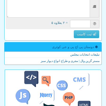
= ۲ بعلاوه ۵
ثبت کامنت
دوستان پی اچ پی و جی كوئری
تبلیغات انتخابات مجلس
مستر گرین وال | مجری و طراح انواع دیوار سبز