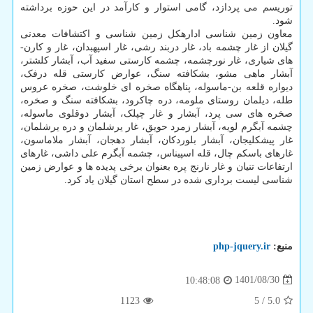
توریسم می­ پردازد، گامی استوار و کارآمد در این حوزه برداشته
شود.
معاون زمین شناسی اداره‎کل زمین شناسی و اکتشافات معدنی
گیلان از غار چشمه باد، غار دربند رشی، غار اسپهبدان، غار و کارن­
های شیاری، غار نورچشمه، چشمه کارستی سفید آب، آبشار کلشتر،
آبشار ماهی مشو، بشکافته سنگ، عوارض کارستی قله درفک،
دیواره قلعه بن-ماسوله، پناهگاه صخره ای خلوشت، صخره عروس
طله، دیلمان روستای ملومه، دره چاکرود، بشکافته سنگ و صخره،
صخره ­های سی پرد، آبشار و غار چپلک، آبشار دوقلوی ماسوله،
چشمه آبگرم لویه، آبشار زمرد حویق، غار یرشلمان و دره یرشلمان،
غار پیشکلیجان، آبشار بلوردکان، آبشار دهجان، آبشار ملاماسون،
غارهای باسکم چال، قله اسپیناس، چشمه آبگرم علی داشی، غارهای
ارتفاعات تنیان و غار نارنج پره بعنوان برخی پدیده ها و عوارض زمین
شناسی لیست برداری شده در سطح استان گیلان یاد کرد.
منبع:
php-jquery.ir
1401/08/30
10:48:08
1123
5
/
5.0