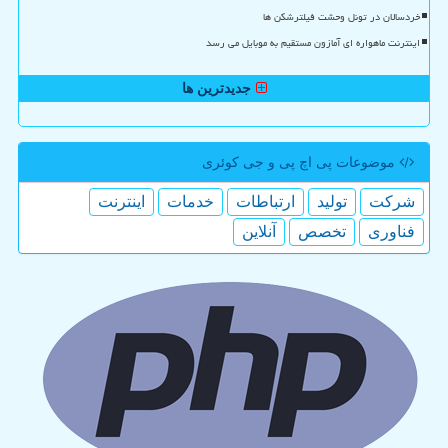
خردسالان در تونل وحشت فیلترشکن ها
اینترنت ماهواره ای آمازون مستقیم به موبایل می رسد
جدیدترین ها
موضوعات پی اچ پی و جی كوئری
شركت
تولید
ارتباطات
خدمات
اینترنت
فناوری
تخصص
آنلاین