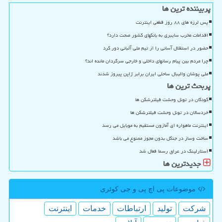
پربیننده ترین ها
پس لرزه های ۸۸ روز قطعی اینترنت
اقدامات مخرب سایبری به بانکهای کشور صحت دارد؟
حضور در استقلال آسانی را از تیم ملی آلبانی دور کرد
چرا مردم بین پیام رسانهای داخلی و خارجی سرگردان مانده اند؟
ملی پوشان والیبال ساحلی ایران برابر ژاپن پیروز شدند
پربحث ترین ها
کودکان در تونل وحشت فیلترشکن ها
خردسالان در تونل وحشت فیلترشکن ها
اینترنت ماهواره ای آمازون مستقیم به موبایل می رسد
ساخت وساز در جنگل بدون مجوز ممنوع می باشد
استارلینک در عراق رسما فعال شد
جدیدترین ها
موضوعات پی اچ پی و جی كوئری
شركت
تولید
ارتباطات
خدمات
اینترنت