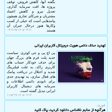
بگفته آنها، کاهش فروش، توقف
پروژه ها، افت سرمایه گذاری،
تعدیل نیرو و کاهش اعتماد
مشتریان و شرکای تجاری همچون
پیامدهایی است که خیلی از کسب
وکارها هنوز درحال جبران آن
۱۴۰۵/۰۳/۱۶ ۰۹:۲۶:۳۵
هستند.
تهدید حذف دائمی هویت دیجیتال کاربران ایرانی
پی اچ پی و جی کوئری: سیاست
جدید پلت فرم های بزرگ جهان
برای حذف خودکار حساب های
کاربری راکد، به علت فیلترینگ
شدید و اختلال در دریافت پیامک
های فعال سازی، به تهدیدی جدی
برای نابودی دائمی اطلاعات و
سرمایه های دیجیتال کاربران
ایرانی تبدیل گشته است.
۱۴۰۵/۰۳/۱۳ ۱۱:۵۲:۲۷
فوری:
هرآنچه از منابع ناشناس دانلود کردید، پاک کنید