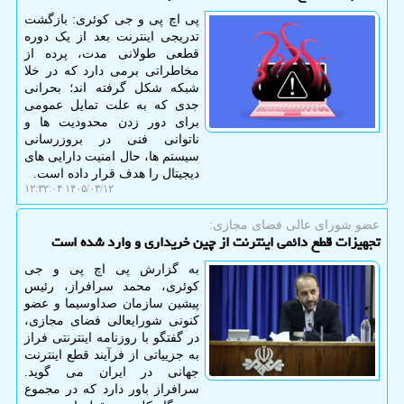
پی اچ پی و جی کوئری: بازگشت
تدریجی اینترنت بعد از یک دوره
قطعی طولانی مدت، پرده از
مخاطراتی برمی دارد که در خلا
شبکه شکل گرفته اند؛ بحرانی
جدی که به علت تمایل عمومی
برای دور زدن محدودیت ها و
ناتوانی فنی در بروزرسانی
سیستم ها، حال امنیت دارایی های
دیجیتال را هدف قرار داده است.
۱۴۰۵/۰۳/۱۲ ۱۲:۳۲:۰۴
عضو شورای عالی فضای مجازی:
تجهیزات قطع دائمی اینترنت از چین خریداری و وارد شده است
به گزارش پی اچ پی و جی
کوئری، محمد سرافراز، رئیس
پیشین سازمان صداوسیما و عضو
کنونی شورایعالی فضای مجازی،
در گفتگو با روزنامه اینترنتی فراز
به جزییاتی از فرآیند قطع اینترنت
جهانی در ایران می گوید.
سرافراز باور دارد که در مجموع