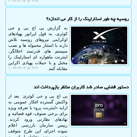
۱۴۰۵/۰۴/۲۲ ۲۰:۳۶:۲۲
روسیه چه طور استارلینک را از کار می اندازد؟
به گزارش پی اچ پی و جی
کوئری، به قول اپراتور پهپادهای
اوکراینی نیروهای روسیه تلاش
دارند با استتار محموله ها و نصب
سیستم های قدرتمند اخلالگر،
اینترنت ماهواره ای استارلینک را
مختل و با حملات پهپادی اکراین
۱۴۰۵/۰۴/۲۱ ۱۰:۲۴:۲۹
مقابله کنند.
دستور قضایی صادر شد کاربران منتظر بازپرداخت اند
پی اچ پی و جی کوئری: بعد از
واکنش گسترده افکار عمومی به
ارایه «اینترنت پرو» با تعرفه ویژه
برای برخی صنوف، قوه قضائیه و
نهادهای نظارتی ورود کردند.
رییس سازمان بازرسی اعلام
نموده اجرای این طرح متوقف
شده و پرونده متخلفان اپراتور به