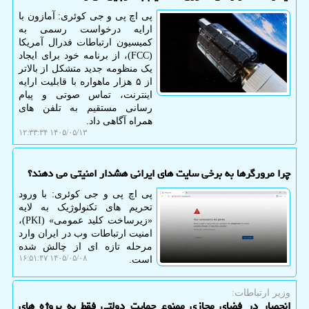
پی اچ پی و جی کوئری: آمازون با
ارایه درخواست رسمی به
کمیسیون ارتباطات فدرال آمریکا
(FCC)، از برنامه خود برای ایجاد
یک منظومه جدید متشکل از بالاتر
از ۵ هزار ماهواره با قابلیت ارایه
اینترنت، تماس صوتی و پیام
رسانی مستقیم به تلفن های
همراه آگاهی داد.
۱۴۰۵/۰۵/۱۳ ۱۲:۳۳:۳۴
چرا مرورگرها به برخی سایت های ایرانی هشدار امنیتی می دهند؟
پی اچ پی و جی کوئری: با ورود
تحریم های تکنولوژیک به لایه
«زیرساخت کلید عمومی» (PKI)،
امنیت ارتباطات وب در ایران وارد
مرحله تازه ای از چالش شده
۱۴۰۵/۰۵/۰۸ ۱۶:۵۱:۴۷
است.
وزیر ارتباطات:
انحصار در فضای مجازی ممنوع حمایت دولتی فقط به پروژه های