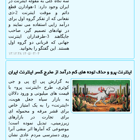
سه نگاه کلی به مقوله اینترنت در
ایران وجود دارد: 1-هوادارن قطع
دائم و موقت اینترنت 2-ذی
نفعانی که از تفکر گروه اول برای
درآمد زایی استفاده می نمایند و
در نهادهای تصمیم گیر، صاحب
جایگاهند 3-طرفداران اینترنت
جهانی که قربانی دو گروه اول
هستند. این گفتگو را بخوانید.
۱۴۰۵/۰۳/۰۴ ۱۳:۱۲:۴۸
اینترنت پرو و حذف توده های کم درآمد از مخرج کسر اینترنت ایران
به گزارش پی اچ پی و جی
کوئری، طرح «اینترنت پرو» با
قیمت های میلیونی و ورود دلالان
به بازار سیاه جعل هویت،
«اینترنت» را به یک امتیاز خاص
برای قشر مرفه و محموله ای
برای تجارت در بازارهای
زیرزمینی، تبدیل نموده است؛
موضوعی که آمارها اثر منفی آنرا
روی دسترسی مردم عادی نشان