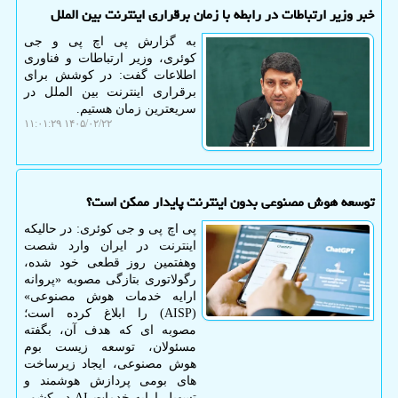
خبر وزیر ارتباطات در رابطه با زمان برقراری اینترنت بین الملل
به گزارش پی اچ پی و جی
کوئری، وزیر ارتباطات و فناوری
اطلاعات گفت: در کوشش برای
برقراری اینترنت بین الملل در
سریعترین زمان هستیم.
۱۴۰۵/۰۲/۲۲ ۱۱:۰۱:۲۹
توسعه هوش مصنوعی بدون اینترنت پایدار ممکن است؟
پی اچ پی و جی کوئری: در حالیکه
اینترنت در ایران وارد شصت
وهفتمین روز قطعی خود شده،
رگولاتوری بتازگی مصوبه «پروانه
ارایه خدمات هوش مصنوعی»
(AISP) را ابلاغ کرده است؛
مصوبه ای که هدف آن، بگفته
مسئولان، توسعه زیست بوم
هوش مصنوعی، ایجاد زیرساخت
های بومی پردازش هوشمند و
تسهیل ارایه خدمات AI در کشور