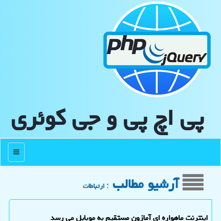
پی اچ پی و جی كوئری
منو
آرشیو مطالب
: ارتباطات
اینترنت ماهواره ای آمازون مستقیم به موبایل می رسد