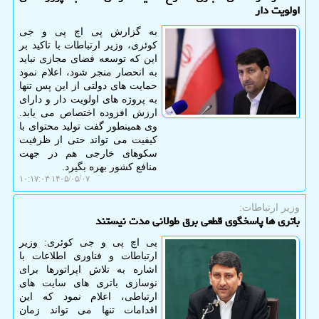
اولویت دار
به گزارش پی اچ پی و جی
کوئری، وزیر ارتباطات با تاکید بر
این که توسعه فضای مجازی نباید
به انحصار منجر شود، اعلام نمود
حمایت های دولتی از این پس تنها
به پروژه های اولویت دار و دارای
ارزش افزوده اختصاص می یابد.
وی همینطور گفت تولید محتوای با
کیفیت می تواند حتی از ظرفیت
سکوهای خارجی هم در جهت
منافع کشور بهره بگیرد.
۱۴۰۵/۰۵/۰۷ ۱۰:۱۷:۰۳
وزیر ارتباطات:
باتری ها پاسخگوی قطعی برق طولانی مدت نیستند
پی اچ پی و جی کوئری: وزیر
ارتباطات و فناوری اطلاعات با
اشاره به تلاش اپراتورها برای
نوسازی باتری های سایت های
ارتباطی، اعلام نمود که این
اقدامات تنها می تواند زمان