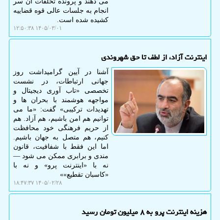
می دهند و پرونده تخلفات آن سر
انجام به جلسات عالی قوه قضاییه
کشیده شده است.
۱۴۰۵/۰۳/۰۱ ۱۲:۵۰:۳۸
اینترنت آزاد، از لطف تا حق شهروندی
آشنا در آیین گرامیداشت روز
جهانی ارتباطات، در نشست
تخصصی «تاب آوری دیجیتال و
مواجهه هوشمند با بحران ها و
تهدیدات ترکیبی» گفت: «ما می
توانیم هم امن باشیم، هم آزاد. هم
از حریم فرهنگی خود محافظت
کنیم، هم متصل به جهان باشیم.
اما این فقط با شفافیت، قانون
مندی و برابری ممکن می شود —
نه با «اینترنت پرو» و نه با
«کاسبان تقطیع»»
۱۴۰۵/۰۲/۲۸ ۱۸:۴۷:۳۷
هزینه اینترنت پرو به ۸ میلیون تومان رسید