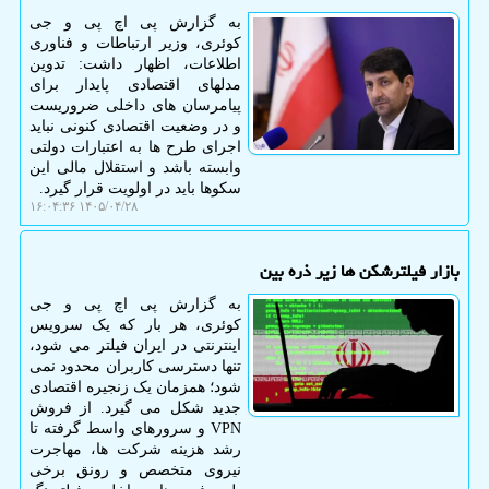
به گزارش پی اچ پی و جی
کوئری، وزیر ارتباطات و فناوری
اطلاعات، اظهار داشت: تدوین
مدلهای اقتصادی پایدار برای
پیامرسان های داخلی ضروریست
و در وضعیت اقتصادی کنونی نباید
اجرای طرح ها به اعتبارات دولتی
وابسته باشد و استقلال مالی این
سکوها باید در اولویت قرار گیرد.
۱۴۰۵/۰۴/۲۸ ۱۶:۰۴:۳۶
بازار فیلترشکن ها زیر ذره بین
به گزارش پی اچ پی و جی
کوئری، هر بار که یک سرویس
اینترنتی در ایران فیلتر می شود،
تنها دسترسی کاربران محدود نمی
شود؛ همزمان یک زنجیره اقتصادی
جدید شکل می گیرد. از فروش
VPN و سرورهای واسط گرفته تا
رشد هزینه شرکت ها، مهاجرت
نیروی متخصص و رونق برخی