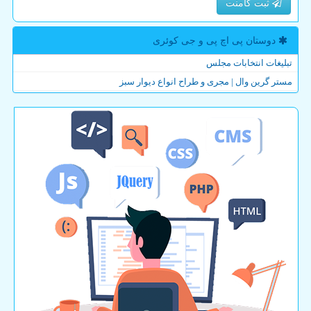
ثبت کامنت
دوستان پی اچ پی و جی كوئری
تبلیغات انتخابات مجلس
مستر گرین وال | مجری و طراح انواع دیوار سبز