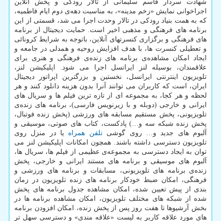
شهادت سردار قاسم سلیمانی از تالار رودکی و پخش آنلاین
اجراخوانی نمایش «زخم مدینه»، به مناسبت دهه‌ی دوم ایام فاطمیه،
که به همت بنیاد رودکی در تالار وحدت اجرا می شد، قسمتی از این
برنامه های فرهنگی و مذهبی اخیر است. حمایت دیجیتال از برنامه
های فرهنگی و برگزاری کنسرتهای آنلاین، باتوجه به شرایط کرونائی
و تعطیلی کنسرت ها، با هدف افزایش روحیه و همدلی در جامعه و
ایجاد امکان مشاهده‌ی برنامه های زنده‌ی فرهنگی و هنری برای
علاقمندان، بوسیله لنز ایرانسل اجرا می شود. اپلیکیشن لنز،
تلویزیون اینترنتی ایرانسل، نخستین و بزرگترین اپراتور دیجیتال
ایران، است که کاربران می توانند آنرا بدون هزینه دانلود کنند و هر
لحظه و هر کجا، به مجموعه ای از تازه ترین فیلم ها و سریال های
ایرانی و خارجی (دوبله و با زیرنویس فارسی)، برنامه های زنده‌ی
تلویزیونی، پخش مستقیم مسابقه های ورزشی (پخش زنده فوتبال،
پخش زنده شبکه سه و…) پادکست، کتاب های صوتی، موسیقی و
آلبوم های جدید و… روی گوشی
تلفن همراه
یا در منزل روی
تلویزیون دسترسی داشته باشند. همچون امکانات اپلیکیشن لنز می
توان به ایجاد دسترسی به مجموعه‌ی عظیمی از فیلم ها، سریال ها،
آلبوم های موسیقی و برنامه های مستند ایرانی و خارجی، پخش
زنده‌ی برنامه های تلویزیونی، مسابقات و برنامه های ورزشی و
فرهنگی، امکان ضبط خودکار برنامه های زنده تلویزیون در زمان
بندی از پیش تعیین شده، امکان مشاهده جدول برنامه های پخش
شده از شبکه های مختلف تلویزیون، امکان مشاهده برنامه ها در
بخش آرشیوها تا هفت روز پس از پخش زنده، امکان افزودن برنامه
های مورد علاقه کاربر به لیست «علاقه مندی» و دسترسی سهل تر