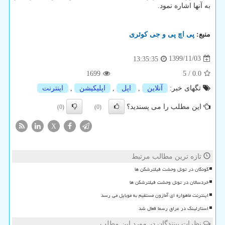
به آنها اشاره نمود.
منبع:
پی اچ پی و جی كوئری
1399/11/03
13:35:35
1699
5
/
0.0
تگهای خبر:
آنلاین
,
اپل
,
اپلیكیشن
,
اینترنت
این مطلب را می پسندید؟
(0)
(0)
X
تازه ترین مطالب مرتبط
کودکان در تونل وحشت فیلترشکن ها
خردسالان در تونل وحشت فیلترشکن ها
اینترنت ماهواره ای آمازون مستقیم به موبایل می رسد
استارلینک در عراق رسما فعال شد
نظرات بینندگان در مورد این مطلب