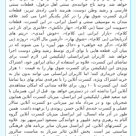
خواهد شد. وحید تاج خواننده‌ی سنتی اهل دزفول، قطعات سنتی
فارسی و رشید وطن دوست، هنرمند نامی زاده‌ی تبریز، قطعات
آذری کنسرت شوق بهار را در کنار یکدیگر اجرا می کنند. علاقه
مندان به موسیقی سنتی و اصیل ایرانی، در این کنسرت، قطعات
«سوییت ابن سینا (بی کلام)»، «بهار دلکش»، «فانتزی برای تار (بی
کلام)»، «بازار ایرانی (بی کلام)»، «خوش آمدی»، «ریتم های
آذربایجانی (بی کلام)»، «شوق بهار»، «آرشین مال آلان»، «روژند (بی
کلام)»، «دگر چه خواهی» و «خاک مهر آیین» را می شنوند که در
میان آن، قطعه هایی با نوای آذری توسط رشید وطن دوست اجرا
خواهد شد. کاربران غیرایرانسلی اپلیکیشن لنز، لازم است برای
تماشای این کنسرت، علاوه بر استفاده از دیتای اپراتور خود، اشتراک
ویژه‌ی این اپلیکیشن برای کنسرت شوق بهار را به قیمت ۱۰ هزار
تومان خریداری کنند؛ اما کاربران ایرانسلی می توانند بدون نیاز به
خرید اشتراک ویژه، کنسرت آنلاین را با تعرفه‌ی تمام بهای دیتا تماشا
کنند. این کنسرت تا ۱۰ روز، برای علاقه مندانی که امکان مشاهده‌ی
آنلاین آنرا نداشته اند، در دسترس خواهد بود. قبل از این، همزمان با
عید سعید فطر، اپلیکیشن لنز ایرانسل، میزبان کنسرت آنلاین همایون
شجریان بود و در مرداد ماه نیز میزبانی دو کنسرت آنلاین سالار
عقیلی و کنسرت خنده‌ی آنلاین حسن ریوندی را برعهده داشت. همین
طور در آذر ماه امسال، لنز ایرانسل میزبان کنسرت آنلاین گروه
آلنام به رهبری وحید علیپور و خوانندگی مسعود امیرسپهر بود. علاوه
بر کنسرتهای آنلاین، لنز ایرانسل میزبان سایر برنامه های فرهنگی
مناسبتی نیز است. پخش آنلاین تئاتر سرباز به مناسبت سالروز