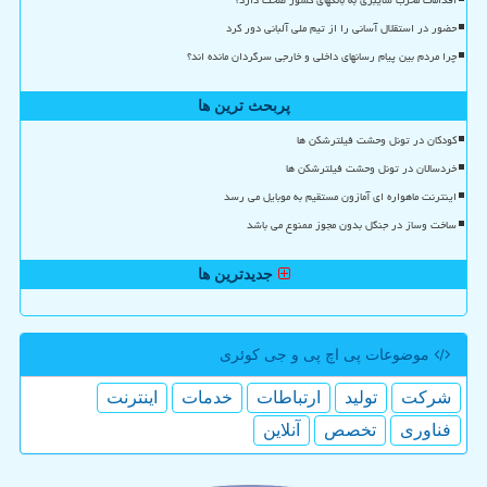
اقدامات مخرب سایبری به بانکهای کشور صحت دارد؟
حضور در استقلال آسانی را از تیم ملی آلبانی دور کرد
چرا مردم بین پیام رسانهای داخلی و خارجی سرگردان مانده اند؟
پربحث ترین ها
کودکان در تونل وحشت فیلترشکن ها
خردسالان در تونل وحشت فیلترشکن ها
اینترنت ماهواره ای آمازون مستقیم به موبایل می رسد
ساخت وساز در جنگل بدون مجوز ممنوع می باشد
جدیدترین ها
موضوعات پی اچ پی و جی كوئری
شركت
تولید
ارتباطات
خدمات
اینترنت
فناوری
تخصص
آنلاین