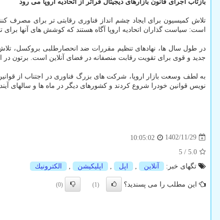
بازتاب اجرای قانون بازارهای دیجیتال فراتر از اتحادیه اروپا می رود
تلاش کمیسیون برای ایجاد چشم انداز فناوری رقابتی تر برای مصرف کنندگ
است: سیاست گذاران اتحادیه اروپا آگاه هستند که کوشش های آنها برای 
در طول سال ها، نهادهای تنظیم مقررات ضد انحصارطلبی بروکسل، تلاش نمو
جدید و قوی برای تقویت رقابت منصفانه در فضای آنلاین است. برتون در این 
به لطف وسعت بازار اروپا، شرکت های بزرگ فناوری در اجتناب از قوانین
نویس قوانین خودرا شروع کردند و کشورهای دیگر در ماه ها و سالهای آینده، 
1402/11/29
10:05:02
5
/
5.0
تگهای خبر:
آنلاین
,
اپل
,
اپلیكیشن
,
الكترونیك
این مطلب را می پسندید؟
(0)
(1)