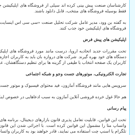
کارشناسان صنعت پیش بینی کرده اند سیلی از فروشگاه های اپلیکیشن جدی
فقط بوسیله فروشگاه های منتخب، قابل دانلود باشند.
به گفته بن وود، مدیر عامل شرکت تحلیل صنعت «سی سی اس اینسایت»، 
فروشگاه های اپلیکیشن خود جذب کنند.
اپلیکیشن های پیش فرض
تحت مقررات جدید اتحادیه اروپا، درست مانند مورد فروشگاه های اپلی
دستگاه های خود بهره گیرند. شرکت های دروازه بان باید به کاربران اجازه
کاربران یک صفحه انتخاب با طیفی از گزینه ها برای تنظیم دستگاهشان، عر
تجارت الکترونیکی، موتورهای جست وجو و شبکه اجتماعی
سرویس هایی مانند فروشگاه آمازون، فید محتوای فیسبوک و موتور جست و
هم حالا غول خرده فروشی آنلاین آمازون به سبب ادعاهایی در خصوص ای
پیام رسانی
تحت این قوانین، قابلیت تعامل پذیری قانون بازارهای دیجیتال، برنامه ها
واتساپ متا را مشمول این قوانین کرده است. با اجرائی شدن این قانون، 
تلگرام یا اسنپ چت استفاده می نمایند، قادر خواهند بود به کاربران واتس