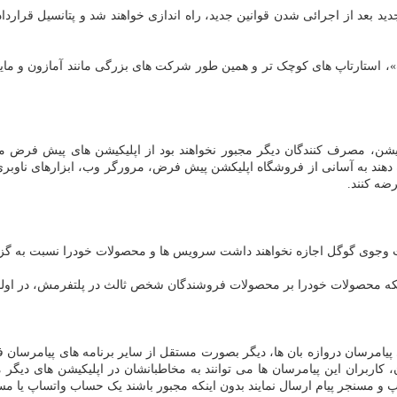
د بعد از اجرائی شدن قوانین جدید، راه اندازی خواهند شد و پتانسیل قرار
استارتاپ های کوچک تر و همین طور شرکت های بزرگی مانند آمازون و مایک
کیشن، مصرف کنندگان دیگر مجبور نخواهند بود از اپلیکیشن های پیش فرض ما
 دهند به آسانی از فروشگاه اپلیکشن پیش فرض، مرورگر وب، ابزارهای ناوبری و
ضه کنند.
جوی گوگل اجازه نخواهند داشت سرویس ها و محصولات خودرا نسبت به گزینه 
نکه محصولات خودرا بر محصولات فروشندگان شخص ثالث در پلتفرمش، در اولو
ی پیامرسان دروازه بان ها، دیگر بصورت مستقل از سایر برنامه های پیامرسان فع
کاربران این پیامرسان ها می توانند به مخاطبانشان در اپلیکیشن های دیگر م
اپ و مسنجر پیام ارسال نمایند بدون اینکه مجبور باشند یک حساب واتساپ یا مس