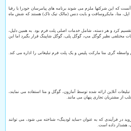
رد. این به مفهوم آنست که این شرکتها ملزم می شوند برنامه های پیامرسان خودرا با رقبا
 اپل، متا، مایکروسافت و بایت دنس (مالک تیک تاک) هستند که شش ماه
 تقسیم کرد و هر دسته، شامل خدمات اصلی پلت فرم بود. به همین دلیل،
ات مختلفی نظیر گوگل مپ، گوگل پلی، گوگل شاپینگ قرار بگیرد اما این
سطه گری متا مارکت پلیس و یک پلت فرم تبلیغاتی را اداره می کند.
بلیغات آنلاین ارائه شده توسط آمازون، گوگل و متا استفاده می نمایند،
لب از مشتریان تجاری پنهان می مانند.
 های iOS و اندروید، فراهم آورند. هم اکنون، کاربران اندروید در فرآیندی که به عنوان «ساید لودینگ» شناخته می شود، می توانند
، هشدار داده است.