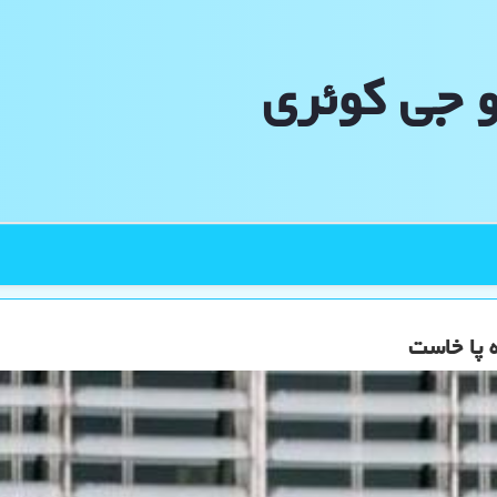
و جی كوئری
ه پا خاست