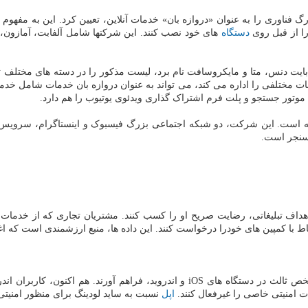
 گذشته، ۲۲ سرویس از شرکت های بزرگ فناوری را به عنوان «دروازه بان» خدمات آنلاین، تعیین ک
را از قبل روی
دستگاه
های خود نصب کنند. این شرکتها شامل آلفابت، آمازون،
، بایت دنس، متا و مایکروسافت نام برد، لیست مذکور را در دسته های مختلف
ات مختلفی را اداره می کند، می تواند به عنوان دروازه بان خدمات شامل خدم
تور جستجو و پلت فرم اشتراک گذاری ویدئوی یوتیوب را هم دارد.
است. این شرکت، دو شبکه اجتماعی بزرگ فیسبوک و اینستاگرام، سرویس وا
مسنجر است.
اهداف تبلیغاتی، رضایت صریح او را کسب کنند. مشتریان تجاری که از خدمات ت
ط با کمپین های خودرا درخواست کنند. این داده ها، منبع ارزشمندی است که اغ
اپل و گوگل وادار خواهند شد فضایی را برای فروشگاه های اپلیکیشن شخص ثالث در دستگاه
ات امنیتی خاصی را غیرفعال کنند.
اپل
نسبت به ساید لودینگ برای منظور امنیتی