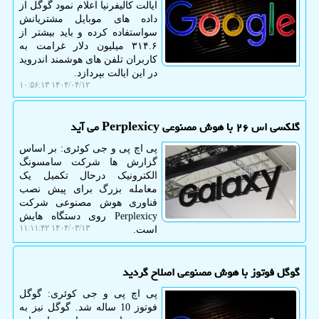
ایالت کالیفرنیا اعلام نمود گوگل از
داده های موبایل مشتریانش
سواستفاده کرده و باید بیشتر از
۳۱۴.۶ میلیون دلار غرامت به
کاربران تلفن های هوشمند اندروید
در این ایالت بپردازد.
۱۴۰۴/۰۴/۱۲ ۱۰:۵۶:۱۳
گلکسی اس ۲۶ با هوش مصنوعی Perplexicy می آید
پی اچ پی و جی کوئری: بر اساس
گزارش ها شرکت سامسونگ
الکترونیک درحال تکمیل یک
معامله بزرگ برای پیش نصب
فناوری هوش مصنوعی شرکت
Perplexicy روی دستگاه هایش
۱۴۰۴/۰۳/۱۳ ۱۱:۱۱:۴۲
است.
گوگل فوتوز با هوش مصنوعی اصلاح گردید
پی اچ پی و جی کوئری: گوگل
فوتوز 10 ساله شد. گوگل نیز به