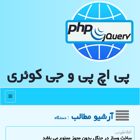
پی اچ پی و جی كوئری
منو
آرشیو مطالب
: دستگاه
افلاطونی:
ساخت وساز در جنگل بدون مجوز ممنوع می باشد