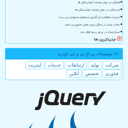
کودکان در تونل وحشت فیلترشکن ها
خردسالان در تونل وحشت فیلترشکن ها
اینترنت ماهواره ای آمازون مستقیم به موبایل می رسد
ساخت وساز در جنگل بدون مجوز ممنوع می باشد
استارلینک در عراق رسما فعال شد
جدیدترین ها
موضوعات پی اچ پی و جی كوئری
شركت
تولید
ارتباطات
خدمات
اینترنت
فناوری
تخصص
آنلاین