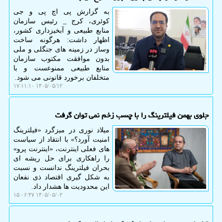
به گزارش پی اچ پی و جی
کوئری، کرج _ رئیس سازمان
منابع طبیعی و آبخیزداری کشور،
اظهار داشت: هرگونه ساخت
وساز در زمینه های جنگلی و ملی
بدون موافقت مکتوب سازمان
منابع طبیعی ممنوعست و با
متخلفان برخورد قانونی می شود.
۱۴۰۵/۰۵/۱۲ ۱۷:۱۱:۱۰
جلوی بهمن فیلترینگ را با چسب زخم نمی توان گرفت
میلاد نوری در میزگرد «فیلترینگ
امنیت آورد؟» با انتقاد از سیاست
های فعلی اینترنت، «اینترنت پرو»
را راهکاری برای حل ریشه ای
بحران فیلترینگ ندانست و نسبت
به شکل گیری اقتصاد ذی نفعان
این محدودیت ها هشدار داد.
۱۴۰۵/۰۵/۰۲ ۱۵:۰۶:۴۷