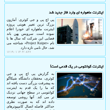
اینترنت ماهواره ای وارد فاز جدید شد
پی اچ پی و جی کوئری: آمازون
بزرگ ترین تغییر هویتی پروژه
اینترنت ماهواره ای خودرا اعلام
نموده است. سرویس پهن باند
فضایی این شرکت که سال ها با
نام «Project Kuiper» شناخته می
شد، حال نامی تازه دارد.
۱۴۰۴/۰۸/۲۶ ۱۶:۱۹:۰۱
اینترنت کوانتومی در یک قدمی است!
به گزارش پی اچ پی و جی
کوئری، محققان دانشگاه شیکاگو
به پیشرفت بزرگی دست یافته اند
که ما را یک قدم به اینترنت
کوانتومی در سطح جهانی نزدیک
تر می کند. آنها روشی توسعه
داده اند که به صورت نظری
حداکثر فاصله اتصال کامپیوترهای