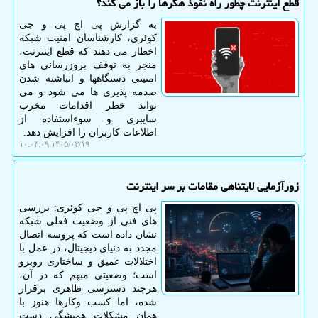
قطع اینترنت چطور راه نفوذ هکرها را باز می کند؟
به گزارش پی اچ پی و جی
کوئری، کارشناسان امنیت شبکه
اخطار می دهند که قطع اینترنت،
منجر به توقف بروزرسانی های
امنیتی دستگاهها و انباشته شدن
صدمه پذیری ها می شود و می
تواند خطر اقدامات مخرب
سایبری و سوءاستفاده از
اطلاعات کاربران را افزایش دهد.
۱۴۰۵/۰۳/۱۹ ۱۰:۰۴:۰۹
زورآزمایی لایتناهی مقامات بر سر اینترنت
پی اچ پی و جی کوئری: بررسی
های فنی از وضعیت فعلی شبکه
نشان داده است که پروسه اتصال
مجدد به دنیای دیجیتال، در عمل با
اختلالات عمیق و ساختاری روبرو
است؛ وضعیتی مبهم که در آن،
هرچند دسترسی ظاهری برقرار
شده، اما کسب وکارها هنوز با
همان مشکلات همیشگی دست