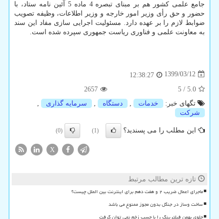
جامع علمی کشور هم بر مبنای تبصره 4 ماده 5 آئین نامه ستاد، با
حضور و حق رأی وزیر امور خارجه و وزیر اطلاعات، وظیفه تصویب
ضوابط لازم را بر عهده دارد. مسئولیت اجرایی سازی مفاد این سند
به معاونت علمی و فناوری ریاست جمهوری سپرده شده است.
1399/03/12
12:38:27
2657
5
/
5.0
تگهای خبر:
خدمات
,
دستگاه
,
سرمایه گذاری
,
شركت
این مطلب را می پسندید؟
(0)
(1)
X
تازه ترین مطالب مرتبط
ماجرای اعمال ضریب ۲ و هفت دهم برای اینترنت بین الملل چیست؟
ساخت وساز در جنگل بدون مجوز ممنوع می باشد
جلوی بهمن فیلترینگ را با چسب زخم نمی توان گرفت