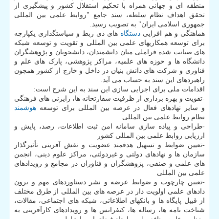
منطقه ای و جهانی همراه با تحکیم استقلال کشور و پیشگیری از
تحقق اهداف نظام سلطه، سند جامع "روابط علمی بین المللی
جمهوری اسلامی ایران" به تصویب رسید.
هماهنگی و هم افزایی
دستگاه
های ذی ربط و سیاستگذاری یکپارچه
برای توسعه همکاریهای علمی بین المللی و تقویت و توسعه شبکه
های صیانت شده فراملی میان دانشمندان، دانشجویان و پژوهشگران
دانشگاه ها و حوزه های علمیه، مراکز پژوهشی، پارک های علم و
فناوری و شرکت های دانش بنیان در داخل و خارج از کشور همچون
راهبردهای این سند به حساب می آید.
اقدامات ملی برای اجرایی سازی این سند به این شرح است:
-تقویت و بهره برداری از ظرفیت سفارتخانه ها، رایزنی های فرهنگی
و سایر نهادهای فعال در عرصه بین المللی برای توسعه
هوشمند
نظام روابط علمی بین المللی
-طراحی و پیاده سازی سامانه امن ثبت اطلاعات، رصد، پایش و
ارزیابی روابط علمی بین المللی کشور
-تعیین ضوابط و تسهیل هدفمند عضویت و نقش آفرینی تأثیرگذار
سازمان ها و نهادهای دولتی و غیردولتی، مراکز علوم دینی، انجمن
های علمی و صنفی، پژوهشگران و فناوران در مجامع و رویدادهای
علمی بین المللی
-تعیین چارچوب و ضوابط عرضه و نشر دستاوردهای مهم و برون
دادهای علمی اولویت دار در عرصه های بین المللی از طرق مختلف
از قبیل پایگاه ها و بانکهای اطلاعاتی، شبکه های اجتماعی، مقالات،
شناخت نامه ها، رساله ها، کنفرانس ها و رویدادهای کارآفرینی به