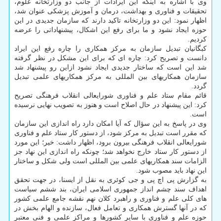
وی با اشاره به اینکه این ایرادات از جانب دو وزارتخانه علوم،
تحقیقات و فناوری و بهداشت، درمان و آموزش پزشکی عنوان شد،
اظهار نمود: این دو وزارتخانه تاکید دارند که سازمان جدیدی در این
حوزه ایجاد نشود و ما برای رفع این اشکال، پیشنهاداتی را عرضه
کردیم.
کبگانیان تبدیل سازمان به مرکز همکاری را چاره رفع این ایراد
دانست و تصریح کرد: چاره ای که برای این مشکل در نظر گرفته
شد این است که ساختار جدیدی ایجاد نشود ازاین رو پیشنهاد شد
سازمان همکاریهای بین المللی به مرکز همکاریهای علمی تبدیل
گردد.
قائم مقام ستاد علم و فناوری شورایعالی انقلاب فرهنگی تصریح
کرد: این پیشنهاد در حال اصلاح است و هنوز به تصویب نهایی نرسیده
است.
وی در پاسخ به این سؤال که آیا امکان دارد راه اندازی این سازمان
که مقرر است تبدیل به مرکز شود، از دستور کار ستاد علم و فناوری
شورایعالی انقلاب فرهنگی بیرون برود، اظهار داشت: خیر؛ این مورد
از دستور کار ستاد خارج نخواهد شد؛ چونکه راه اندازی این نهاد جز
الزامات سند همکاریهای علمی بین المللی است ولی شکل و ساختار
این نهاد باید مصوب شود.
به گزارش پی اچ پی و جی کوئری به نقل از ایسنا، در جهت تحقق
اهداف سند چشم انداز جمهوری اسلامی ایران، بند ششم سیاست
های کلی علم و فناوری و راهبرد کلان نهم نقشه جامع علمی کشور
که در آنها گسترش همکاری و تعامل فعال، سازنده و الهام بخش در
حوزه علم و فناوری با سایر کشورها و مراکز علمی و فنی معتبر