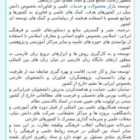
منظور رعایت منافع ملی و ایجاد فضای امن ارتباطی
-توسعه بازار
محصولات
و
خدمات
علمی و فناورانه بخصوص دانش
بنیان در کشورهای هدف، کمک های علمی و فناوری به کشورها و
جوامع همسو با استفاده هدفمند از دیپلماسی و کمک های توسعه ای
کشور
-ترجمه، نشر و گسترش منابع و دستاوردهای علمی و فرهنگی
ایرانی– اسلامی بخصوص علوم انسانی و معارف اسلامی با استفاده
از توانمندی های حوزه های علمیه و سایر مراکز آموزشی و پژوهشی
کشور
-توسعه و به کارگیری روش ها و ابزارهای ترویج زبان فارسی به
منظور ارتقای جایگاه زبان فارسی در میان زبان های بین المللی
علمی
-توسعه ساز و کار جذب، اقامت و بهره گیری ضابطه مند از ظرفیت
و توان دانشمندان، پژوهشگران، فناوران و دانشجویان خارجی
بخصوص ایرانی ها مقیم خارج از کشور
-سامان دهی، حمایت و هدفمندکردن پذیرش دانشجویان غیرایرانی و
دریافت بورس های تحصیلی و فرصت های مطالعاتی خارج از کشور
مبتنی بر اولویت های تعیین شده در اسناد بالادستی نظام
-توسعه همکاریهای علمی بین المللی از قبیل دوره های آموزشی و
دانشگاهی، پروژه ها و مراکز تحقیقاتی، شرکت های دانش بنیان،
مجلات علمی و سرمایه گذاری مشترک با کشورهای خارجی
دبیرخانه شورایعالی انقلاب فرهنگی وظیفه نظارت بر این سند و
سایر اسناد بین المللی در عرصه روابط علمی و فرهنگی را با
همکاری مبادی مسئول بر عهده دارد و ستاد راهبری اجرای نقشه