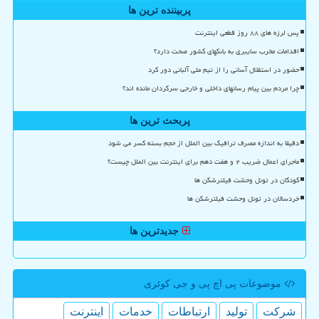
پربیننده ترین ها
پس لرزه های ۸۸ روز قطعی اینترنت
اقدامات مخرب سایبری به بانکهای کشور صحت دارد؟
حضور در استقلال آسانی را از تیم ملی آلبانی دور کرد
چرا مردم بین پیام رسانهای داخلی و خارجی سرگردان مانده اند؟
پربحث ترین ها
دقیقا به اندازه مصرف ترافیک بین الملل از حجم بسته کسر می شود
ماجرای اعمال ضریب ۲ و هفت دهم برای اینترنت بین الملل چیست؟
کودکان در تونل وحشت فیلترشکن ها
خردسالان در تونل وحشت فیلترشکن ها
جدیدترین ها
موضوعات پی اچ پی و جی كوئری
شركت
تولید
ارتباطات
خدمات
اینترنت