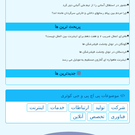
حضور در استقلال آسانی را از تیم ملی آلبانی دور کرد
چرا مردم بین پیام رسانهای داخلی و خارجی سرگردان مانده اند؟
پربحث ترین ها
ماجرای اعمال ضریب ۲ و هفت دهم برای اینترنت بین الملل چیست؟
کودکان در تونل وحشت فیلترشکن ها
خردسالان در تونل وحشت فیلترشکن ها
اینترنت ماهواره ای آمازون مستقیم به موبایل می رسد
جدیدترین ها
موضوعات پی اچ پی و جی كوئری
شركت
تولید
ارتباطات
خدمات
اینترنت
فناوری
تخصص
آنلاین