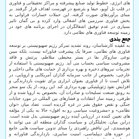
های انرژی، خطوط تولید صنایع پیشرفته و مراکز تحقیقاتی و فناوری
در قلب تل آویو، حیفا و بئرشبع در فهرست اهداف قرار گرفتند. بر
مبنای برآوردهای صورت گرفته، این حملات خسارات فراوانی به
بخش فناوری سرزمین های اشغالی وارد کرده و بی گمان تاثیر
بسیاری در عدم توفیق اشغالگران در اجرای برنامه های خود در
زمینه توسعه فناوری های نظامی دارد.
جمع بندی
به عقیده کارشناسان، روند تشدید تمرکز رژیم صهیونیستی بر توسعه
فناوری های نظامی، صرفا یک پیشرفت فناورانه نیست، بلکه مبین
نوعی سازوکار بقا در بستر محیطی متلاطم، پرتنش و فاقد
مشروعیت سیاسی بحساب می آید. رژیم صهیونیستی با استفاده از
تجربیات نیروهای ذخیره و بهره برداری از حمایت های مالی داخلی و
خارجی، بخصوص از جانب سرمایه گذاران آمریکایی و اروپایی، در
تلاش است تا از فناوری بعنوان ابزاری برای تقویت بازدارندگی و
افزایش نفوذ ژئوپلیتیکی بهره برداری کند. این روند، از یک سو منجر
به رونق صنعت تسلیحات و صادرات آن، بخصوص به اروپا شده و از
طرفی، زمینه ساز انتقادات و فشارهای بین المللی در مورد جنایات
جنگی و نقض حقوق بشر در غزه گردیده است. تضاد میان «توان
نظامی» و «مشروعیت سیاسی رو به افول» حالا به یکی از مؤلفه
های تعیین کننده در ارزیابی آینده رژیم صهیونیستی بدل شده است.
دراین میان، تحلیلگران و سیاست گذاران منطقه ای می توانند با
هوشمندی، این تناقض راهبردی را مبنای تدوین سیاست هایی جامع
در حوزه های دیپلماسی، امنیت سایبری، بازدارندگی فناورانه و