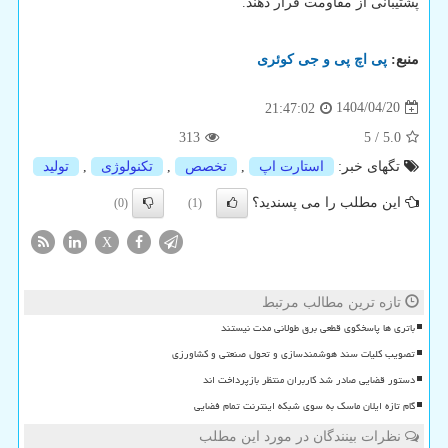
پشتیبانی از مقاومت قرار دهند.
منبع:
پی اچ پی و جی كوئری
1404/04/20
21:47:02
313
5
/
5.0
تگهای خبر:
استارت اپ
,
تخصص
,
تكنولوژی
,
تولید
این مطلب را می پسندید؟
(0)
(1)
X
تازه ترین مطالب مرتبط
باتری ها پاسخگوی قطعی برق طولانی مدت نیستند
تصویب کلیات سند هوشمندسازی و تحول صنعتی و کشاورزی
دستور قضایی صادر شد کاربران منتظر بازپرداخت اند
گام تازه ایلان ماسک به سوی شبکه اینترنت تمام فضایی
نظرات بینندگان در مورد این مطلب