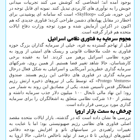
بوجود آمده اند؛ اشخاصی که کوشش می کنند تجربیات میدانی
خویش را به نوآوری های کاربردی تبدیل کنند. نمونه ای قابل توجه در
این حوزه، شرکت «SkyHoop» است که سامانه ای پوشیدنی برای
اخطار در مقابل پهپادهای دشمن طراحی کرده؛ فناوری جدیدی که هم
اکنون در اکراین آزمایش شده و مورد توجه وزارت دفاع ایالات
متحده هم قرار گرفته است.
هجوم سرمایه به فناوری نظامی اسرائیل
قبل از تهاجم گسترده به غزه، خیلی از سرمایه گذاران بزرگ حوزه
فناوری به علت ملاحظات قانونی و ریسک های امنیتی از ورود به
حوزه نظامی اسرائیل پرهیز می کردند. اما به عقیده برخی
کارشناسان، حالا شاهد تغییر فضا هستیم. از همین روی، شرکتهای
سرمایه گذاری خطرپذیر آمریکایی و اسرائیلی به شکل فعال درحال
سرمایه گذاری در فناوری های دفاعی این رژیم هستند. صندوق
«Protego Ventures» که توسط یکی از نیروهای ذخیره ارتش رژیم
اشغالگر قدس تأسیس شده، یکی از مصادیق این روند به شمار می
رود؛ این نهاد مالی تابحال ۱۰۰ میلیون دلار جذب سرمایه داشته و
بیشتر از ۱۶۰ شرکت نظامی متعلق به اشغالگران را برای سرمایه
گذاری مورد بررسی قرار داده است.
چرخش به سمت بازار اروپا
بررسی ها نشان داده است که در گذشته، بازار ایالات متحده مقصد
اصلی فناوری های نظامی رژیم صهیونیستی بود؛ اما با عنایت به
تغییرات راهبردی در سیاستهای ناتو و افزایش بودجه دفاعی
کشورهای اروپایی تا ۵ درصد از تولید ناخالص داخلی، حالا اروپا به