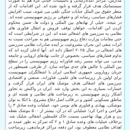
مدارس، مراکز امدادرسانی و تأسیسات حیاتی غزه هم به صورت
سیستماتیک هدف قرار گرفته و نابود شده اند. این اقدامات که از
منظر حقوق بین الملل جنایات جنگی تلقی می شوند، سبب افزایش
فشارهای سیاسی، رسانه ای و حقوقی بر رژیم صهیونیستی شده اند.
در نتیجه، خیلی از نهادهای بین المللی و دولت ها، ضمن محکوم
کردن این اقدامات، خواهان توقف فروش و انتقال فناوری های
نظامی به سرزمین های اشغالی شده اند. این در شرایطی است که
حتی مقامات وزارت دفاع رژیم صهیونیستی هم به صراحت نسبت به
اثرات منفی این بحران مشروعیت بر آینده صادرات نظامی سرزمین
های اشغالی در سال ۲۰۲۵ اخطار داده اند. آنها اذعان کرده اند که
تداوم فشارهای سیاسی، بخصوص از جانب نهادهای اروپایی و جامعه
مدنی، می تواند مسیر رشد فناورانه رژیم صهیونیستی را در سطح
بین المللی با چالش های جدی مواجه سازد. از طرفی، همینطور در
جریان رویارویی جمهوری اسلامی ایران با اشغالگران صهیونیست
برای اولین بار زیرساخت های علمی، فناورانه، صنعتی و اقتصادی
سرزمین های اشغالی هدف موشک های ایران قرار گرفت و
خسارات بسیاری به این بخش وارد شد. ایران در واکنش به تجاوز
آشکار رژیم صهیونیستی به زیرساخت های نظامی و هسته ای و
مناطق مسکونی کشور و در قالب اصل دفاع مشروع، با اتکا به توان
موشکی، پهپادی و فناوری های بومی خود، عملیات وعده صادق ۳ را
طراحی و اجرا کرد؛ عملیاتی که در آن، بیشتر از ۵۰۰ موشک نقطه
زن و هزار پهپاد تهاجمی بسمت خاک فلسطین اشغالی شلیک شد.
برخلاف عملیات های وعده صادق ۱ و ۲ که تمرکز به طور عمده بر
اهداف نظامی معطوف بود، این دفعه مراکز فرماندهی، زیرساخت