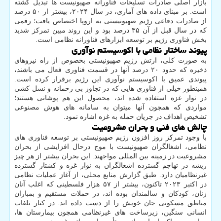
بازار اصلی صادرات تسلیحات فناورانه صهیونیست ها تبدیل گشته
است. بر مبنای داده های آماری، در سال ۲۰۲۴، بیشتر از ۵۰ درصد
از صادرات دفاعی رژیم صهیونیستی به اروپا اختصاص یافت؛ رقمی
که در سال قبل از آن ۳۵ درصد بود و این روند مبین تمرکز شدید
بخش فناوری رژیم بر توسعه ابزارهای فناورانه نظامی است.
پیوند ساختار نظامی با اکوسیستم نوآوری
به صورت کلی، ارتش رژیم صهیونیستی بخصوص از راه نیروهای
ذخیره که حدود ۲۰ درصد آنها در قسمت فناوری فعال می باشند،
پیوندی عمیق با اکوسیستم نوآوری این رژیم برقرار کرده است.
همینطور خیلی از فناوری هایی که در تجاوز بی رحمانه و نسل کشی
در نوار غزه استفاده شده اند، محصول این هم پوشانی هستند؛
مواردی که همچون آنها میتوان به سامانه های هوش مصنوعی
تشخیص اهداف در جریان حمله به غزه اشاره نمود.
چالش های فنی و بحران مشروعیت
با وجود تمرکز روز افزون رژیم صهیونیستی بر توسعه فناوری های
نظامی، اشغالگران صهیونیست با موج درحال افزایشی از بحران
مشروعیت در زمینه بین المللی مواجهند. این بحران بیشتر از هر چیز
ریشه در تهاجم گسترده اشغالگران به نوار غزه و کشتار گسترده
غیرنظامیان دارد. طبق گزارش منابع محلی، از آغاز عملیات نظامی
در اکتبر ۲۰۲۳ تاکنون، بیشتر از ۵۷ هزار فلسطینی که اغلب آنان
زنان، کودکان و سالمندان بوده اند، در حملات مستقیم و بمباران
مناطق مسکونی جان خویش را از دست داده اند. در کنار تلفات
انسانی سنگین، زیرساخت های غیرنظامی همچون بیمارستان ها،