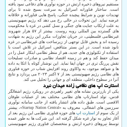
مستقیم نیروهای ذخیره ارتش در حوزه نوآوری های دفاعی نمود یافته
است. ساختار فناورانه اسرائیل به سرعت بسیج شده تا برای
تهدیدات نوین و شرایط پیچیده جنگی، پاسخ هایی فناورانه و خلاقانه
عرضه نماید. این تحولات در حالی رخ می دهد که رژیم صهیونیستی
به علت ارتکاب جنایت های جنگی و نسل کشی در غزه با محکومیت
های گسترده بین المللی روبه روست. بیشتر از ۵۷ هزار شهروند
غیرنظامی فلسطینی، در جریان تجاوزات مکرر این رژیم به شهادت
رسیده اند و بخش قابل توجهی از زیرساخت های غیرنظامی در غزه
نابود شده است. در این بستر متناقض، اسرائیل در تلاش است با
استفاده از تکنولوژی های جدید، هم از منظر نظامی ابتکار عمل را در
میدان حفظ کند و هم در زمینه اقتصاد نظامی و صادرات تسلیحات
نقش پررنگ تری در جهان ایفا نماید. این نوشتار کوتاه با اتکا به داده
ها و شواهد موجود، به واکاوی روند افزایش شتاب در حوزه فناوری
های نظامی رژیم صهیونیستی بعد از ۷ اکتبر ۲۰۲۳ می پردازد و نتایج
آنرا در سطوح داخلی، منطقه ای و جهانی را تحلیل می کند.
استارت اپ های نظامی زاده میدان نبرد
یکی از بارزترین نشانه های تغییر راهبردی در رویکرد رژیم اشغالگر
قدس، تولد استارتاپ های نظامی مختلف بعد از عملیات طوفان
الاقصی است. طبق داده های انتشار یافته از جانب سامانه نوآوری
سرزمین های اشغالی، معروف به «Startup Nation Central»، بیشتر
از یک سوم از
استارت اپ
های حوزه فناوری نظامی این رژیم بعد از
آغاز تجاوز به نوار غزه شکل گرفته اند. این شرکت ها به طور عمده
توسط نیروهای ذخیره ارتش و متخصصان فناوری رژیم صهیونیستی