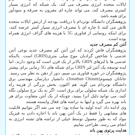
ایالات متحده انرژی مصرف می کند، یک شبکه که انرژی بسیار
کمتری مصرف کند، می تواند چاره ای مقرون به صرفه و سودآور
برای همه باشد.
پژوهشگران دانشگاه نوتردام با دریافت بودجه از ارتش ایالات متحده
تلاش می کنند تا چاره ای با مصرف انرژی بسیار کمتر عرضه کنند،
برای اینکه رونمایی از فناوری 5G با هزینه های گزاف انرژی همراه
بوده است.
آنتن کم مصرف جدید
پژوهشگران فاش کردند که این آنتن کم مصرف جدید نوعی آنتن
عدسی با شاخص گرادیان موج میلی متری(GRIN) است. بااینکه
عدسی ها یا لنزهای GRIN بالاتر از یک قرن است که وجود دارند، اما
ایده توسعه یک آنتن لنز GRIN برای شبکه های 5G زمانی برای بیشتر
پژوهشگران در حوزه فناوری بی سیم، دور از ذهن به نظر می رسید.
جاناتان چیسوم(Jonathan Chisum)، دانشیار دپارتمان مهندسی برق
دانشگاه نوتردام می گوید: هم اکنون، بخش بزرگی از هزینه راه
اندازی یک شبکه سلولی برای برق است. اگر به یک برج سلولی نگاه
کنید، می توانید دلیل آنرا ببینید، چونکه از یک آنتن متفاوت برای هر
باند بهره می گیرد و اینها به تراشه های فعال وابسته هستند.
وی ادامه داد: ایده اولیه ما ساده بود؛ چه می شد اگر بتوانیم قابلیت
های مشابهی را فقط در یک آنتن پهن باند با اجازه دادن به فیزیک
مواد که به طور معمول توسط خیلی از تراشه های تشنه انرژی به
انجام می رسد، طراحی نماییم.
هدایت پرتوی پهن باند