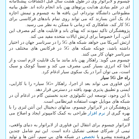
چیسوم و لابراتوار وی در طول هشت سال قبل اکتشافات پیشگامانه
ای در علم بنیادی هدایت پرتوهای پهن باند انجام داده اند. طبق بیانیه
مطبوعاتی دانشگاه نوتردام، این یافته ها به چیسوم و تیمش اجازه
داد یک آنتن بسازند که می تواند روی تمام باندهای فرکانسی برای
5G کار کند، شاهکاری که زمانی نا ممکن به نظر می رسید.
پژوهشگران تاکید نمودند که پهنای باند و قابلیت های کم مصرف این
آنتن، آنرا خصوصاً برای ارتش ایالات متحده مفید می کند.
ارتش آمریکا می خواهد شبکه های 5G را در سرتاسر جهان در اختیار
داشته باشد، چونکه شبکه های 5G در فرکانس های مختلف در
سرتاسر جهان کار می کنند.
چیسوم می گوید: راهکار پهن باند مانند ما یک قابلیت لازم است و از
آنجا که انرژی بسیار کمی مصرف می کند و نسبتاً کوچک و سبک
است، می توان آنرا در یک سکوی سیار ادغام کرد.
راه حل 5G سیار
این فناوری می تواند بعد از اجرا، راهکار «5G سیار» را با کارایی،
ایمنی و تطبیق پذیری بهبود یافته در دسترس قرار دهد.
با این وجود، توسعه این تکنولوژی جدید نخستین گام در ادغام آن در
شبکه های موبایل جهت استفاده غیرنظامی است.
پژوهشگران در لابراتوار چیسوم، مدلهای دیجیتال این آنتن لنزی را با
بهره گیری از
نرم افزار
طراحی به کمک کامپیوتر ایجاد و اصلاح می
کنند.
لابراتوار چیسوم برای انتقال این فناوری از لابراتوار به دنیای واقعی،
تیمی از شرکای صنعتی تشکیل داده است. این تیم شامل چندین
فروشنده پیشرو با
تخصص
در شبکه های بی سیم، آنتن ها و تولید