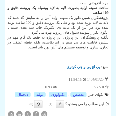
مواد افزودنی است.
ساخت نمونه اولیه بصورت لایه به لایه بوسیله یک پروسه دقیق و
100 ساعته
پژوهشگران همین طور یک نمونه اولیه آنتن را به نمایش گذاشتند که
لایه به لایه تولید شده بود و طی یک پروسه دقیق و 100 ساعته تولید
شده بود. هر آنتن از یک ماده دی الکتریک چاپ سه بعدی شده با
الگوی تکرار شونده سلول های ژیروید بهره می گیرد.
بگفته پژوهشگران این پروژه، این پروژه نه فقط یک گام مهم در
پیشبرد قابلیت های بی سیم در امریکاست، بلکه نقطه عطفی در
تجاری سازی و توسعه سیستم های آنتن پهن باند است.
منبع:
پی اچ پی و جی كوئری
1404/01/25
11:54:16
1693
5
/
5.0
تگهای خبر:
تخصص
,
تكنولوژی
,
تولید
,
دیجیتال
این مطلب را می پسندید؟
(0)
(1)
X