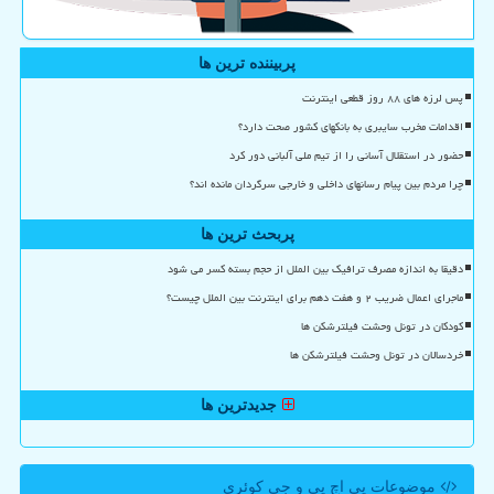
پربیننده ترین ها
پس لرزه های ۸۸ روز قطعی اینترنت
اقدامات مخرب سایبری به بانکهای کشور صحت دارد؟
حضور در استقلال آسانی را از تیم ملی آلبانی دور کرد
چرا مردم بین پیام رسانهای داخلی و خارجی سرگردان مانده اند؟
پربحث ترین ها
دقیقا به اندازه مصرف ترافیک بین الملل از حجم بسته کسر می شود
ماجرای اعمال ضریب ۲ و هفت دهم برای اینترنت بین الملل چیست؟
کودکان در تونل وحشت فیلترشکن ها
خردسالان در تونل وحشت فیلترشکن ها
جدیدترین ها
موضوعات پی اچ پی و جی كوئری