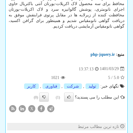
محافظ برای سه محصول لاک اکریلات-یورتان آنتی باکتریال حاوی
اجزای نانومتری، پوشش گالوانیزه سرد و لاک اکریلات-یورتان
محافظت کننده از زیرلایه ها در مقابل پرتوی فرابنفش موفق به
دریافت گواهی نانومقیاس شدیم و همینطور برای گرافن اکسید،
گواهی نانومقیاس آزمایشی دریافت کردیم.
منبع:
php-jquery.ir
1401/03/29
13:37:13
1021
5
/
5.0
تگهای خبر:
تولید
,
شركت
,
فناوری
,
كاربر
این مطلب را می پسندید؟
(0)
(1)
X
تازه ترین مطالب مرتبط