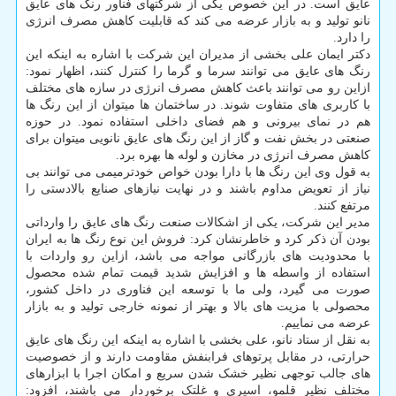
عایق است. در این خصوص یکی از شرکتهای فناور رنگ های عایق
نانو تولید و به بازار عرضه می کند که قابلیت کاهش مصرف انرژی
را دارد.
دکتر ایمان علی بخشی از مدیران این شرکت با اشاره به اینکه این
رنگ های عایق می توانند سرما و گرما را کنترل کنند، اظهار نمود:
ازاین رو می توانند باعث کاهش مصرف انرژی در سازه های مختلف
با کاربری های متفاوت شوند. در ساختمان ها میتوان از این رنگ ها
هم در نمای بیرونی و هم فضای داخلی استفاده نمود. در حوزه
صنعتی در بخش نفت و گاز از این رنگ های عایق نانویی میتوان برای
کاهش مصرف انرژی در مخازن و لوله ها بهره برد.
به قول وی این رنگ ها با دارا بودن خواص خودترمیمی می توانند بی
نیاز از تعویض مداوم باشند و در نهایت نیازهای صنایع بالادستی را
مرتفع کنند.
مدیر این شرکت، یکی از اشکالات صنعت رنگ های عایق را وارداتی
بودن آن ذکر کرد و خاطرنشان کرد: فروش این نوع رنگ ها به ایران
با محدودیت های بازرگانی مواجه می باشد، ازاین رو واردات با
استفاده از واسطه ها و افزایش شدید قیمت تمام شده محصول
صورت می گیرد، ولی ما با توسعه این فناوری در داخل کشور،
محصولی با مزیت های بالا و بهتر از نمونه خارجی تولید و به بازار
عرضه می نماییم.
به نقل از ستاد نانو، علی بخشی با اشاره به اینکه این رنگ های عایق
حرارتی، در مقابل پرتوهای فرابنفش مقاومت دارند و از خصوصیت
های جالب توجهی نظیر خشک شدن سریع و امکان اجرا با ابزارهای
مختلف نظیر قلمو، اسپری و غلتک برخوردار می باشند، افزود: