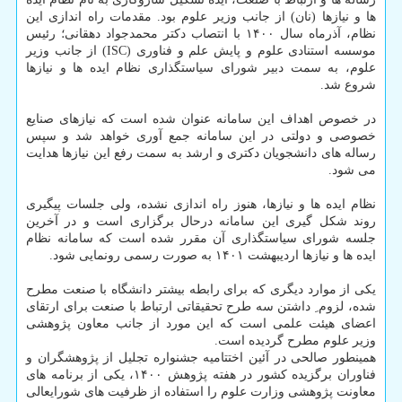
ها و نیازها (نان) از جانب وزیر علوم بود. مقدمات راه اندازی این
نظام، آذرماه سال ۱۴۰۰ با انتصاب دکتر محمدجواد دهقانی؛ رئیس
موسسه استنادی علوم و پایش علم و فناوری (ISC) از جانب وزیر
علوم، به سمت دبیر شورای سیاستگذاری نظام ایده ها و نیازها
شروع شد.
در خصوص اهداف این سامانه عنوان شده است که نیازهای صنایع
خصوصی و دولتی در این سامانه جمع آوری خواهد شد و سپس
رساله های دانشجویان دکتری و ارشد به سمت رفع این نیازها هدایت
می شود.
نظام ایده ها و نیازها، هنوز راه اندازی نشده، ولی جلسات پیگیری
روند شکل گیری این سامانه درحال برگزاری است و در آخرین
جلسه شورای سیاستگذاری آن مقرر شده است که سامانه نظام
ایده ها و نیازها اردیبهشت ۱۴۰۱ به صورت رسمی رونمایی شود.
یکی از موارد دیگری که برای رابطه بیشتر دانشگاه با صنعت مطرح
شده، لزوم ِ داشتن سه طرح تحقیقاتی ارتباط با صنعت برای ارتقای
اعضای هیئت علمی است که این مورد از جانب معاون پژوهشی
وزیر علوم مطرح گردیده است.
همینطور صالحی در آئین اختتامیه جشنواره تجلیل از پژوهشگران و
فناوران برگزیده کشور در هفته پژوهش ۱۴۰۰، یکی از برنامه های
معاونت پژوهشی وزارت علوم را استفاده از ظرفیت های شورایعالی