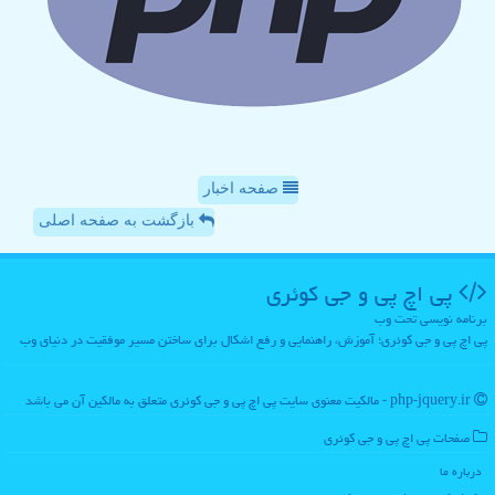
صفحه اخبار
بازگشت به صفحه اصلی
پی اچ پی و جی كوئری
برنامه نویسی تحت وب
پی اچ پی و جی کوئری؛ آموزش، راهنمایی و رفع اشکال برای ساختن مسیر موفقیت در دنیای وب
php-jquery.ir - مالکیت معنوی سایت پی اچ پی و جی كوئری متعلق به مالکین آن می باشد
صفحات پی اچ پی و جی كوئری
درباره ما