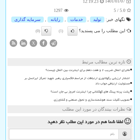
1401/01/07
12:19:23
1297
5
/
5.0
تگهای خبر:
تولید
,
خدمات
,
رایانه
,
سرمایه گذاری
این مطلب را می پسندید؟
(0)
(1)
X
تازه ترین مطالب مرتبط
ماجرای اعمال ضریب ۲ و هفت دهم برای اینترنت بین الملل چیست؟
انتشار ارزیابی رگولاتوری ارتباطات از مراسم خاکسپاری رهبر شهید تمرکز ایرانسل بر
مسئولیت ارتباطی جواب داد
پشت پرده پینگ های کهکشانی چرا اینترنت امروز بی جان است؟
تصویب کلیات سند هوشمندسازی و تحول صنعتی و کشاورزی
نظرات بینندگان در مورد این مطلب
لطفا شما هم
در مورد این مطلب
نظر دهید