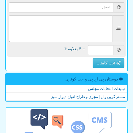
= ۴ بعلاوه ۴
ثبت کامنت
دوستان پی اچ پی و جی كوئری
تبلیغات انتخابات مجلس
مستر گرین وال | مجری و طراح انواع دیوار سبز