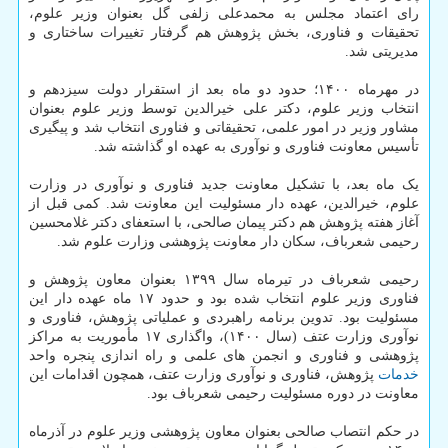
رای اعتماد مجلس به محمدعلی زلفی گل بعنوان وزیر علوم،
تحقیقات و فناوری، بخش پژوهش هم گرفتار تغییرات ساختاری و
مدیریتی شد.
در مهرماه ۱۴۰۰؛ حدود دو ماه بعد از استقرار دولت سیزدهم و
انتخاب وزیر علوم، دکتر علی خیرالدین توسط وزیر علوم بعنوان
مشاور وزیر در امور علمی، تحقیقاتی و فناوری انتخاب شد و پیگیری
تأسیس معاونت فناوری و نوآوری به عهده او گذاشته شد.
یک ماه بعد، با تشکیل معاونت جدید فناوری و نوآوری در وزارت
علوم، خیرالدین، عهده دار مسئولیت این معاونت شد. کمی قبل از
آغاز هفته پژوهش هم دکتر پیمان صالحی، با استعفای دکتر غلامحسین
رحیمی شعرباف، سکان دار معاونت پژوهشی وزارت علوم شد.
رحیمی شعرباف در تیرماه سال ۱۳۹۹ بعنوان معاون پژوهش و
فناوری وزیر علوم انتخاب شده بود و حدود ۱۷ ماه عهده دار این
مسئولیت بود. تدوین برنامه راهبردی و عملیاتی پژوهش، فناوری و
نوآوری وزارت عتف (سال ۱۴۰۰)، واگذاری ۱۷ مأموریت به مراکز
پژوهشی و فناوری و انجمن های علمی و راه اندازی پنجره واحد
خدمات
پژوهش، فناوری و نوآوری وزارت عتف، همچون اقدامات این
معاونت در دوره مسئولیت رحیمی شعرباف بود.
در حکم انتصاب صالحی بعنوان معاون پژوهشی وزیر علوم در آذرماه