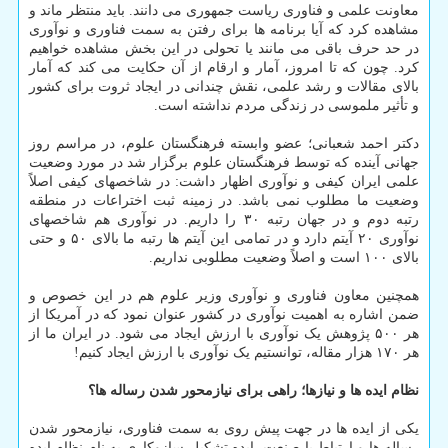
معاونت علمی و فناوری ریاست جمهوری می دانند. باید منتظر ماند و
مشاهده کرد که آیا برنامه ها برای رفتن به سمت فناوری و نوآوری
در حد حرف باقی می مانند یا تحولی در این بخش مشاهده خواهیم
کرد. چون که تا امروز، آمار و ارقام از آن حکایت می کند که آمار
بالای مقالات و رشد علمی، نقش چندانی در ایجاد ثروت برای کشور
و تأثیر ملموسی در زندگی مردم نداشته است.
دکتر احمد شعبانی؛ عضو وابسته فرهنگستان علوم، در مراسم روز
جهانی آینده که توسط فرهنگستان علوم برگزار شد در مورد وضعیت
علمی ایران کیفی و نوآوری اظهار داشت: در شاخصهای کیفی اصلاً
وضعیت ما مطلوب نمی باشد. در زمینه ثبت اختراعات در منطقه
رتبه دوم و در جهان رتبه ۳۰ را داریم. در نوآوری هم شاخصهای
نوآوری ۲۰ آیتم دارد و در تمامی این آیتم ها رتبه ما بالای ۵۰ و حتی
بالای ۱۰۰ است و اصلاً وضعیت مطلوبی نداریم.
همچنین معاون فناوری و نوآوری وزیر علوم هم در این خصوص و
ضمن اشاره به اهمیت نوآوری در کشور عنوان نمود که در آمریکا از
هر ۵۰۰ پژوهش یک نوآوری با ارزش ایجاد می شود. در ایران ما از
هر ۱۷۰ هزار مقاله، توانستیم یک نوآوری با ارزش ایجاد کنیم!
نظام ایده ها و نیازها؛ راهی برای نیازمحور شدن رساله ها؟
یکی از ایده ها در جهت پیش روی به سمت فناوری، نیازمحور شدن
رساله ها و ارتباط با صنعت، ایده تشکیل سازوکاری به نام نظام ایده