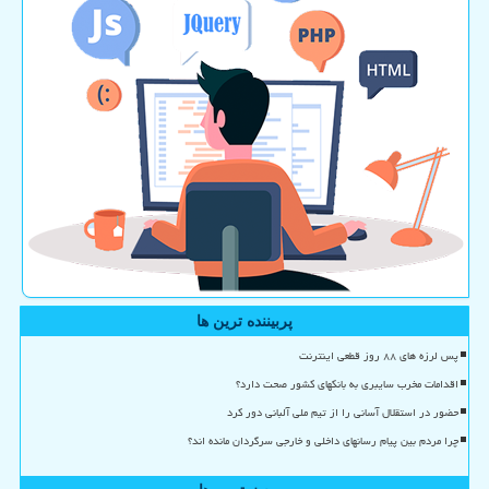
پربیننده ترین ها
پس لرزه های ۸۸ روز قطعی اینترنت
اقدامات مخرب سایبری به بانکهای کشور صحت دارد؟
حضور در استقلال آسانی را از تیم ملی آلبانی دور کرد
چرا مردم بین پیام رسانهای داخلی و خارجی سرگردان مانده اند؟