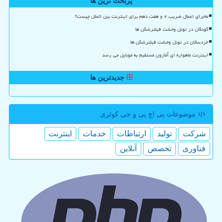
پربحث ترین ها
ماجرای اعمال ضریب ۲ و هفت دهم برای اینترنت بین الملل چیست؟
کودکان در تونل وحشت فیلترشکن ها
خردسالان در تونل وحشت فیلترشکن ها
اینترنت ماهواره ای آمازون مستقیم به موبایل می رسد
جدیدترین ها
موضوعات پی اچ پی و جی كوئری
شركت
تولید
ارتباطات
خدمات
اینترنت
فناوری
تخصص
آنلاین