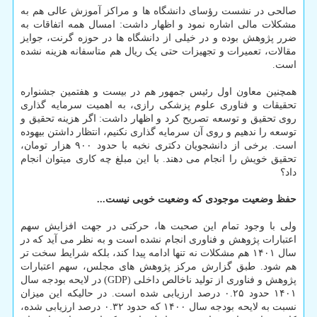
صالحی در نشست رؤسای دانشگاه ها و مراکز آموزش عالی هم به
مشکلات مالی اشاره نمود و اظهار داشت: امسال همه اتفاقات به
ضرر پژوهش بوده و در خیلی از دانشگاه ها در حوزه گرنت، جوایز
مقالات، تعمیرات و تجهیزات حتی یک ریال هم متاسفانه هزینه نشده
است.
همچنین معاون اول رئیس جمهور هم در بیست و هفتمین جشنواره
تحقیقات و فناوری علوم پزشکی رازی، به اهمیت سرمایه گذاری
روی تحقیق و توسعه تصریح کرد و اظهار داشت: اگر هزینه تحقیق و
توسعه را ندهیم و روی آن سرمایه گذاری نکنیم، انتظار داشتن بیهوده
است. برخی از دانشجویان دکتری نخبه با حدود ۹۰۰ هزار تومان،
تحقیق خویش را انجام می دهند. با این مبلغ چه کاری میتوان انجام
داد؟
حفظ وضعیت موجودی که وضعیت خوبی نیست...
ولی با وجود تمام این صحبت ها، حرکتی در جهت افزایش سهم
اعتبارات پژوهش و فناوری انجام نشده است و به نظر می آید که در
سال ۱۴۰۱ هم مشکلات نه تنها ادامه پیدا کند، بلکه شرایط سخت تر
هم شود. طبق گزارش مرکز پژوهش های مجلس، سهم اعتبارات
پژوهش و فناوری از تولید ناخالص داخلی (GDP) در لایحه بودجه سال
۱۴۰۱ حدود ۰.۲۵ درصد ارزیابی شده است. در حالیکه این میزان
نسبت به لایحه بودجه سال ۱۴۰۰ که حدود ۰.۳۲ درصد ارزیابی شده،