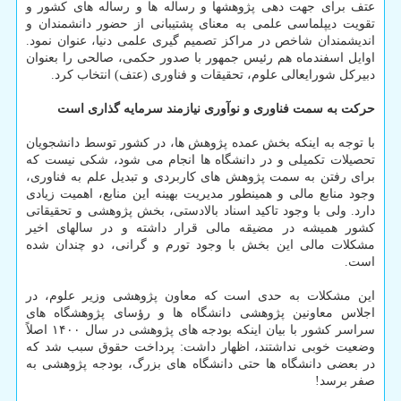
عتف برای جهت دهی پژوهشها و رساله ها و رساله های کشور و
تقویت دیپلماسی علمی به معنای پشتیبانی از حضور دانشمندان و
اندیشمندان شاخص در مراکز تصمیم گیری علمی دنیا، عنوان نمود.
اوایل اسفندماه هم رئیس جمهور با صدور حکمی، صالحی را بعنوان
دبیرکل شورایعالی علوم، تحقیقات و فناوری (عتف) انتخاب کرد.
حرکت به سمت فناوری و نوآوری نیازمند سرمایه گذاری است
با توجه به اینکه بخش عمده پژوهش ها، در کشور توسط دانشجویان
تحصیلات تکمیلی و در دانشگاه ها انجام می شود، شکی نیست که
برای رفتن به سمت پژوهش های کاربردی و تبدیل علم به فناوری،
وجود منابع مالی و همینطور مدیریت بهینه این منابع، اهمیت زیادی
دارد. ولی با وجود تاکید اسناد بالادستی، بخش پژوهشی و تحقیقاتی
کشور همیشه در مضیقه مالی قرار داشته و در سالهای اخیر
مشکلات مالی این بخش با وجود تورم و گرانی، دو چندان شده
است.
این مشکلات به حدی است که معاون پژوهشی وزیر علوم، در
اجلاس معاونین پژوهشی دانشگاه ها و رؤسای پژوهشگاه های
سراسر کشور با بیان اینکه بودجه های پژوهشی در سال ۱۴۰۰ اصلاً
وضعیت خوبی نداشتند، اظهار داشت: پرداخت حقوق سبب شد که
در بعضی دانشگاه ها حتی دانشگاه های بزرگ، بودجه پژوهشی به
صفر برسد!