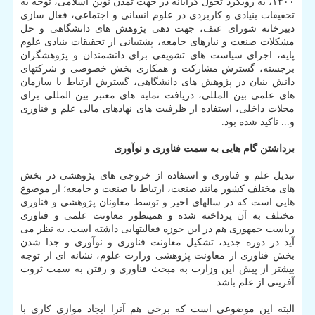
۱۴۰۰، به رویکرد تحول گرایانه در جهت تمدن نوین اسلامی، توجه به
تحقیقات بنیادی و کاربردی در علوم انسانی و اجتماعی، فعال سازی
دبیرخانه شورای عتف، جهت دهی پژوهش های دانشگاهی و حل
مشکلات صنعت و نیازهای جامعه، پشتیبانی از تحقیقات بنیادی علوم
پایه، اجرای سیاست های تشویقی برای دانشمندان و پژوهشگران
برجسته، گسترش مشارکت و همکاری بخش خصوصی و شرکتهای
دانش بنیان در پژوهش های دانشگاهی، گسترش ارتباط با سازمان
های علمی بین المللی، دریافت نمایه های معتبر بین المللی برای
مجلات داخلی، استفاده از ظرفیت های نهادهای مالی علم و فناوری
و... تاکید شده بود.
برداشتن گام هایی به سمت فناوری و نوآوری
تبدیل علم و فناوری و استفاده از خروجی های پژوهشی در بخش
های مختلف کشور مانند صنعت، ارتباط با صنعت و جامعه؛ از موضوع
هایی است که در سالهای اخیر و توسط معاونان پژوهشی و فناوری
مختلف به آن پرداخته شده و همینطور معاونت علمی و فناوری
ریاست جمهوری هم در این حوزه فعالیتهایی داشته است. به نظر می
آید در دوره جدید، تشکیل معاونت فناوری و نوآوری و جدا شدن
بخش فناوری از معاونت پژوهشی وزارت علوم، نشانه ای از توجه
بیشتر از پیش این وزارت به مبحث فناوری و رفتن به سمت ثروت
آفرینی از علم باشد.
البته این موضوعی است که برخی هم آنرا ایجاد موازی کاری با