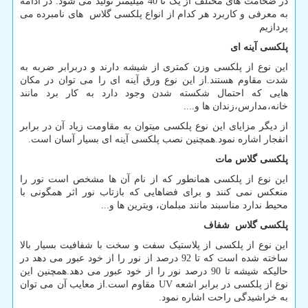
در ضخامت های مختلف از یک تا 40 میلیمتر تولید می شود. در ادامه
به معرفی و کاربرد هر کدام از انواع پلکسی گلاس های نامبرده می
پردازیم
پلکسی آینه ای
این نوع از پلکسی وزن کمتری از شیشه دارند و دربرابر ضربه به
شدت مقاوم هستند.از این نوع ورق آینه ای را می توان در مکان
هایی که احتمال شکسته شدن وجود دارد به کار برد مانند
خانه،مدارس،زندان ها و....
از دیگر مزایای این نوع پلکسی میتوان به مقاومت زیاد آن در برابر
انفجار اشاره نمود.همچنین نصب پلکسی آینه ای بسیار آسان است.
پلکسی گلاس مات
این نوع از پلکسی همانطور که از نام آن ها مشخص است نور را
منعکس نمی کنند و برای فضاهایی که بازتاب نور اثر همگونی با
محیط ندارد مناسبند مانند مبلمان، ویترین ها و...
پلکسی گلاس شفاف
این نوع از پلکسی از پلاستیک سفت و سخت با شفافیت بسیار بالا
ساخته شده است که تا 92 درصد از نور را از خود عبور می دهد در
حالیکه شیشه تا 90 درصد نور را از خود عبور می دهد.همچنین این
نوع از پلکسی در برابر اشعه
UV
مقاوم است.از معایب آن می توان
به خراشیدگی راحت اشاره نمود.