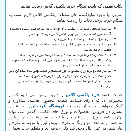
نکات مهمی که بایددر هنگام خرید پلکسی گلاس رعایت نمایید
امروزه با وجود تولیدکننده های مختلف پلکسی گلاس لازم است به
هنگام خرید برخی نکات را رعایت نمایید:
در ابتدا مشخص کنید که از پلکسی برای چه کاربردی می خواهید استفاده نمایید و
آیا محصول شما نیازمند عبور نوراز پلکسی گلاس می باشد و یا خیر.
سپس میزان ضخامت و ابعاد آن را تعیین کنید
در هنگام خرید حتما محصول را از نزدیک مشاهده کنید تا از کیفیت رنگ آن
اطمینان حاصل نمایید.
قیمت پلکسی گلاس با توجه به ضخامت و ابعاد آن مشخص می شود. ضخامت
پلکسی گلاس های معمولا از 2 تا 4 سانتی متر متغییر است و معمولا ضخامت مورد
نظر با توجه به کاربرد آن انتخاب می شود.
در کنار ابعاد و برند ورق پلکسی به طور مستقیم بر قیمت نهایی تمام شده آن تاثیر
گذار است. در ایران برندهای تایوانی دارای بالاترین کیفیت ورق نسبت به
تولیدات سایر کشورها است. از این رو برندهای تایوانی از قیمت بالاتری نیز
برخوردارند.
چنانچه قصد
خرید پلکسی گلاس
را دارید توصیه می کنیم که از
مجموعه ای که دارای ضمانت کیفیت محصول هستند، مشاوره و
کمک بخواهید. خرید از مجموعه
فروشگاه آفرت لیزر
به عنوان
پیشرو در فروش محصولات و ورق های پلکسی گلاس می تواند
بهترین کیفیت ورق را در عین حال با قیمت بسیار مناسب تر از بازار
به شما ارائه دهد. تنوع رنگ و طرح ، برش لیزر با توجه به طرح و
نیاز شما، در عین حال وجود یک کادر حرفه ای و منظم خرید شما را