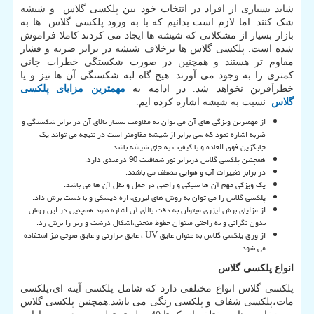
شاید بسیاری از افراد در انتخاب خود بین پلکسی گلاس و شیشه
شک کنند. اما لازم است بدانیم که با به ورود پلکسی گلاس ها به
بازار بسیار از مشکلاتی که شیشه ها ایجاد می کردند کاملا فراموش
شده است. پلکسی گلاس ها برخلاف شیشه در برابر ضربه و فشار
مقاوم تر هستند و همچنین در صورت شکستگی خطرات جانی
کمتری را به وجود می آورند. هیچ گاه لبه شکستگی آن ها تیز و یا
خطرآفرین نخواهد شد. در ادامه به
مهمترین مزایای پلکسی
گلاس
نسبت به شیشه اشاره کرده ایم.
از مهمترین ویژگی های آن می توان به مقاومت بسیار بالای آن در برابر شکستگی و
ضربه اشاره نمود که سی برابر از شیشه مقاومتر است در نتیجه می تواند یک
جایگزین فوق العاده و با کیفیت به جای شیشه باشد.
همچنین پلکسی گلاس دربرابر نور شفافیت 90 درصدی دارد.
در برابر تغییرات آب و هوایی منعطف می باشند.
یک ویژکی مهم آن ها سبکی و راحتی در حمل و نقل آن ها می باشد.
پلکسی گلاس را می توان به روش های لیزری، اره دیسکی و با دست برش داد.
از مزایای برش لیزری میتوان به دقت بالای آن اشاره نمود همچنین در این روش
بدون نگرانی و به راحتی میتوان خطوط منحنی،اشکال درشت و ریز را برش زد.
از ورق پلکسی گلاس به عنوان عایق
UV
، عایق حرارتی و عایق صوتی نیز استفاده
می شود
انواع پلکسی گلاس
پلکسی گلاس انواع مختلفی دارد که شامل پلکسی آینه ای،پلکسی
مات،پلکسی شفاف و پلکسی رنگی می باشد.همچنین پلکسی گلاس