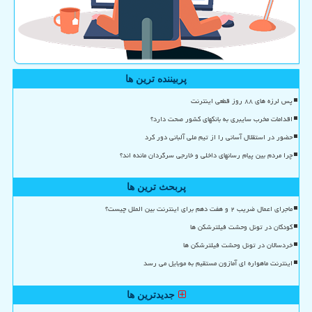
پربیننده ترین ها
پس لرزه های ۸۸ روز قطعی اینترنت
اقدامات مخرب سایبری به بانکهای کشور صحت دارد؟
حضور در استقلال آسانی را از تیم ملی آلبانی دور کرد
چرا مردم بین پیام رسانهای داخلی و خارجی سرگردان مانده اند؟
پربحث ترین ها
ماجرای اعمال ضریب ۲ و هفت دهم برای اینترنت بین الملل چیست؟
کودکان در تونل وحشت فیلترشکن ها
خردسالان در تونل وحشت فیلترشکن ها
اینترنت ماهواره ای آمازون مستقیم به موبایل می رسد
جدیدترین ها