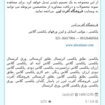
از این مجموعه به یک تصمیم دلپذیر تبدیل خواهد کرد. برای مشاهده
نمونه محصولات و دریافت مشاوره از متخصصین مربوطه می توانید
به وبسایت
فروشگاه آفرت لیزر
مراجعه نمایید.
فروشگاه آفرت لیزر
پلکسی ، مولتی استایل و لیزر ورقهای پلکسی گلاس
021-36417904 --- 09126460564
www.aferatlazer.com
پلکسی
,
طلق پلکسی کریستال
,
طلق کریستالی
,
ورق کریستال
پلکسی
,
پلکسی گلاس
,
پلکسی گلاس آینه ای
,
پلکسی گلاس
ارزان
,
پلکسی گلاس ترانسپرنت
,
پلکسی گلاس دودی
,
پلکسی گلاس
دودی ارزان
,
پلکسی گلاس رنگی
,
خم کاری پلکسی گلاس
,
طلق
پلکسی
,
طلق پلکسی گلاس
,
طلق کریستالی
,
فروشگاه آفرت
لیزر
,
فروشگاه آفرت لیزر در پامنار
,
گلدان پلکسی گلاس
,
ورق
پلکسی
,
ورق پلکسی گلاس
,
ورق کریستال
1400/12/05
14:03:07
1271
5
/
5.0