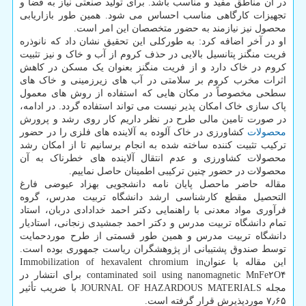
در آن مناطق مفید و مناسب باشد. برای تولید صنعتی نیاز به فضا و
تجهیزات کارگاهی مناسب احساس می شود. همین طور بازاریابی
محصول نیز نیازمند به حضور متخصصان این امر است.
او در آخر اضافه کرد: به طورکلی این تحقیق نشان داد که نانوذره
فریت منگنز پتانسیل بالایی در حذف کروم از آب و خاک و نیز تثبیت
کروم در خاک دارد و از فریت منگنز بعنوان یک مسکن در کاهش
اثرات مخرب کروم بر سلامتی در آب های زیرزمینی و خاک های
سطحی مخصوصاً در مکان­ هایی که استفاده از روش های معمول
پاک سازی خاک امکان پذیر نیست می تواند استفاده گردد. در ادامه،
در صورت تامین مالی طرح در نظر داریم کار روی رشد و پرورش
محصولات
کشاورزی در خاک آلوده به آلاینده های فلزی را در حضور
ترکیب تثبیت کننده ساخته شده به انجام برسانیم تا از امکان رشد
محصولات کشاورزی و عدم انتقال آلاینده ­های خطرناک به آن
محصولات در حضور چنین ترکیبی اطمینان حاصل نماییم.
مقاله حاضر ماحصل پایان نامه دانشجویی بهزاد عیوضی فارغ
التحصیل مقطع کارشناسی ارشد دانشگاه تربیت مدرس، گروه
فرآوری مواد معدنی با راهنمایی دکتر احمد خدادادی دربان، استاد
تمام دانشگاه تربیت مدرس و دکتر احمد جمشیدی زنجانی، استادیار
دانشگاه تربیت مدرس و همین طور قسمتی از طرح موردحمایت
توسط صندوق پشتیبانی از پژوهشگران ریاست جمهوری بوده است.
این مقاله با عنوانImmobilization of hexavalent chromium in
contaminated soil using nanomagnetic MnFe۲O۴ برای انتشار در
مجله JOURNAL OF HAZARDOUS MATERIALS با ضریب تأثیر
۷٫۶۵ موردپذیرش قرار گرفته است.