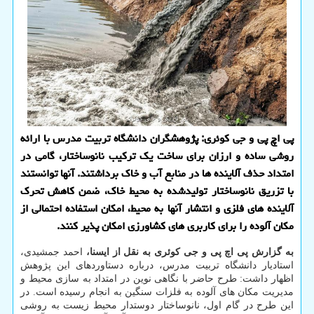
پی اچ پی و جی كوئری: پژوهشگران دانشگاه تربیت مدرس با ارائه
روشی ساده و ارزان برای ساخت یك تركیب نانوساختار، گامی در
امتداد حذف آلاینده ها در منابع آب و خاك برداشتند. آنها توانستند
با تزریق نانوساختار تولیدشده به محیط خاك، ضمن كاهش تحرك
آلاینده های فلزی و انتشار آنها به محیط، امكان استفاده احتمالی از
مكان آلوده را برای كاربری های كشاورزی امكان پذیر كنند.
به گزارش پی اچ پی و جی کوئری به نقل از ایسنا،
احمد جمشیدی،
استادیار دانشگاه تربیت مدرس، درباره دستاوردهای این پژوهش
اظهار داشت: طرح حاضر با نگاهی نوین در امتداد به سازی محیط و
مدیریت مکان های آلوده به فلزات سنگین به انجام رسیده است. در
این طرح در گام اول، نانوساختار دوستدار محیط زیست به روشی