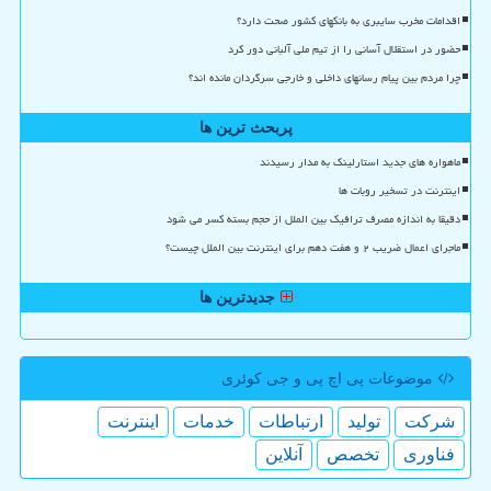
اقدامات مخرب سایبری به بانکهای کشور صحت دارد؟
حضور در استقلال آسانی را از تیم ملی آلبانی دور کرد
چرا مردم بین پیام رسانهای داخلی و خارجی سرگردان مانده اند؟
پربحث ترین ها
ماهواره های جدید استارلینک به مدار رسیدند
اینترنت در تسخیر روبات ها
دقیقا به اندازه مصرف ترافیک بین الملل از حجم بسته کسر می شود
ماجرای اعمال ضریب ۲ و هفت دهم برای اینترنت بین الملل چیست؟
جدیدترین ها
موضوعات پی اچ پی و جی كوئری
شركت
تولید
ارتباطات
خدمات
اینترنت
فناوری
تخصص
آنلاین