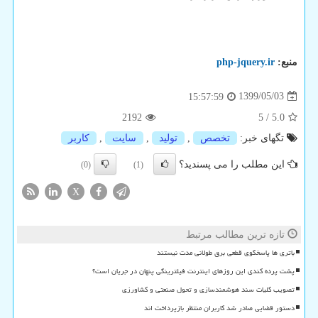
منبع:
php-jquery.ir
1399/05/03
15:57:59
2192
5
/
5.0
تگهای خبر:
تخصص
,
تولید
,
سایت
,
كاربر
این مطلب را می پسندید؟
(0)
(1)
X
تازه ترین مطالب مرتبط
باتری ها پاسخگوی قطعی برق طولانی مدت نیستند
پشت پرده کندی این روزهای اینترنت فیلترینگی پنهان در جریان است؟
تصویب کلیات سند هوشمندسازی و تحول صنعتی و کشاورزی
دستور قضایی صادر شد کاربران منتظر بازپرداخت اند