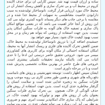
ساده و ارزان قیمت تهیه شد. سپس کارآیی آن برای حذف آلاینده
کروم در محیط آب و بی تحرک سازی و کاهش ریسک انتشار آن در
محیط خاک مورد ارزیابی قرار گرفت. نانوساختار تولیدشده به سبب
دارابودن خاصیت مغناطیسی به سهولت از محیط جدا شده و در
مقایسه با برخی جاذب های دیگر پسماند ثانویه کمتری تولید می کند.
این روش از آنجا حائز اهمیت می باشد که در بعضی مواقع امکان
پاک سازی و تصفیه خاک های آلوده به فلزات سنگین امکان پذیر
نیست. بدین جهت استفاده از روشی که بتواند هم زمان و در محل
سبب بهبود کیفیت خاک شود، بسیار مهم خواهد بود.
جمشیدی اضافه کرد: با تزریق نانوساختار تولیدشده به محیط خاک،
ضمن کاهش تحرک آلاینده های فلزی و ریسک انتشار آنها به محیط،
امکان استفاده احتمالی از مکان آلوده برای کاربری های کشاورزی
میسر می شود. خروجی تحقیق حاضر درستی این ادعا را تا حدی
اثبات می کند، بااینکه نیازمند تحقیقات تکمیلی بیشتری است.
خروجی های طرح حاضر در بهترین مجلات تخصصی پذیرش شده
است و یا در مرحله داوری است.
ایشان سپس اظهار داشت: توسعه شهرنشینی و روش ­های نامناسب
دفع زباله های شهری و همین طور معدن­ کاری بی­ رویه موجب ورود
فلزات سنگین به زنجیره غذایی شده است و سلامت انسان را
گرفتار مخاطره جدی کرده است. بدین جهت استفاده از روش ­های
حذف آلودگی از خاک، همچون ­ بی تحر­ک سازی فلزات سنگین
بعنوان یکی از روش های مهم و نوآورانه بهبود کیفیت خاک، در
شرایطی که پاک سازی خاک امکان­پذیر نیست امری مهم و ضروری
به نظر می آید. این رویکرد می تواند تحولی جدی در مدیریت سایت