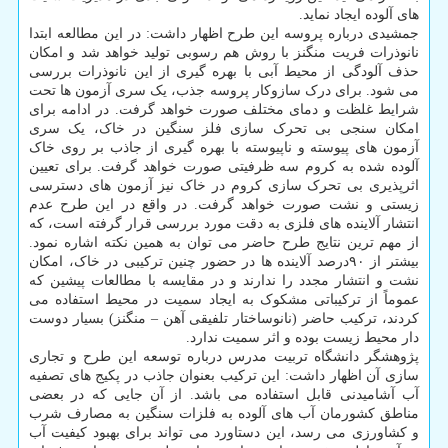
های آلوده ایجاد نماید.
جمشیدی درباره پروسه این طرح اظهار داشت: در این مطالعه ابتدا
نانوذرات فریت منگنز با روش هم رسوبی تولید خواهد شد و امکان
حذف آلودگی از محیط آبی با بهره گیری از این نانوذرات بررسی
می­ شود. برای درک سازوکار پروسه جذب، یک سری آزمون­ ها تحت
شرایط غلظت و دمای مختلف صورت خواهد گرفت. در ادامه برای
امکان ­سنجی بی­ تحرک سازی فلز سنگین در خاک، یک سری
آزمون­ های پیوسته و ناپیوسته با بهره گیری از جاذب بر روی خاک
آلوده شده به کروم سه ظرفیتی صورت خواهد گرفت. برای تعیین
اثرپذیری ­بی تحرک سازی کروم در خاک نیز آزمون های دسترسی
زیستی و نشت صورت خواهد گرفت. در واقع در این طرح عدم
انتشار آلاینده های فلزی به دقت مورد بررسی قرار گرفته است، که
از مهم ترین نتایج طرح حاضر می توان به همین نکته اشاره نمود.
بیشتر از ۹۰درصد آلاینده­ ها در حضور چنین ترکیبی در خاک، امکان
نشت و انتشار مجدد را ندارند و در مقایسه با مطالعات پیشین که
عموماً از ترکیباتی مشکوک به ایجاد سمیت در محیط استفاده می
کردند، ترکیب حاضر (نانوساختار تلفیقی آهن – منگنز) بسیار دوست
دار محیط زیست بوده و اثر سمیت ندارد.
پژوهشگر دانشگاه تربیت مدرس درباره توسعه این طرح و تجاری
سازی آن اظهار داشت: این ترکیب بعنوان جاذب در پکیج های تصفیه
آب آشامیدنی قابل استفاده می باشد. از آن جایی که در بعضی
مناطق کشورمان آب های آلوده به فلزات سنگین به مصارف شرب
و کشاورزی می رسد، این دستاورد می تواند برای بهبود کیفیت آب