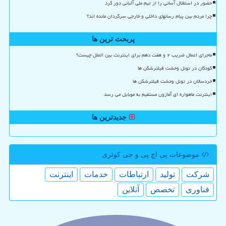
حضور در استقلال آسانی را از تیم ملی آلبانی دور کرد
چرا مردم بین پیام رسانهای داخلی و خارجی سرگردان مانده اند؟
پربحث ترین ها
ماجرای اعمال ضریب ۲ و هفت دهم برای اینترنت بین الملل چیست؟
کودکان در تونل وحشت فیلترشکن ها
خردسالان در تونل وحشت فیلترشکن ها
اینترنت ماهواره ای آمازون مستقیم به موبایل می رسد
جدیدترین ها
موضوعات پی اچ پی و جی كوئری
شركت
تولید
ارتباطات
خدمات
اینترنت
فناوری
تخصص
آنلاین