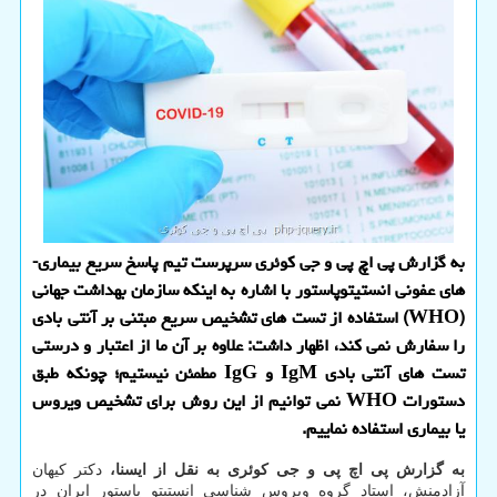
به گزارش پی اچ پی و جی كوئری سرپرست تیم پاسخ سریع بیماری­
های عفونی انستیتوپاستور با اشاره به اینكه سازمان بهداشت جهانی
(WHO) استفاده از تست­ های تشخیص سریع مبتنی بر آنتی­ بادی
را سفارش نمی­ كند، اظهار داشت: علاوه بر آن ما از اعتبار و درستی
تست­ های آنتی­ بادی IgM و IgG مطمئن نیستیم؛ چونكه طبق
دستورات WHO نمی­ توانیم از این روش برای تشخیص ویروس
یا بیماری استفاده نماییم.
به گزارش پی اچ پی و جی کوئری به نقل از ایسنا،
دکتر کیهان
آزادمنش، استاد گروه ویروس ­شناسی انستیتو پاستور ایران در