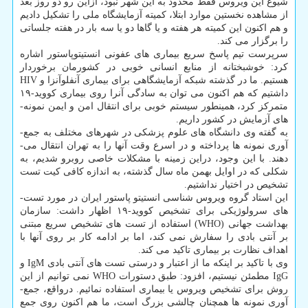
شیوع این ویروس فقط محدود به این شهر نبود، ازاین رو دو روز بعد
از مشاهده نخستین موارد ابتلا، کمیته­ آزمایشگاه ملی را تشکیل دادیم
و هم اکنون این کمیته هر هفته و یا گاها دو یا سه بار در هفته جلساتی
را برگزار می­ کند.
سرپرست تیم پاسخ سریع بیماری ­های عفونی انستیتوپاستور اشاره
کرد: خوشبختانه از منابع انسانی خوبی در کشورمان برخوردار
هستیم. ما در گذشته شبکه آزمایشگاهی برای بیماری آنفلوآنزا و HIV
داشتیم که هم اکنون می­ توان به سادگی آنرا روی بیماری کووید-۱۹
متمرکز کرد، همینطور سیستم خوبی برای انتقال امن و ایمن نمونه­
های آزمایش در کشور داریم.
به گفته وی دانشگاه­ های علوم پزشکی در شهرهای مختلف به جمع­
آوری نمونه­ ها پرداخته و در اسرع وقت آن­ها را به تهران انتقال می­­
دهند. با این وجود، دراین زمینه با مشکلات خاصی روبرو شدیم، به
شکلی که در اوایل بهمن­ ماه سال گذشته، به اندازه کافی کیت تست
تشخیص در اختیار نداشتیم.
این استاد گروه ویروس شناسی انستیتو پاستور ایران در مورد تست­
های سرولوژیکی برای تشخیص کووید-۱۹ اظهار داشت: سازمان
بهداشت جهانی (WHO) استفاده از تست­ های تشخیص سریع مبتنی
بر آنتی­ بادی را سفارش نمی­ کند، اما بر ادامه­ کار بر روی آن­ها با
اهداف نظارت بر بیماری تاکید می­ کند.
وی با تاکید بر اینکه ما از اعتبار و درستی تست­ های آنتی­ بادی IgM و
IgG مطمئن نیستیم، افزود: طبق دستورات WHO نمی­ توانیم از این
روش برای تشخیص ویروس یا بیماری استفاده نمائیم. درواقع، جمع­
آوری نمونه­ ها همچنان چالشی بزرگ است، ما هم اکنون روی جمع