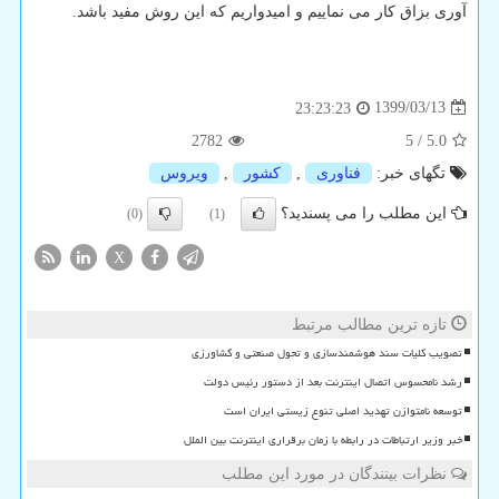
آوری بزاق کار می­ نماییم و امیدواریم که این روش مفید باشد.
1399/03/13
23:23:23
2782
5
/
5.0
تگهای خبر:
فناوری
,
كشور
,
ویروس
این مطلب را می پسندید؟
(0)
(1)
X
تازه ترین مطالب مرتبط
تصویب کلیات سند هوشمندسازی و تحول صنعتی و کشاورزی
رشد نامحسوس اتصال اینترنت بعد از دستور رئیس دولت
توسعه نامتوازن تهدید اصلی تنوع زیستی ایران است
خبر وزیر ارتباطات در رابطه با زمان برقراری اینترنت بین الملل
نظرات بینندگان در مورد این مطلب