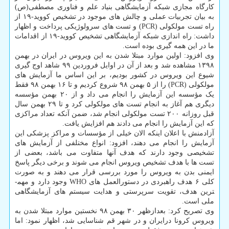
کارگاه مجازی شبکه آزمایشگاهی بنیاد علم و فناوری مصطفی(ص)
به بیان تجربیات عملی و چالش­ های موجود در تشخیص کووید-۱۹ از
راه تست مولکولی (PCR) و تست­ های سرولوژیکی پرداخت و اظهار
داشت: راه­ اندازی شبکه آزمایشگاهی تشخیص کووید-۱۹ از اقدامات
ما در این همه گیری بوده است.
وی افزود: اولین موارد مبتلا شدن به این ویروس در ایران در بهمن
۱۳۹۸ مشاهده شد و بعد از آن در اوایل فروردین ۹۹ شاهد اوج­ گیری
شیوع این ویروس در کشور بودیم، بر این اساس ما آزمایش­ های
مولکولی (PCR) را از ۵ بهمن ۹۸ شروع کردیم و تا ۱۶ بهمن ۹۸ فقط
یک مؤسسه این آزمایش را انجام می­ داد و از ۲۰ بهمن مؤسسه
دیگری هم آغاز به انجام تست­ های مولکولی کرد و تا ۲۹ بهمن سال
قبل روزانه ۲۰۰ تست مولکولی انجام شد، ضمن آنکه تعداد مراکزی
که این آزمایش را انجام می­ دادند هم افزایش یافت.
آزادمنش با اعلان اینکه الان خیلی از مؤسسات و مراکز پزشکی این
آزمایش را انجام می­ دهند، افزود: انواع مختلفی از آزمایش­ های
تشخیصی وجود دارند که هدف آن­ها متفاوت می باشد، بعضی از
تست­ ها با هدف تشخیص ویروس انجام می­ شوند و برخی دیگر پاسخ
ایمنی بدن به ویروس را مورد بررسی قرار می­ دهند و به صورت
کلی ۶ هدف راهبردی در دستورالعمل­ های WHO وجود دارد و مهم­
ترین هدف، تقویت سرپرستی و هدایت سیستم­ های آزمایشگاهی
ملی است.
وی تصریح کرد: بعدازظهر ۳۰ بهمن ۹۸ نخستین موارد مبتلا شدن به
ویروس کرونا درایران و در شهر قم شناسایی شد، اظهار نمود: اما