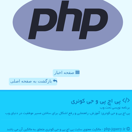
صفحه اخبار
بازگشت به صفحه اصلی
پی اچ پی و جی كوئری
برنامه نویسی تحت وب
پی اچ پی و جی کوئری؛ آموزش، راهنمایی و رفع اشکال برای ساختن مسیر موفقیت در دنیای وب
php-jquery.ir - مالکیت معنوی سایت پی اچ پی و جی كوئری متعلق به مالکین آن می باشد