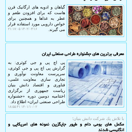
گیاهان و ادویه های ارگانیک قرن
هاست که برای افزودن طعم و
عطر به غذاها و همچنین برای
خواص دارویی مورد استفاده قرار
۱۴۰۲/۰۳/۱۶ ۲۱:۱۷:۰۵
می گیرند.
معرفی برترین های جشنواره طراحی صنعتی ایران
پی اچ پی و جی کوئری: به
گزارش پی اچ پی و جی کوئری،
سرپرست معاونت نوآوری و
تجاری سازی معاونت علمی،
فناوری و اقتصاد دانش بنیان
ریاست جمهوری از برگزاری
اختتامیه دومین دوره «جشنواره
طراحی صنعتی ایران» اطلاع داد.
۱۴۰۱/۱۰/۰۲ ۱۸:۵۵:۴۱
با تلاش یك شركت دانش بنیان؛
مکمل های بومی دام و طیور جایگزین نمونه های امریکایی و
انگلیسی شدند