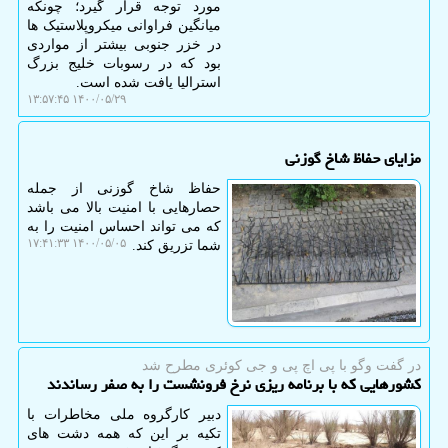
مورد توجه قرار گیرد؛ چونکه
میانگین فراوانی میکروپلاستیک ها
در خزر جنوبی بیشتر از مواردی
بود که در رسوبات خلیج بزرگ
استرالیا یافت شده است.
۱۴۰۰/۰۵/۲۹ ۱۳:۵۷:۴۵
مزایای حفاظ شاخ گوزنی
حفاظ شاخ گوزنی از جمله
حصارهایی با امنیت بالا می باشد
كه می تواند احساس امنیت را به
۱۴۰۰/۰۵/۰۵ ۱۷:۴۱:۳۳
شما تزریق كند.
در گفت وگو با پی اچ پی و جی كوئری مطرح شد
كشورهایی كه با برنامه ریزی نرخ فرونشست را به صفر رساندند
دبیر کارگروه ملی مخاطرات با
تکیه بر این که همه دشت های