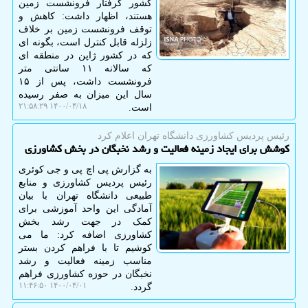
کشور گرفتار فرونشست زمین
هستند، اظهار داشت: کاهش و
توقف فرونشست زمین بر خلاف
زلزله قابل کنترل است، بگونه ای
که در کشور ژاپن در منطقه ای
که سالانه ۱۱ سانتی متر
فرونشست داشت، پس از ۱۵
سال این میزان به صفر رسیده
۱۴۰۰/۰۴/۱۸ ۲۱:۵۸:۲۹
است.
رئیس پردیس كشاورزی دانشگاه تهران اعلام كرد
كوشش برای ایجاد زمینه فعالیت و رشد نخبگان در بخش كشاورزی
به گزارش پی اچ پی و جی کوئری
رئیس پردیس کشاورزی و منابع
طبیعی دانشگاه تهران با بیان
آمادگی این واحد آموزشی برای
کمک در جهت رشد بخش
کشاورزی اضافه کرد: ما می
کوشیم تا با فراهم کردن بستر
مناسب زمینه فعالیت و رشد
نخبگان در حوزه کشاورزی فراهم
۱۴۰۰/۰۴/۰۱ ۱۱:۴۶:۵۰
گردد.