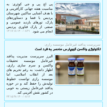
پی اچ پی و جی کوئری: به
مناسبت هفته جهانی کارآفرینی و
با هدف آشنایی ساکنین شهرستان
پردیس با فضا و دستاوردهای
پارک، تورهای بازدید عمومی و
صنفی از پارک فناوری پردیس
۱۴۰۰/۰۸/۲۱ ۱۳:۱۷:۱۸
انجام می شود.
سرپرست پدافند غیرعامل موسسه رازی:
تکنولوژی واکسن کووپارس منحصر به فرد است
البرز سرپرست مدیریت پدافند
غیرعامل موسسه تحقیقات
واکسن و سرم سازی رازی،
اظهار داشت: به رغم تحریم های
بعد از انقلاب اسلامی، اما
موسسه رازی توانست خطوط
تولیدش را حفظ کند و در حوزه
پدافند غیرعامل زیستی به خوبی
در کشور نقش آفرینی کند.
۱۴۰۰/۰۸/۱۲ ۲۳:۱۵:۳۸