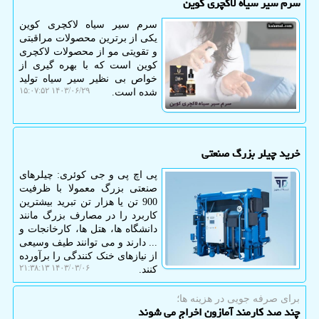
سرم سیر سیاه لاکچری کوین
سرم سیر سیاه لاکچری کوین
یکی از برترین محصولات مراقبتی
و تقویتی مو از محصولات لاکچری
کوین است که با بهره‌ گیری از
خواص بی ‌نظیر سیر سیاه تولید
۱۴۰۳/۰۶/۲۹ ۱۵:۰۷:۵۲
شده است.
خرید چیلر بزرگ صنعتی
پی اچ پی و جی کوئری: چیلرهای
صنعتی بزرگ معمولا با ظرفیت
900 تن یا هزار تن تبرید بیشترین
کاربرد را در مصارف بزرگ مانند
دانشگاه ها، هتل ها، کارخانجات و
... دارند و می توانند طیف وسیعی
از نیازهای خنک کنندگی را برآورده
۱۴۰۳/۰۳/۰۶ ۲۱:۳۸:۱۳
کنند.
برای صرفه جویی در هزینه ها؛
چند صد کارمند آمازون اخراج می شوند