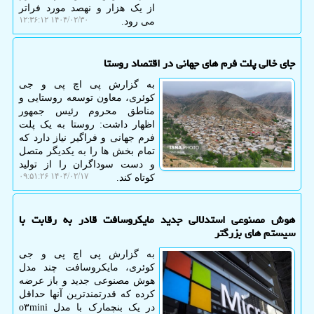
از یک هزار و نهصد مورد فراتر
۱۴۰۴/۰۲/۳۰ ۱۲:۳۶:۱۲
می رود.
جای خالی پلت فرم های جهانی در اقتصاد روستا
به گزارش پی اچ پی و جی
کوئری، معاون توسعه روستایی و
مناطق محروم رئیس جمهور
اظهار داشت: روستا به یک پلت
فرم جهانی و فراگیر نیاز دارد که
تمام بخش ها را به یکدیگر متصل
و دست سوداگران را از تولید
۱۴۰۴/۰۲/۱۷ ۰۹:۵۱:۲۶
کوتاه کند.
هوش مصنوعی استدلالی جدید مایکروسافت قادر به رقابت با
سیستم های بزرگتر
به گزارش پی اچ پی و جی
کوئری، مایکروسافت چند مدل
هوش مصنوعی جدید و باز عرضه
کرده که قدرتمندترین آنها حداقل
در یک بنچمارک با مدل o۳mini