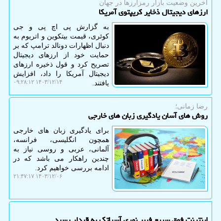
آخرین وضعیت بازار رمزارزها در جهان
ارزهای دیجیتال ذخایر کریپتوی آمریکا
به گزارش پی اچ پی و جی
کوئری، قیمت بیتکوین و اتریوم به
دنبال اظهارات دونالد ترامپ که بر
حمایت خود از ارزهای دیجیتال
تصریح کرد و قول ذخیره ارزهای
دیجیتال آمریکا را داد، افزایش
۱۴۰۳/۱۲/۱۴ ۰۹:۲۸:۱۲
یافتند.
رضا زمانی؛
روش های آسان یادگیری زبان های خارجی
برای یادگیری زبان های خارجی
همچون انگلیسی، فرانسه،
آلمانی، عربی و روسی نیاز به
چندین راهکار می باشد که در
ادامه بررسی خواهیم کرد.
۱۴۰۳/۱۲/۰۶ ۲۱:۴۷:۱۷
اینترنت فوق سریع فیبر نوری آسیاتک به قیدار رسید