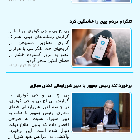
تلگرام مردم چین را خشمگین کرد
پی اچ پی و جی کوئری: بر اساس
گزارش رسانه های چینی اشتراک
گذاری تصاویر مستهجن در
گروههای چت تلگرامی با هزاران
عضو به بروز گسترده خشم در
فضای آنلاین منجر گردید.
۱۴۰۴/۰۵/۰۸ ۰۹:۱۶:۰۴
برخورد تند رئیس جمهور با دبیر شورایعالی فضای مجازی
پی اچ پی و جی کوئری: به
گزارش پی اچ پی و جی کوئری،
در جلسه اخیر شورایعالی فضای
مجازی، رئیس جمهور با عتاب به
دبیر شورا، نسبت به طرحی
اخطار داده که بدون اطلاع دولت
دنبال شده است. این برخورد،
واکنشی به افزایش نفوذ شورا در