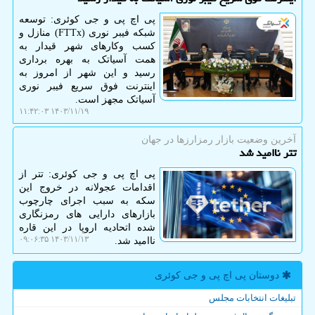
پی اچ پی و جی کوئری: توسعه
شبکه فیبر نوری (FTTx) منازل و
کسب وکارهای شهر قیدار به
همت آسیاتک به بهره برداری
رسید و این شهر از امروز به
اینترنت فوق سریع فیبر نوری
آسیاتک مجهز است.
۱۴۰۳/۱۱/۱۹ ۱۱:۴۲:۰۳
آخرین وضعیت بازار رمزارزها در جهان
تتر ناامید شد
پی اچ پی و جی کوئری: تتر از
اقدامات عجولانه در خروج این
سکه به سبب اجرای چارچوب
بازارهای دارایی های رمزنگاری
شده اتحادیه اروپا در این قاره
۱۴۰۳/۱۱/۱۳ ۰۹:۰۶:۳۵
ناامید شد.
دوستان پی اچ پی و جی كوئری
تبلیغات انتخابات مجلس