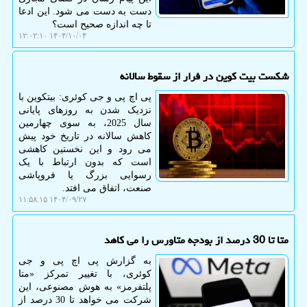
دست به دست می شود. این ادعا
تا چه اندازه صحیح است؟
۱۴۰۴/۱۰/۰۴ ۱۲:۰۲:۱۰
شکست بیت کوین در فرار از سقوط سالانه
پی اچ پی و جی کوئری: بیتکوین با
نزدیک شدن به روزهای پایانی
سال 2025، به سوی چهارمین
کاهش سالانه در تاریخ خود پیش
می رود و این نخستین کاهشی
است که بدون ارتباط با یک
رسوایی بزرگ یا فروپاشی
صنعت، اتفاق می افتد.
۱۴۰۴/۰۹/۲۷ ۱۱:۵۸:۱۵
متا تا 30 درصد از بودجه متاورس را می کاهد
به گزارش پی اچ پی و جی
کوئری، با تغییر تمرکز «متا
پلتفرمز» به هوش مصنوعی، این
شرکت می خواهد تا 30 درصد از