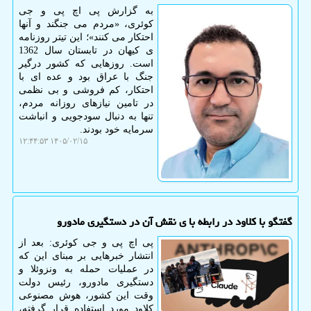
به گزارش پی اچ پی و جی
کوئری، «مردم می جنگند و آنها
احتکار می کنند»؛ این تیتر روزنامه
ی کیهان در تابستان سال 1362
است. روزهایی که کشور درگیر
جنگ با عراق بود و عده ای با
احتکار، کم فروشی و بی نظمی
در تامین نیازهای روزانه مردم،
تنها به دنبال سودجویی و انباشت
سرمایه خود بودند.
۱۴۰۵/۰۲/۱۵ ۱۲:۴۴:۵۳
گفتگو با کلاود در رابطه با ی نقش آن در دستگیری مادورو
پی اچ پی و جی کوئری: بعد از
انتشار خبرهایی بر مبنای این که
در عملیات حمله به ونزوئلا و
دستگیری مادورو، رئیس دولت
وقت این کشور، هوش مصنوعی
کلاود مورد استفاده قرار گرفته،