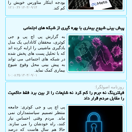
بودجه ابتکار متاورس خویش را
۱۴۰۴/۰۹/۱۴ ۱۲:۱۰:۳۶
کم کند.
پیش بینی شیوع بیماری با بهره گیری از شبکه های اجتماعی
به گزارش پی اچ پی و جی
کوئری، محققان کانادایی یک مدل
یادگیری ماشینی را ارایه کرده اند
که با تحلیل پست های پخش شده
در شبکه های اجتماعی می تواند
به پیش بینی محل وقوع شیوع
بیماری کمک نماید.
۱۴۰۴/۰۹/۰۱ ۱۰:۰۸:۳۵
روزنامه اصولگرا:
فیلترینگ نه جرم را کم کرد نه شایعات را از بین برد فقط حاکمیت
را مقابل مردم قرار داد
پی اچ پی و جی کوئری: جامعه
منتظر تصمیم سیاستمداران نمی
ماند. مردم وقتی احساس نیاز
کنند، راه خودشان را می سازند.
حالا هم سال هاست که درصد