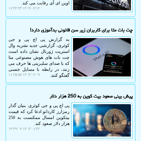
اوپن ای آی رقابت می کند.
۱۴۰۴/۰۲/۱۲ ۱۶:۴۲:۲۴
چت بات متا برای کاربران زیر سن قانونی بدآموزی دارد!
به گزارش پی اچ پی و جی
کوئری، گزارشی جدید نشریه وال
استریت ژورنال نشان داده است
چت بات های هوش مصنوعی متا
که با صدای سلبریتی ها حرف می
زنند، در رابطه با مسایل جنسی
۱۴۰۴/۰۲/۰۹ ۱۱:۲۵:۵۷
گفتگو کنند.
پیش بینی صعود بیت کوین به 250 هزار دلار
پی اچ پی و جی کوئری: بنیان گذار
رمزارز کاردانو ادعا کرد که قیمت
بیتکوین امسال ممکنست به 250
هزار دلار صعود کند.
۱۴۰۴/۰۱/۲۲ ۱۳:۲۹:۰۷