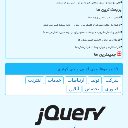
ملی پوشان والیبال ساحلی ایران برابر ژاپن پیروز شدند
پربحث ترین ها
اینترنت در تسخیر روبات ها
دقیقا به اندازه مصرف ترافیک بین الملل از حجم بسته کسر می شود
ماجرای اعمال ضریب ۲ و هفت دهم برای اینترنت بین الملل چیست؟
کودکان در تونل وحشت فیلترشکن ها
خردسالان در تونل وحشت فیلترشکن ها
جدیدترین ها
موضوعات پی اچ پی و جی كوئری
شركت
تولید
ارتباطات
خدمات
اینترنت
فناوری
تخصص
آنلاین