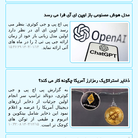
مدل هوش مصنوعی باز اوپن ای آی فرا می رسد
پی اچ پی و جی کوئری: بنظر می
رسد اوپن ای آی در نظر دارد
اولین مدل زبانی باز خود از زمان
ارائه جی پی تی 2 را در ماه های
۱۴۰۴/۰۱/۱۴ ۱۵:۴۶:۲۹
آتی ارائه نماید.
ذخایر استراتژیک رمزارز آمریکا چگونه کار می کند؟
به گزارش پی اچ پی و جی
کوئری، دونالد ترامپ سر انجام
اولین جزئیات از ذخایر ارزهای
دیجیتال آمریکا را عرضه و اعلام
نمود این ذخایر شامل بیتکوین و
اتریوم و طیفی از توکن های
۱۴۰۳/۱۲/۱۵ ۱۰:۳۲:۰۸
کوچک تر است.