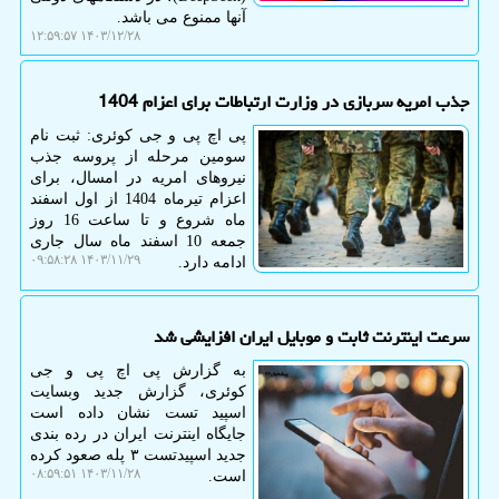
آنها ممنوع می باشد.
۱۴۰۳/۱۲/۲۸ ۱۲:۵۹:۵۷
جذب امریه سربازی در وزارت ارتباطات برای اعزام 1404
پی اچ پی و جی کوئری: ثبت نام
سومین مرحله از پروسه جذب
نیروهای امریه در امسال، برای
اعزام تیرماه 1404 از اول اسفند
ماه شروع و تا ساعت 16 روز
جمعه 10 اسفند ماه سال جاری
۱۴۰۳/۱۱/۲۹ ۰۹:۵۸:۲۸
ادامه دارد.
سرعت اینترنت ثابت و موبایل ایران افزایشی شد
به گزارش پی اچ پی و جی
کوئری، گزارش جدید وبسایت
اسپید تست نشان داده است
جایگاه اینترنت ایران در رده بندی
جدید اسپیدتست ۳ پله صعود کرده
۱۴۰۳/۱۱/۲۸ ۰۸:۵۹:۵۱
است.