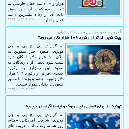
هزار و 29 دامنه فعال فارسی به
ثبت رسیده که در این بین پسوند
دات آی آر (ir.) بیشترین دامنه
۱۴۰۴/۰۳/۰۲ ۱۵:۳۴:۴۸
فعال را دارد.
آخرین وضعیت بازار رمزارزها در جهان
بیت کوین فراتر از رکورد ۱۰۹ هزار دلار می رود؟
به گزارش پی اچ پی و جی
کوئری، صعود اخیر بیتکوین به
بالای ۹۰ هزار دلار امکان دارد
سبب شود بعضی از دارندگان، به
صعود این رمزارز به رکورد
جدیدی، فراتر از رکورد ۱۰۹ هزار
دلار ژانویه، چشم بدوزند اما مسیر
صعودی، چندان هموار نیست.
۱۴۰۴/۰۲/۱۹ ۱۳:۳۷:۵۶
تهدید متا برای تعطیلی فیس بوک و اینستاگرام در نیجریه
به گزارش پی اچ پی و جی
کوئری، شرکت آمریکایی «متا»،
روز شنبه، وعده داد با جریمه های