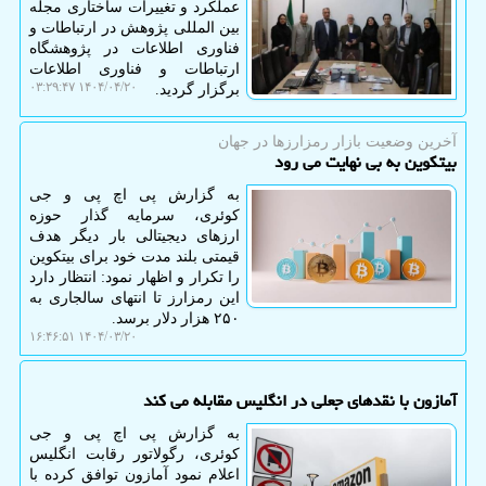
عملکرد و تغییرات ساختاری مجله
بین المللی پژوهش در ارتباطات و
فناوری اطلاعات در پژوهشگاه
ارتباطات و فناوری اطلاعات
۱۴۰۴/۰۴/۲۰ ۰۳:۲۹:۴۷
برگزار گردید.
آخرین وضعیت بازار رمزارزها در جهان
بیتکوین به بی نهایت می رود
به گزارش پی اچ پی و جی
کوئری، سرمایه گذار حوزه
ارزهای دیجیتالی بار دیگر هدف
قیمتی بلند مدت خود برای بیتکوین
را تکرار و اظهار نمود: انتظار دارد
این رمزارز تا انتهای سالجاری به
۲۵۰ هزار دلار برسد.
۱۴۰۴/۰۳/۲۰ ۱۶:۴۶:۵۱
آمازون با نقدهای جعلی در انگلیس مقابله می کند
به گزارش پی اچ پی و جی
کوئری، رگولاتور رقابت انگلیس
اعلام نمود آمازون توافق کرده با