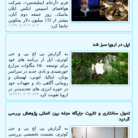
فرم «آرخام اینتلیجنس»، شرکت
هوافضای اسپیس ایکس ایلان
ماسک، روز جمعه دوم آبان،
بیشتر از 133 میلیون دلار بیتکوین
۱۴۰۴/۰۸/۰۳ ۱۱:۳۹:۰۵
جابجا کرد.
اپل در اروپا سبز شد
به گزارش پی اچ پی و جی
کوئری، اپل از برنامه های خود
برای توسعه ۶۵۰ مگاوات مزارع
خورشیدی و بادی جدید در سراسر
یونان، ایتالیا، لتونی، لهستان و
رومانی آگاهی داد و تعهدات خود
در حوزه انرژی های تجدیدپذیر در
۱۴۰۴/۰۷/۲۴ ۱۵:۳۹:۴۱
اروپا تقویت کرد.
تحول ساختاری و تثبیت جایگاه مجله بین المللی پژوهش بررسی
گردید
به گزارش پی اچ پی و جی
کوئری، نشست تخصصی بررسی