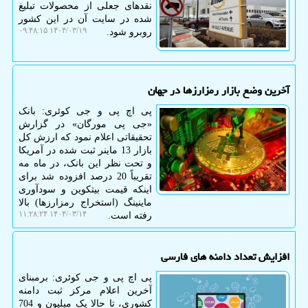
نقدهای جعلی از محصولات تبلیغ
شده در سایت آن در این کشور
۱۴۰۴/۰۳/۱۹ ۰۹:۴۸:۱۵
روبرو شود.
آخرین وضع بازار رمزارزها در جهان
پی اچ پی و جی کوئری: بانک
«جی پی مورگان» در گزارش
تحقیقاتی اعلام نمود که ارزش کل
بازار 13 ماینر ثبت شده در آمریکا
و تحت نظر این بانک، در ماه مه
تقریباً 20 درصد افزوده شد برای
اینکه قیمت بیتکوین و سودآوری
ماینینگ (استخراج رمزارزها) بالا
۱۴۰۴/۰۳/۱۴ ۱۱:۲۸:۲۴
رفته است.
افزایش تعداد دامنه های فارسی
پی اچ پی و جی کوئری: برمبنای
آخرین اعلام مرکز ثبت دامنه
کشوری، تا حالا یک میلیون و 704