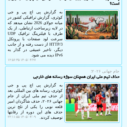
است؟
به گزارش پی اچ پی و جی
کوئری، گزارش ترافیکی کشور در
میانه جولای 2026 نشان میدهد که
در لایه زیرساخت ارتباطی، از یک
طرف با فیلترینگ ترافیک UDP
سرعت لود صفحات با پروتکل
HTTP/3 از دست رفته و از جانب
دیگر، تاخیر عمیقی در گذار به
IPv6 دیده می شود.
۱۴۰۵/۰۴/۲۷ ۱۲:۵۶:۳۵
جام جهانی ۲۰۲۶؛
حذف تیم ملی ایران همچنان سوژه رسانه های خارجی
به گزارش پی اچ پی و جی
کوئری، رسانه های بین المللی بعد
از حذف تیم ملی ایران از جام
جهانی ۲۰۲۶، حذف شاگردان امیر
قلعه نویی را یکی از تلخ ترین
حذف های این دوره از رقابتها
۱۴۰۵/۰۴/۰۹ ۲۲:۱۱:۵۵
توصیف کردند.