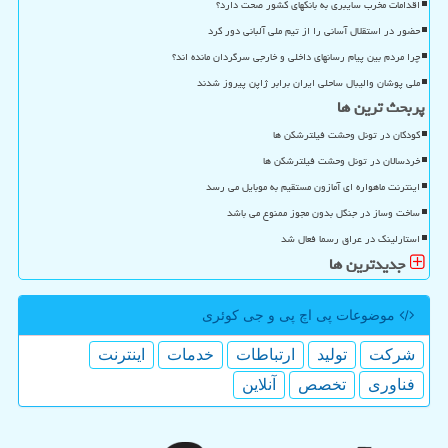
اقدامات مخرب سایبری به بانکهای کشور صحت دارد؟
حضور در استقلال آسانی را از تیم ملی آلبانی دور کرد
چرا مردم بین پیام رسانهای داخلی و خارجی سرگردان مانده اند؟
ملی پوشان والیبال ساحلی ایران برابر ژاپن پیروز شدند
پربحث ترین ها
کودکان در تونل وحشت فیلترشکن ها
خردسالان در تونل وحشت فیلترشکن ها
اینترنت ماهواره ای آمازون مستقیم به موبایل می رسد
ساخت وساز در جنگل بدون مجوز ممنوع می باشد
استارلینک در عراق رسما فعال شد
جدیدترین ها
موضوعات پی اچ پی و جی كوئری
شركت
تولید
ارتباطات
خدمات
اینترنت
فناوری
تخصص
آنلاین