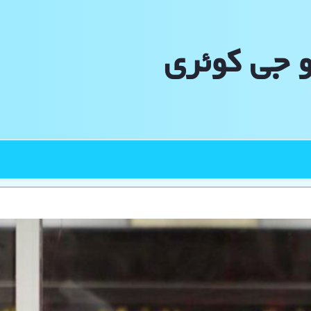
و جی كوئری