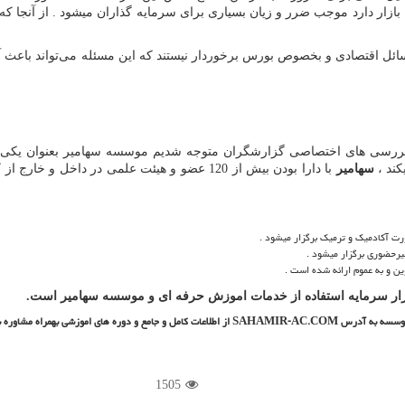
ار دارد موجب ضرر و زیان بسیاری برای سرمایه گذاران میشود . از آنجا که این
سائل اقتصادی و بخصوص بورس برخوردار نیستند که این مسئله می‌تواند باعث آ
 بررسی های اختصاصی گزارشگران متوجه شدیم موسسه سهامیر بعنوان یکی 
کند ،
سهامیر
با دارا بودن بیش از 120 عضو و هیئت علمی در د
آکادمیک و ترمیک برگزار میشود .
رحضوری برگزار میشود .
 و به عموم ارائه شده است .
 بازار سرمایه استفاده از خدمات اموزش حرفه ای و موسسه سهامیر است.
ی موسسه به آدرس
SAHAMIR-AC.COM
از اطلاعات کامل و جامع و دوره های اموزشی بهمراه مشاوره ب
1505