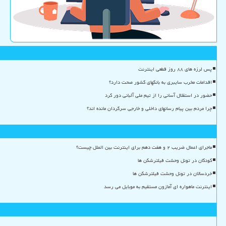
پس لرزه های ۸۸ روز قطعی اینترنت
اقدامات مخرب سایبری به بانکهای کشور صحت دارد؟
حضور در استقلال آسانی را از تیم ملی آلبانی دور کرد
چرا مردم بین پیام رسانهای داخلی و خارجی سرگردان مانده اند؟
ماجرای اعمال ضریب ۲ و هفت دهم برای اینترنت بین الملل چیست؟
کودکان در تونل وحشت فیلترشکن ها
خردسالان در تونل وحشت فیلترشکن ها
اینترنت ماهواره ای آمازون مستقیم به موبایل می رسد