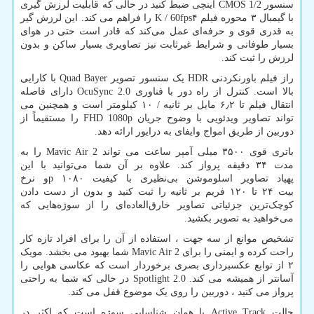
سنسور
CMOS 1/2
اینچی ضبط کنید در حالی که قابلیت لرزش گیری
با گیمبال ۳ محوره فیلم ۴
K / 60fps
را فراهم می کند. ‌این لرزش گیر
به قدری قوی و حرفه‌ای عمل می‌کند که قادر است حتی در هوای
بسیار طوفانی و شرایط غیرثابت نیز تصاویری بسیار ساکن و بدون
لرزش را ثبت کند.
راز فیلم باورنکردنی
HDR
یک سنسور تصویر
Quad Bayer
با کارایی
بالا است. کنترل از راه دور با فناوری
OcuSync 2.0
دارای فاصله
انتقال فیلم تا ۶٫۲ مایل بر ثانیه / ۱۰ کیلومتر است و همچنین می
تواند تصاویر ویدئویی با وضوح جریان
FHD 1080p
را مستقیماً از
دوربین از طریق امواج وایفای به درایور ارائه دهد.
باتری قوی ۳۵۰۰ میلی آمپر ساعت می تواند
Mavic Air 2
را به
مدت ۳۴ دقیقه پرواز کند. علاوه بر آن شما می‌توانید با این
پهپاد تصاویر اسلوموشن بی‌نظیری با کیفیت ۱۰۸۰
p
و نرخ
بیت ۲۴ تا ۱۲۰ فریم بر ثانیه را ثبت کنید و بدون از دست دادن
کوچک‌ترین جزئیاتی تصاویر خارق‌العاده‌ای را از سوژه‌هایی که
می‌خواهید به تصویر بکشید.
تشخیص موانع از سه جهت ، استفاده از آن را برای افراد تازه کار
راحت کرده و ایمنی را برای
Mavic Air 2
شما بهبود می بخشد. مویک
۲ از توابع عکسبرداری بصری برخوردار است که عکاسی هوایی را
آسانتر از همیشه می کند.
Spotlight 2.0
در حالی که شما به راحتی
پرواز می کنید ، دوربین را روی یک موضوع قفل می کند.
حالت
Active Track
یا همان شناسایی سوژه است که اکثر در