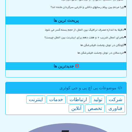
چرا مردم بین پیام رسانهای داخلی و خارجی سرگردان مانده اند؟
پربحث ترین ها
دقیقا به اندازه مصرف ترافیک بین الملل از حجم بسته کسر می شود
ماجرای اعمال ضریب ۲ و هفت دهم برای اینترنت بین الملل چیست؟
کودکان در تونل وحشت فیلترشکن ها
خردسالان در تونل وحشت فیلترشکن ها
جدیدترین ها
موضوعات پی اچ پی و جی كوئری
شركت
تولید
ارتباطات
خدمات
اینترنت
فناوری
تخصص
آنلاین