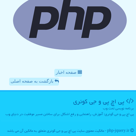
صفحه اخبار
بازگشت به صفحه اصلی
پی اچ پی و جی كوئری
برنامه نویسی تحت وب
پی اچ پی و جی کوئری؛ آموزش، راهنمایی و رفع اشکال برای ساختن مسیر موفقیت در دنیای وب
php-jquery.ir - مالکیت معنوی سایت پی اچ پی و جی كوئری متعلق به مالکین آن می باشد