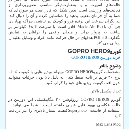
حالت‌های اسپرت و یا به‌عبارت‌دیگر مناسب تصویربرداری از
فعالیت‌های ورزشی است. بدین شکل که قادر است هر سوژه‌ای که
شما به آن فرمان تعقیب بدهید را شناسایی کرده و آن را دنبال کند.
ب. نگران سرعت این پرنده فرز و کوچک نیز نباشید، چراکه پهپاد دی
جی آی
Mavic Air Black
قادر است با سرعت ۶۸٫۴ کیلومتر بر
ساعت به پرواز درآید و هیجان واقعی را برایتان به نمایش
بگذارد..
POI 3.0
هدفهای در حال حرکت مانند افراد و وسایل نقلیه را
ردیابی می کند.
گوپرو
GOPRO HERO9
خرید دوربین
GOPRO HERO9
وضوح بالاتر
مشخصات گوپرو
GOPRO HERO9
میتواند ویدیو هایی با کیفیت ۵
k
با
نرخ ۳۰ فریم بر ثانیه ضبط کند ، به دلیل بالا بودن جزئیات میتوانید
بدون افت کیفیت ویدیو های خود را کراپ کنید.
تعداد پیکسل بالاتر
گوپرو
GOPRO HERO9
رزولوشن ۲۰ مگاپیکسلی این دوربین در
حالت عکاسی بهبود قابل قبولی داشته است . شما می توانید با
استفاده از قابلیت
Superphoto
کیفیت بسیار بالاتری را نیز دریافت
کنید.
Max Lens Mod