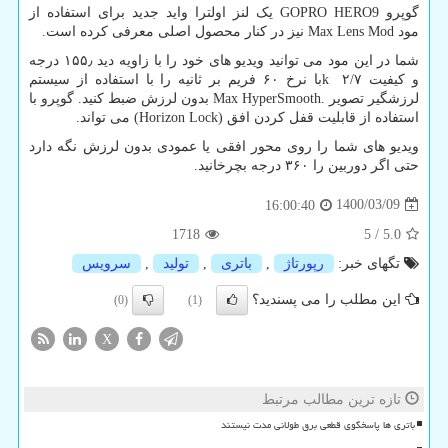
گوپرو
GOPRO HERO9
یک لنز اولترا واید جدید برای استفاده از
مود
Max Lens Mod
نیز در کنار محصول اصلی معرفی کرده است.
شما در این مود می توانید ویدیو های خود را با زاویه دید ۱۵۵٫ درجه
و کیفیت ۲/۷
k
با نرخ ۶۰ فریم بر ثانیه را با استفاده از سیستم
لرزشگیر تصویر
Max HyperSmooth.
بدون لرزش ضبط کنید. گوپرو با
استفاده از قابلیت قفل کردن افق
(Horizon Lock)
می تواند.
ویدیو های شما را روی محور افقی یا عمودی بدون لرزش نگه دارد
حتی اگر دوربین را ۳۶۰ درجه بچرخانید.
1400/03/09
16:00:40
1718
5
/
5.0
تگهای خبر:
رپورتاژ
,
باتری
,
تولید
,
سرویس
این مطلب را می پسندید؟
(0)
(1)
X
تازه ترین مطالب مرتبط
باتری ها پاسخگوی قطعی برق طولانی مدت نیستند