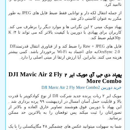
ناامید کرد.
از جمله انتقال لکه دار و توانایی فقط ضبط فایل های
JPEG
به طور
مکرر به عنوان کاستی ذکر شد.
پهپاد مویک مینی ۲ این نگرانی ها و موارد دیگر را برطرف می کند.
کاربران برای پهپادی با دوربین با کیفیت بالاتر که می تواند تا ۴
K /
30p
فیلم ضبط کند.
فایل های
Raw + JPEG
را ضبط کند و از فناوری انتقال قدرتمند
DJI
OcuSync 2.0
به جای اعتماد به
Wi-Fi
برخوردار باشد. کمی بیشتر
هزینه می کنند. بنابراین. آیا ارزش ارتقا از مینی اصلی را دارد.
پهپاد دی جی آی مویک ایر
۲
DJI Mavic Air 2 Fly
More Combo
خرید دوربین 2
DJI Mavic Air 2 Fly More Combo
مویک ایر ۲ ربات پرنده جدید شرکت
DJI
از نوع کوادکوپتر با قدرت
بالا و قابلیت حمل آسان امسال در اردیبهشت ۹۹ پرده برداری شد .
این پهپاد با دوربین فوق هوشمند تصاویر خارق العاده و بالاتر از
تصوراتتان را ثبت میکند پس توقعتان را به بالاترین حد ممکن
برسانید.
شما به سهولت میتوانید عکس های چشمگیر ۴۸ مگاپیکسلی را با یک