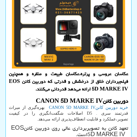
عكاسان عروسی و پرتره.عكاسان طبیعت و منظره و همچنین
فیلم‌برداران خلاق از درخشش و قدرتی كه دوربین كانن EOS
5D MARKE IV ارائه می‌دهد قدردانی می‌كنند.
دوربین کانن
CANON 5D MARKE IV
خرید دوربین کانن
CANON 5D MARKE IV
بهره‌گیری از میراث
قدرتمند سری
D5 .
اصلاحات شگفت‌انگیزی را در کیفیت
تصویر،عملکرد و قابلیت انعطاف‌پذیری ارائه می‌دهد.
تعهد کانن به تصویربرداری عالی روی دوربین کانن
EOS
5D MARKE IV
است.