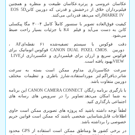
عکاسان عروسی و پرتره.عکاسان طبیعت و منظره و همچنین
فیلم‌برداران خلاق از درخشش و قدرتی که دوربین کانن
EOS 5D
MARKE IV
ارائه می‌دهد قدردانی می‌کنند.
کیفیت فوق‌العاده تصویر با سنسور کاملاً کامل ۳۰۰۴ مگا پیکسلی
کانن به دست می‌آید و فیلم
K4
با جزئیات بسیار راحت ضبط
می‌شود.
دقت فوکوس با سیستم تصفیه‌شده ۶۱ نقطه‌ای
AF
،
دوربین
CANON DUAL PIXEL CMOS.
فوکوس اتوماتیک برای
فوکوس سریع و ارزان برای فیلمبرداری و عکسبرداری از
LIVE
VIEW
بهبود یافته است.
سرعت عکاسبرداری مداوم ممکن است بسته به سرعت
شاتر.دیافراگم.لنز مورداستفاده،شارژ باطری و تنظیمات مختلف
دوربین متفاوت باشد.
با بارگیری برنامه رایگان
CANON CAMERA CONNECT
این برنامه
به شما امکان می‌دهد.تصاویر را در سرویس های رسانه های
اجتماعی بارگذاری کنید.
لطفاً توجه داشته باشید که پروژه های تصویری ممکن است حاوی
اطلاعات قابل‌شناسایی شخصی باشند که ممکن است قوانین حریم
خصوصی را برداشته باشد.
در برخی کشور ها ومناطق ممکن است استفاده از
GPS
محدود