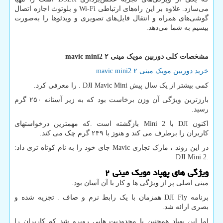
می‌سازد. علاوه بر این راه‌های ارتباطی
Wi-Fi
و بلوتوث اجازه اتصال
گوشی‌های همراه و انتقال فایل‌های تصویری و ویدئوها را به‌صورت
بیسیم به شما می‌دهد.
مشخصات کلی دوربین مویک مینی
۲
mavic mini2
خرید دوربین مویک مینی ۲
mavic mini2
کمی بیشتر از یک سال پیش
. DJI Mavic Mini
را معرفی کرد.
بارزترین ویژگی آن وزن برخاست بود که به زیر آستانه ۲۵۰ گرم
رسید.
اکنون
DJI
با
Mini 2
بازگشته است .که مهمترین درخواستهای
کاربران را برطرف می کند و هنوز با ۲۴۹ گرم چک می کند.
در این روند ، مارک تجاری
Mavic
جای خود را به نام کوتاه تری داد
:
DJI Mini 2.
ویژگی های پهپاد مویک مینی
۲
مینی اصلی پر از ویژگی ها و کار با آن آسان بود.
برنامه
DJI Fly
همزمان با یک رابط نرم و صاف . تجزیه شده و
بصری ارائه شد.
اما این پهپاد همچنین با محدودیت هایی روبرو شد که کاربران را