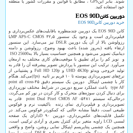
شوند. بنابر این
GPS
، مطابق با قوانین و مقررات کشور یا منطقه
خود استفاده کنید.
دوربین کانن
EOS 90D
خرید دوربین کانن
EOS 90D
کانن
EOS 90D
یک دوربین چندمنظوره باقابلیت‌های عکس‌برداری و
فیلم‌برداری است و وجود یک سنسور ۳۲٫۵
MP APS-C CMOS
با
رزولوشن بالا از آن یک دوربین
DSLR
نیز می‌سازد. این سنسور
ارتقاء یافته (به‌روز شده) باعث بهبود وضوح، رزولوشن و دامنه
دینامیک تصویر می‌شود و همچنین حساسیت بسیار بالا به
ISO 25600
و نویز کم را برای تطبیق با موقعیت‌های کاری مختلف به ارمغان
می‌آورد. ترکیب این سنسور با پردازش تصویر پیشرفته آن را قادر به
تولید خروجی ویدئو
UHD 4K30p
و
Full HD 120p
و پشتیبانی از
نرخ‌های تصویربرداری پیوسته تا ۱۰ فریم بر ثانیه
(fps)
می‌کند. هنگام
کار با چشمی اپتیکال دوربین یک سیستم دقیق ۴۵
point all cross-
type AF
باعث عملکرد سریع دوربین در شرایط مختلف نورپردازی
برای دنبال کردن سوژه‌های متحرک و کار کردن در نور کم می‌گردد،
درحالی‌که سیستم ۵۴۸۱
-
point Dual Pixel CMOS AF
قادر به
تصویربرداری و فیلم‌برداری نمای زنده باکیفیت نرم و فوکوس
طبیعی است، دقیقاً مشابه حالتی که کمکوردر فوکوس می‌کند. در
تکمیل قابلیت‌های عکس‌برداری، دوربین ۹۰
D
دارای یک صفحه
لمسی
LCD
زاویه متغیر برای کنترل بصری و آزادی ترکیبی است،
همچنین یک چشمی پنتاپریسم اپتیکال نمایی روشن، واضح و واقعی
که یکی از ویژگی‌های تجربه عکس‌برداری
DSLR
است را مهیا