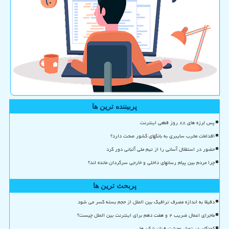
پربیننده ترین ها
پس لرزه های ۸۸ روز قطعی اینترنت
اقدامات مخرب سایبری به بانکهای کشور صحت دارد؟
حضور در استقلال آسانی را از تیم ملی آلبانی دور کرد
چرا مردم بین پیام رسانهای داخلی و خارجی سرگردان مانده اند؟
پربحث ترین ها
دقیقا به اندازه مصرف ترافیک بین الملل از حجم بسته کسر می شود
ماجرای اعمال ضریب ۲ و هفت دهم برای اینترنت بین الملل چیست؟
کودکان در تونل وحشت فیلترشکن ها