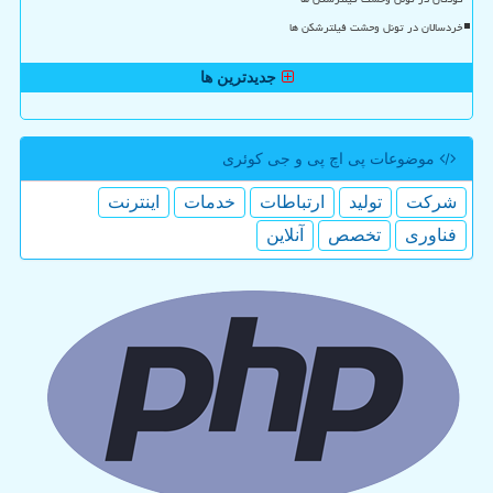
خردسالان در تونل وحشت فیلترشکن ها
جدیدترین ها
موضوعات پی اچ پی و جی كوئری
شركت
تولید
ارتباطات
خدمات
اینترنت
فناوری
تخصص
آنلاین