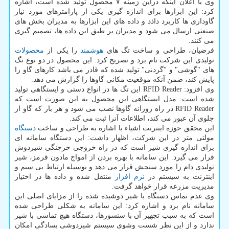
وی با اعلان اینکه دراین زمینه ۷ محصول تولید شده است، اشاره
کرد: این ابزارها برای اندازه گیری یکی از پارامترهای مورد نیاز
گاوداری ها کاربرد داذد و داده های این ابزارها به مدیران بخش های
صنعتی ارسال می شود و مدیران بر طبق این داده ها، تصمیم گیری
می کنند.
فرضیان، طراحی و ساخت تگ های
هوشمند
را یکی از
محصولات
تولیدی این شرکت نام برد و تصریح کرد: این محصول در دو نوع تگ
های "گوشی" و "گردنی" تولید شده که قادر می باشد کارهای گاو را
پایش کند، ضمن آنکه موقعیت مکانی گاوها را گزارش می دهد.
وی افزود: RFID Reader این تگ ها در انواع دستی و ایستگاهی تولید
شده است. مدل ایستگاهی این محصول به این صورت است که
RFID Reader در راه روزانه گاوها نصب می شود و هر بار که گاو از
جلوی آن عبور می کند، اطلاعات آنرا ثبت می کند.
این محقق حوزه اینترنت اشیاء با اشاره به طراحی و ساخت
دستگاه
مولتی متر در این شرکت، اظهار داشت: این دستگاه سامانه ای
برای اندازه گیری شیر است که در راه خروجی خرچنگی شیردوش
قرار می گیرد. این سامانه با بهره بردن از امواج مادون قرمز، شیر
تولیدی دام را مورد سنجش قرار می دهد و بوسیله ارتباط بی سیم و
اینترنت به سیستم در
نرم افزار
منتقل شده و داده ها در اختیار
مدیریت مزرعه قرار خواهد گرفت.
وی عدم تماس دستگاه با شیر دوشیده شده را از مزایای اصلی این
سامانه نام برد و اشاره کرد: این سامانه به شکلی طراحی شده
است که به سبب تجهیز آن با سنسورها، دستگاه هیچ تماسی با شیر
ندارد و از این نظر شست وشوی سیستم شیردوشی بسادگی امکان