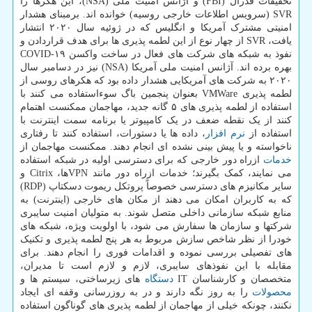
تحقیقات فدرال (FBI) و آژانس امنیت ملی (NSA)، این هکرها را
SVR (سرویس اطلاعات خارجی روسیه) خوانده اند. برمبنای هشدار
امنیتی مشترک آمریکا و انگلیس که در ژوئیه سال ۲۰۲۰ انتشار
یافت، SVR از چهار نوع از این لطمه پذیری ها برای هدف قراردادن و
نفوذ به شبکه های شرکت های فعال در ساخت واکسن COVID-۱۹
بهره برده اند. آژانس امنیت ملی آمریکا (NSA) نیز در دسامبر سال
۲۰۲۰ به شرکت های آمریکایی هشدار داده بود که هکرهای روسی از
لطمه پذیری VMWare بعنوان پنجمین باگ سوءاستفاده می کنند با
استفاده از لطمه پذیری های ۵ گانه جدید، مهاجمان ممکنست اهتمام
کنند از یک نقطه ضعف در یک کامپیوتر یا برنامه سمت اینترنت با
استفاده از
نرم افزار
، داده ها یا دستورات، استفاده کنند تا رفتاری
ناخواسته و یا پیش بینی نشده ای انجام دهند. ممکنست مهاجمان از
خدمات
ازراه دور خارجی که برای دسترسی اولیه در شبکه استفاده
می نمایند، کمک بگیرند؛ خدمات ازراه دور مانند VPNها، Citrix و
سایر مکانیزم های دسترسی خصوصاً پروتکل ریموت دسکتاپ (RDP)
که به کاربران امکان می دهند از مکان های خارجی (اینترنت) به
منابع شبکه سازمانی داخلی متصل شوند. به متولیان امنیت سایبری
شرکتها و سازمان ها سفارش می شود، با اولویت ویژه، شبکه های
خودرا از نظر شاخص سازش مربوط به هر پنج لطمه پذیری و تکنیک
های تفصیلی بررسی نموده و اقدامات فوری را انجام دهند. برای
مقابله با این نفوذهای سایبری، لازم و لازم است تا مدیران،
متخصصان و کارشناسان IT
دستگاه
های زیرساختی، سیستم ها و
محصولات
را به روز نگه دارند و در به روزرسانی وقفه ای ایجاد
نکنند، چونکه خیلی از مهاجمان از لطمه پذیری های گوناگون استفاده