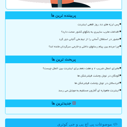
پربیننده ترین ها
پس لرزه های ۸۸ روز قطعی اینترنت
اقدامات مخرب سایبری به بانکهای کشور صحت دارد؟
حضور در استقلال آسانی را از تیم ملی آلبانی دور کرد
چرا مردم بین پیام رسانهای داخلی و خارجی سرگردان مانده اند؟
پربحث ترین ها
ماجرای اعمال ضریب ۲ و هفت دهم برای اینترنت بین الملل چیست؟
کودکان در تونل وحشت فیلترشکن ها
خردسالان در تونل وحشت فیلترشکن ها
اینترنت ماهواره ای آمازون مستقیم به موبایل می رسد
جدیدترین ها
موضوعات پی اچ پی و جی كوئری