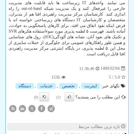
می نمایند. واحدهای IT زیرساخت ها باید قابلیت های مدیریت
خارجی را غیرفعال کنند و یک مدیریت شبکه out-of-band را راه
اندازی کنند. کارشناسان مرکز مدیریت راهبردی افتا هم از مدیران،
متخصصان و کارشناسان IT دستگاه های زیرساختی خواسته اند با
فرض اینکه نفوذ اتفاق می افتد، برای کارهای پاسخگویی به حوادث،
آماده باشند. فهرست ۵ لطمه پذیری مورد سوءاستفاده هکرهای SVR
و تکنیک های نفوذ آنان، نشانه های آلودگی(IOC)، رول های شناسایی
و همین طور راهکارهای عمومی برای جلوگیری از حملات سایبری از
محل این ۵ لطمه پذیری، در پایگاه اینترنتی مرکز مدیریت راهبردی
افتا قابل دریافت است.
1400/02/04
11:36:46
1536
5
/
5.0
تگهای خبر:
اینترنت
,
تخصص
,
خدمات
,
دستگاه
این مطلب را می پسندید؟
(0)
(1)
X
تازه ترین مطالب مرتبط