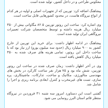
معکوس طراحی و در داخل کشور، تولید شده است.
پیشاهنگ اضافه کرد: توربین که از تجهیزات اصلی و اولیه در هر کدام
از انواع نیروگاه هاست، در محدود کشورهایی قابل ساخت است.
وی اشاره کرد: ساخت این روتور توربین ۸۲.۵ مگاواتی بیش از ۳۵۰
میلیارد ریال هزینه داشته و توسط متخصصان شرکت تعمیرات
نیروگاهی ایران تولید شده است.
پیشاهنگ در ادامه اظهار داشت: برای خرید این توربین از خارج
کشور به ۹۰۰ میلیارد ریال (حدود سه میلیون یورو) ارز نیاز بود که با
ساخت داخل این روتور، تمامی هزینه های صرف شده به ۳۵۰
میلیارد ریال کاهش یافته است.
وی در آخر اظهار داشت: زمان صرف شده در ساخت این روتور
توربین، شش ماه بود و ۷۵ هزار نفر ساعت کارکرد در بخش های
مهندسی متالورژی، مکانیک و ساخت، تدارکات، ماشینکاری، پره
سازی، تست های غیرمخرب و کنترل ابعادی برنامه ریزی و اجرا را
شامل شد.
گفتنی است این دستاورد امروز سه شنبه ۳۱ فروردین در نیروگاه
منتظر قائم استان البرز رونمایی می شود.