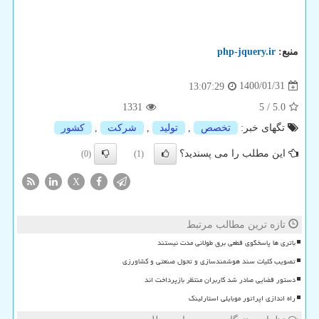
منبع:
php-jquery.ir
1400/01/31
13:07:29
1331
5
/
5.0
تگهای خبر:
تخصص
,
تولید
,
شركت
,
كشور
این مطلب را می پسندید؟
(0)
(1)
X
تازه ترین مطالب مرتبط
باتری ها پاسخگوی قطعی برق طولانی مدت نیستند
تصویب کلیات سند هوشمندسازی و تحول صنعتی و کشاورزی
دستور قضایی صادر شد کاربران منتظر بازپرداخت اند
راه اندازی اپراتور موبایلی استارلینک