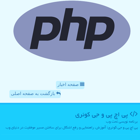
صفحه اخبار
بازگشت به صفحه اصلی
پی اچ پی و جی كوئری
برنامه نویسی تحت وب
پی اچ پی و جی کوئری؛ آموزش، راهنمایی و رفع اشکال برای ساختن مسیر موفقیت در دنیای وب