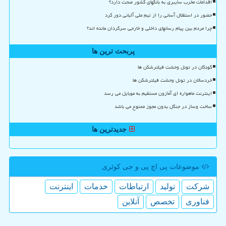
اقدامات مخرب سایبری به بانکهای کشور صحت دارد؟
حضور در استقلال آسانی را از تیم ملی آلبانی دور کرد
چرا مردم بین پیام رسانهای داخلی و خارجی سرگردان مانده اند؟
پربحث ترین ها
کودکان در تونل وحشت فیلترشکن ها
خردسالان در تونل وحشت فیلترشکن ها
اینترنت ماهواره ای آمازون مستقیم به موبایل می رسد
ساخت وساز در جنگل بدون مجوز ممنوع می باشد
جدیدترین ها
موضوعات پی اچ پی و جی كوئری
شركت
تولید
ارتباطات
خدمات
اینترنت
فناوری
تخصص
آنلاین