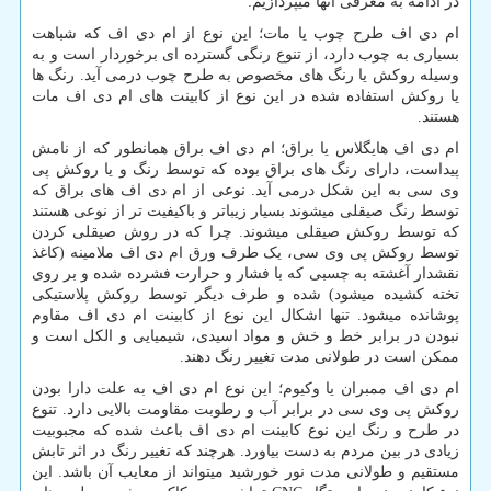
در ادامه به معرفی آنها میپردازیم:
ام دی اف طرح چوب یا مات؛ این نوع از ام دی اف که شباهت
بسیاری به چوب دارد، از تنوع رنگی گسترده ­ای برخوردار است و به
وسیله روکش یا رنگ­ های مخصوص به طرح چوب درمی­ آید. رنگ ­ها
یا روکش استفاده شده در این نوع از کابینت ­های ام دی اف مات
هستند.
ام دی اف هایگلاس یا براق؛ ام دی اف براق همانطور که از نامش
پیداست، دارای رنگ ­های براق بوده که توسط رنگ و یا روکش پی
وی سی به این شکل درمی­ آید. نوعی از ام دی اف های براق که
توسط رنگ صیقلی می­شوند بسیار زیباتر و باکیفیت ­تر از نوعی هستند
که توسط روکش صیقلی می­شوند. چرا که در روش صیقلی کردن
توسط روکش پی وی سی، یک طرف ورق ام دی اف ملامینه (کاغذ
نقش­دار آغشته به چسبی که با فشار و حرارت فشرده شده و بر روی
تخته کشیده می­شود) شده و طرف دیگر توسط روکش پلاستیکی
پوشانده می­شود. تنها اشکال این نوع از کابینت ام دی اف مقاوم
نبودن در برابر خط و خش و مواد اسیدی، شیمیایی و الکل است و
ممکن است در طولانی مدت تغییر رنگ دهند.
ام دی اف ممبران یا وکیوم؛ این نوع ام دی اف به علت دارا بودن
روکش پی وی سی در برابر آب و رطوبت مقاومت بالایی دارد. تنوع
در طرح و رنگ این نوع کابینت ام دی اف باعث شده که مجبوبیت
زیادی در بین مردم به دست بیاورد. هرچند که تغییر رنگ در اثر تابش
مستقیم و طولانی مدت نور خورشید می­تواند از معایب آن باشد. این