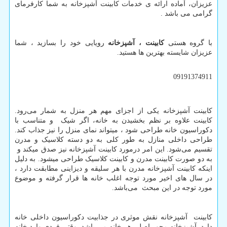
عزیزان، آماده ارائه ی خدمات کابینت آشپزخانه به شما کارفرمای
گرامی می باشد .
با گروه هستی
کابینت ، آشپزخانه
رویایی خود را بسازید ، شما
عزیزان شایسته بهترین ها هستید.
09191374911
کابینت آشپزخانه یکی از اجزای مهم هر منزل به شمار می‌رود.
کابینت علاوه بر نظم بخشیدن به خانه، اگر شیک و متناسب با
دکوراسیون خانه طراحی شود ، میتواند نمای منزل را نیز جذاب‌ کند.
طراحی داخلی منازل به طور کلی به دو دسته کلاسیک و مدرن
تقسیم می‌شود. این امر درمورد کابینت آشپزخانه نیز صدق میکند و
به دو صورت کابینت مدرن و کابینت کلاسیک طراحی میشود. به دلیل
اینکه کابینت آشپزخانه مدرن با هر سلیقه و دیزاینی مطابقت دارد ،
در سال های اخیر مورد توجه اغلب خانه ها قرار گرفته و موضوع
مورد توجه در این مبحث می‌باشد.
کابینت آشپزخانه نقش موثری در جذابیت دکوراسیون داخلی خانه
دارد. آشپزخانه محور اصلی هر خانه می باشد. وقتی فردی وارد خانه