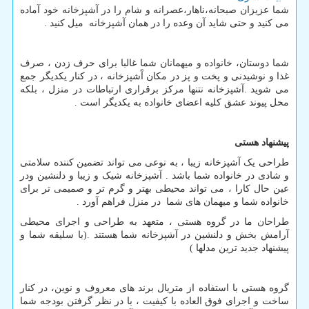
شما عزیزان صبحانه،ناهار،عصرانه و شام را در آشپزخانه خود آماده
می کنید و حتی شاید آن وعده را در همان آشپزخانه میل کنید .
شما دوستان، خانواده و میهمانان شما غالبا برای حرف زدن ، صرف
غذا و نوشیدنی و پخت و پز در مکان آَشپزخانه ، در کنار یکدیگر جمع
می شوید .آشپزخانه نتنها مرکز برقراری ارتباطات در منزل ، بلکه
محل پیوند عشق کلیه اعضای خانواده به یکدیگر است .
پیشنهاد هستی
طراحی یک آشپزخانه زیبا ، به نوعی می تواند تضمین کننده سلامتی
و شادی در خانواده شما باشد . آشپزخانه شیک و زیبا و دلنشین ودر
عین حال کارا ، می تواند محیطی بهتر و گرم تر و صمیمی تر برای
خانواده شما و میهمان های شما در منزل فراهم آورد .
طراحان ما در گروه هستی ، متعهد به طراحی و اجرای محیطی
آرامش بخش و دلنشین در آشپزخانه شما هستند .(با سلیقه شما و
پیشنهاد جدید ترین مدلها )
گروه هستی با استفاده از متریال برند های معروف و نوین، در کنار
ساخت و اجرای فوق العاده با کیفیت ، با در نظر گرفتن بودجه شما