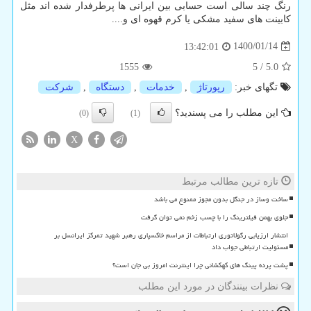
رنگ چند سالی است حسابی بین ایرانی ها پرطرفدار شده اند مثل
کابینت های سفید مشکی یا کرم قهوه ای و....
1400/01/14
13:42:01
1555
5
/
5.0
تگهای خبر:
رپورتاژ
,
خدمات
,
دستگاه
,
شركت
این مطلب را می پسندید؟
(0)
(1)
X
تازه ترین مطالب مرتبط
ساخت وساز در جنگل بدون مجوز ممنوع می باشد
جلوی بهمن فیلترینگ را با چسب زخم نمی توان گرفت
انتشار ارزیابی رگولاتوری ارتباطات از مراسم خاکسپاری رهبر شهید تمرکز ایرانسل بر
مسئولیت ارتباطی جواب داد
پشت پرده پینگ های کهکشانی چرا اینترنت امروز بی جان است؟
نظرات بینندگان در مورد این مطلب