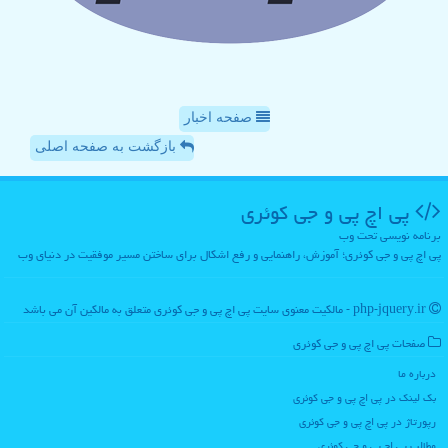
صفحه اخبار
بازگشت به صفحه اصلی
پی اچ پی و جی كوئری
برنامه نویسی تحت وب
پی اچ پی و جی کوئری؛ آموزش، راهنمایی و رفع اشکال برای ساختن مسیر موفقیت در دنیای وب
php-jquery.ir - مالکیت معنوی سایت پی اچ پی و جی كوئری متعلق به مالکین آن می باشد
صفحات پی اچ پی و جی كوئری
درباره ما
بک لینک در پی اچ پی و جی كوئری
رپورتاژ در پی اچ پی و جی كوئری
مطالب پی اچ پی و جی كوئری