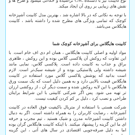
نوع کابینت نیز با دستگاه
CNC
تراشیده و حکاکی می­شود و طرح­ ها و
نقش ­های زیبایی بر روی آن ایجاد می­کند.
با توجه به نکاتی که در بالا اشاره شد ، بهترین مدل کابینت آشپزخانه
کوچک که تمامی ویژگی های مطرح شده را داشته باشد ، کابینت
هایگلاس می‌باشد.
کابینت هایگلاس برای آشپزخانه کوچک
شما
مواد اولیه و اصلی کابینت هایگلاس ، همان ام دی اف خام است. با
این تفاوت که روکش آن پلاکسی گلاس بوده و این روکش ، ظاهری
براق و جذاب به کابینت داده است. پلاکسی گلاس، نمایی مانند
شیشه داشته ولی پلاستیکی بوده و از شیشه سبک
تر است. لازم
است بدانید که پوشش پلاکسی گلاس مورد استفاده در کابینت
هایگلاس قیمت بالایی دارد و به همین دلیل است که یک سمت ورق
هایگلاس با این لایه روکش شده و سمت دیگر آن ، از روکشی ارزان
تر تهیه می شود. پس اگر شرکتی کابینتی با این شرایط برایتان
طراحی و نصب کرد ، دلیل بر کم کردن کیفیت نیست.
شرکت هستی با استفاده از متریال باکیفیت فوق العاده در کابینت
آشپزخانه ، رضایت کاربران را به همراه داشته است. اگر به دنبال
داشتن کابینت آشپزخانه مدرن و شیک هستید ، تیم مجرب و حرفه
ای ما این گزینه را پیشنهاد میکنند. با اینکه کابینت هایگلاس گران بوده
اما به دلیل صرفه‌جویی اقتصادی در سال های آتی ، این گزینه