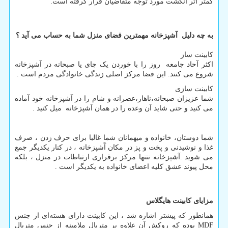
کمتر اثر انگشت مورد توجه متقاضیان قرار گرفته است.
به چه دلیل آشپزخانه مهمترین فضای منزل شما به حساب می آید ؟
کابینت ساز
اکثر آحاد جامعه روز را با خوردن یک چای یا صبحانه در آشپزخانه
شروع می کنند. این فضا مرکز اصلی زندگی خانوادگی مردم است .
کابینت سازی
شما عزیزان صبحانه،ناهار،عصرانه و شام را در آشپزخانه خود آماده
می کنید و حتی شاید آن وعده را در همان آشپزخانه میل کنید .
شما دوستان، خانواده و میهمانان شما غالبا برای حرف زدن ، صرف
غذا و نوشیدنی و پخت و پز در مکان آَشپزخانه ، در کنار یکدیگر جمع
می شوید .آشپزخانه نتنها مرکز برقراری ارتباطات در منزل ، بلکه
محل پیوند عشق کلیه اعضای خانواده به یکدیگر است .
مزایای کابینت هایگلاس
همانطور که پیشتر اشاره شد ، این کابینت دارای هسته‌ای از جنس
MDF
بوده که روکش آن علاوه بر متریال ملامینه از جنس متریال