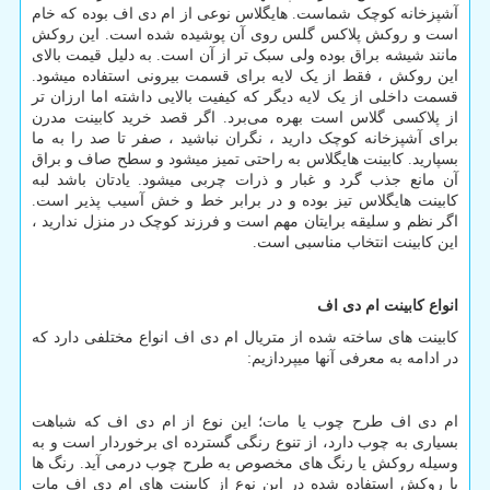
آشپزخانه کوچک شماست. هایگلاس نوعی از ام دی اف بوده که خام
است و روکش پلاکس گلس روی آن پوشیده شده است. این روکش
مانند شیشه براق بوده ولی سبک تر از آن است. به دلیل قیمت بالای
این روکش ، فقط از یک لایه برای قسمت بیرونی استفاده میشود.
قسمت داخلی از یک لایه دیگر که کیفیت بالایی داشته اما ارزان تر
از پلاکسی گلاس است بهره می‌برد. اگر قصد خرید کابینت مدرن
برای آشپزخانه کوچک دارید ، نگران نباشید ، صفر تا صد را به ما
بسپارید. کابینت هایگلاس به راحتی تمیز میشود و سطح صاف و براق
آن مانع جذب گرد و غبار و ذرات چربی میشود. یادتان باشد لبه
کابینت هایگلاس تیز بوده و در برابر خط و خش آسیب پذیر است.
اگر نظم و سلیقه برایتان مهم است و فرزند کوچک در منزل ندارید ،
این کابینت انتخاب مناسبی است.
انواع کابینت ام دی اف
کابینت های ساخته شده از متریال ام دی اف انواع مختلفی دارد که
در ادامه به معرفی آنها میپردازیم:
ام دی اف طرح چوب یا مات؛ این نوع از ام دی اف که شباهت
بسیاری به چوب دارد، از تنوع رنگی گسترده ­ای برخوردار است و به
وسیله روکش یا رنگ­ های مخصوص به طرح چوب درمی­ آید. رنگ ­ها
یا روکش استفاده شده در این نوع از کابینت ­های ام دی اف مات