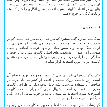
ای می شود در نگاه اول توجه اش به آشپزخانه معطوف می شود ،
بنابراین در انتخاب کابینت آشپزخانه خود سهل ‌انگاری را کنار گذاشته
و دقت کافی به خرج بدهید.
کابینت مدرن
به کابینتی مدرن گفته میشود که طراحی آن به طراحی سنتی کم تر
شباهت دارد و بیشتر مطابق با مد روز می باشد. این طراحی در
اوایل جنگ جهانی و با سطح صاف و بدون تزئینات اضافی و شکل
هندسی آغاز شد. از مشخصه
های اصلی کابینت مدرن به براقیت و
سادگی در طراحی درب و چارچوب می
توان اشاره کرد و به عنوان
کابینت ایرانی مورد استفاده قرار میگیرد.
یکی دیگر از ویژگی‌های این مدل کابینت، جمع و جور بودن و سایز آن
است. این کابینت بزرگ نیست و اغلب از کشو به جای درب در
ساخت آن استفاده می‌شود. نکته قابل توجه دیگر در طراحی کابینت
مدرن ، جنس آن است. متریال هایی که برای ساخت کابینت
آشپزخانه مدرن استفاده می‌شود ، علاوه بر چوب شامل ام دی اف ،
هایگلاس ، شیشه ، فلز و لمینت است.
گزارشات نشان میدهند که تقاضا و محبوبیت کابینت مدرن روز به