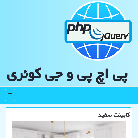
پی اچ پی و جی كوئری
منو
كابینت سفید