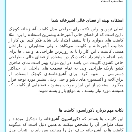
مناسب است.
استفاده بهینه از فضای خالی آشپزخانه
شما
اصلی ترین و اولین نکته برای طراحی مدل کابینت آشپزخانه کوچک
، این است که از فضای خالی آشپزخانه بیشترین استفاده را برد. مثلا
کابینت های دیواری را تا سقف امتداد داد. شاید فکر کنید این کار از
جذابیت آشپزخانه و کابینت می‌کاهد ، ولی مشاوران و طراحان
هستی کابینت ، این کار را با به روزترین طراحی‌ ها و مدل ‌ها برای
شما انجام خواهند داد. نکته دیگر در استفاده از فضای خالی ، طراحی
خاص کشوی کابینت می ‌باشد. در این موارد بهتر است نمای ظاهری
کشو باریک طراحی ولی به تمام قسمت های داخلی آن حداکثر
دسترسی را تعبیه کرد. برای آشپزخانه‌های کوچک استفاده از
یراق‌آلات و اکسسوری‌های تاشو و حتی ریلی بیشتر مورد توجه قرار
میگیرد. استفاده از این ابزار موجب میشود ، فضاهایی از کابینت که
همیشه مورد نیاز نیستند ، به موقع باز و بسته شوند.
نکات مهم درباره دکوراسیون کابینت ها
این کابینت ها هستند که
دکوراسیون آشپزخانه
را تشکیل میدهند و
سبک طراحی آن را مشخص میکنند به همین دلیل است که میگویند
کابینت ها در آشپرخانه حرف اول را میزنند، پس باید در انتخاب مدل