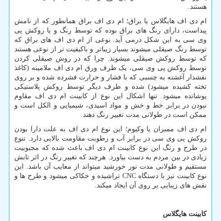
هستند.
ام دی اف هایگلاس یا براق؛ ام دی اف براق همانطور که از نامش
پیداست، دارای رنگ ­های براق بوده که توسط رنگ و یا روکش پی
وی سی به این شکل درمی­ آید. نوعی از ام دی اف های براق که
توسط رنگ صیقلی می­شوند بسیار زیباتر و باکیفیت ­تر از نوعی هستند
که توسط روکش صیقلی می­شوند. چرا که در روش صیقلی کردن
توسط روکش پی وی سی، یک طرف ورق ام دی اف ملامینه (کاغذ
نقش­دار آغشته به چسبی که با فشار و حرارت فشرده شده و بر روی
تخته کشیده می­شود) شده و طرف دیگر توسط روکش پلاستیکی
پوشانده می­شود. تنها اشکال این نوع از کابینت ام دی اف مقاوم
نبودن در برابر خط و خش و مواد اسیدی، شیمیایی و الکل است و
ممکن است در طولانی مدت تغییر رنگ دهند.
ام دی اف ممبران یا وکیوم؛ این نوع ام دی اف به علت دارا بودن
روکش پی وی سی در برابر آب و رطوبت مقاومت بالایی دارد. تنوع
در طرح و رنگ این نوع کابینت ام دی اف باعث شده که مجبوبیت
زیادی در بین مردم به دست بیاورد. هرچند که تغییر رنگ در اثر تابش
مستقیم و طولانی مدت نور خورشید می­تواند از معایب آن باشد. این
نوع کابینت نیز با دستگاه
CNC
تراشیده و حکاکی می­شود و طرح­ ها و
نقش ­های زیبایی بر روی آن ایجاد می­کند.
کابینت هایگلاس