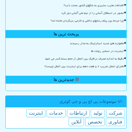
اقدامات مخرب سایبری به بانکهای کشور صحت دارد؟
حضور در استقلال آسانی را از تیم ملی آلبانی دور کرد
چرا مردم بین پیام رسانهای داخلی و خارجی سرگردان مانده اند؟
پربحث ترین ها
ماهواره های جدید استارلینک به مدار رسیدند
اینترنت در تسخیر روبات ها
دقیقا به اندازه مصرف ترافیک بین الملل از حجم بسته کسر می شود
ماجرای اعمال ضریب ۲ و هفت دهم برای اینترنت بین الملل چیست؟
جدیدترین ها
موضوعات پی اچ پی و جی كوئری
شركت
تولید
ارتباطات
خدمات
اینترنت
فناوری
تخصص
آنلاین