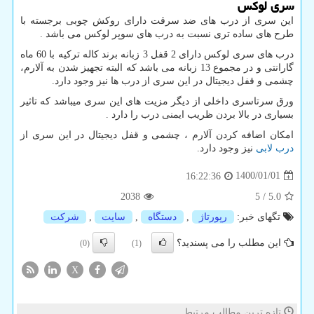
سری لوکس
این سری از درب های ضد سرقت دارای روکش چوبی برجسته با
طرح های ساده تری نسبت به درب های سوپر لوکس می باشد .
درب های سری لوکس دارای 2 قفل 3 زبانه برند کاله ترکیه با 60 ماه
گارانتی و در مجموع 13 زبانه می باشد که البته تجهیز شدن به آلارم،
چشمی و قفل دیجیتال در این سری از درب ها نیز وجود دارد.
ورق سرتاسری داخلی از دیگر مزیت های این سری میباشد که تاثیر
بسیاری در بالا بردن ظریب ایمنی درب را دارد .
امکان اضافه کردن آلارم ، چشمی و قفل دیجیتال در این سری از
درب لابی
نیز وجود دارد.
1400/01/01
16:22:36
2038
5
/
5.0
تگهای خبر:
رپورتاژ
,
دستگاه
,
سایت
,
شركت
این مطلب را می پسندید؟
(0)
(1)
X
تازه ترین مطالب مرتبط