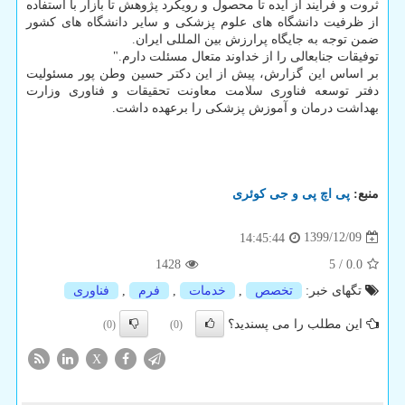
ثروت و فرآیند از ایده تا محصول و رویکرد پژوهش تا بازار با استفاده
از ظرفیت دانشگاه های علوم پزشکی و سایر دانشگاه های کشور
ضمن توجه به جایگاه پرارزش بین المللی ایران.
توفیقات جنابعالی را از خداوند متعال مسئلت دارم."
بر اساس این گزارش، پیش از این دکتر حسین وطن پور مسئولیت
دفتر توسعه فناوری سلامت معاونت تحقیقات و فناوری وزارت
بهداشت درمان و آموزش پزشکی را برعهده داشت.
منبع:
پی اچ پی و جی كوئری
1399/12/09
14:45:44
1428
5
/
0.0
تگهای خبر:
تخصص
,
خدمات
,
فرم
,
فناوری
این مطلب را می پسندید؟
(0)
(0)
X