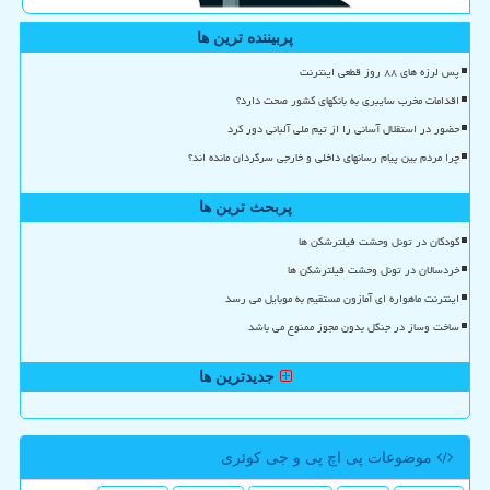
پربیننده ترین ها
پس لرزه های ۸۸ روز قطعی اینترنت
اقدامات مخرب سایبری به بانکهای کشور صحت دارد؟
حضور در استقلال آسانی را از تیم ملی آلبانی دور کرد
چرا مردم بین پیام رسانهای داخلی و خارجی سرگردان مانده اند؟
پربحث ترین ها
کودکان در تونل وحشت فیلترشکن ها
خردسالان در تونل وحشت فیلترشکن ها
اینترنت ماهواره ای آمازون مستقیم به موبایل می رسد
ساخت وساز در جنگل بدون مجوز ممنوع می باشد
جدیدترین ها
موضوعات پی اچ پی و جی كوئری