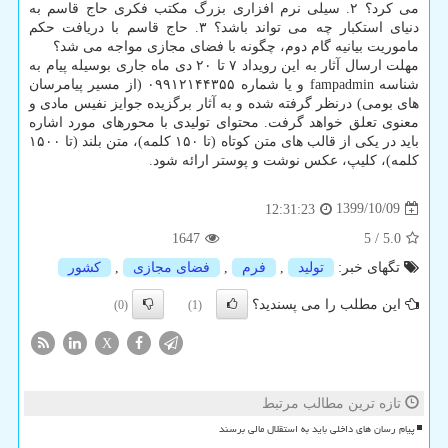
می کرد؟ ۲. سیلی نرم افزاری بزرگ مکتب فکری حاج قاسم به
دنیای استکبار چه می تواند باشد؟ ۳. حاج قاسم با دریافت حکم
ماموریت بیانیه گام دوم، چگونه با فضای مجازی مواجه می شد؟
مهلت ارسال آثار به این رویداد ۷ تا ۲۰ دی ماه جاری بوسیله پیام به
شناسه fampadmin و یا شماره ۰۹۹۱۲۱۴۴۳۵۵ (از مسیر پیامرسان
های بومی) درنظر گرفته شده و به آثار برگزیده جوایز نفیس مادی و
معنوی تعلق خواهد گرفت. محتوای تولیدی با محورهای مورد اشاره
باید در یکی از قالب های متن کوتاه (تا ۱۵۰ کلمه)، متن بلند (تا ۱۵۰۰
کلمه)، کلیپ، عکس نوشت و پوستر ارائه شود.
1399/10/09
12:31:23
1647
5
/
5.0
تگهای خبر:
تولید
,
فرم
,
فضای مجازی
,
كشور
این مطلب را می پسندید؟
(0)
(1)
X
تازه ترین مطالب مرتبط
پیام رسان های داخلی باید به استقلال مالی برسند