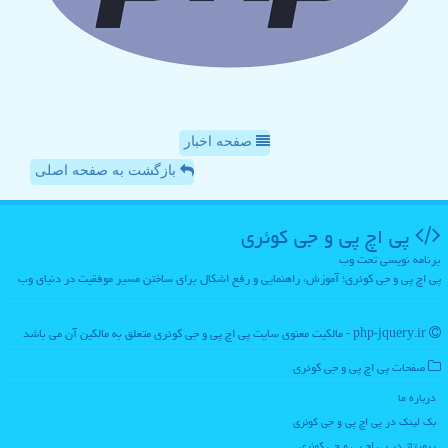
صفحه اخبار
بازگشت به صفحه اصلی
پی اچ پی و جی كوئری
برنامه نویسی تحت وب
پی اچ پی و جی کوئری؛ آموزش، راهنمایی و رفع اشکال برای ساختن مسیر موفقیت در دنیای وب
php-jquery.ir - مالکیت معنوی سایت پی اچ پی و جی كوئری متعلق به مالکین آن می باشد
صفحات پی اچ پی و جی كوئری
درباره ما
بک لینک در پی اچ پی و جی كوئری
رپورتاژ در پی اچ پی و جی كوئری