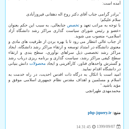
آمده است:
"برادر گرامی جناب آقای دکتر روح اله دهقانی فیروزآبادی
سلام علیکم؛
با توجه به مراتب تعهد و
تخصص
جنابعالی، به سبب این حکم بعنوان
«عضو و رئیس شورای سیاست گذاری مراکز رشد دانشگاه آزاد
اسلامی» منصوب می شوید.
از جناب عالی انتظار می رود تا با بهره بردن از ظرفیت های مادی و
معنوی دانشگاه در امتداد توسعه و ارتقاء مراکز رشد دانشگاه، ایجاد
مراکز رشد تخصصی ذیل سراهای نوآوری، سطح بندی و ارتقاء
سطح کیفی مراکز رشد، سیاست گذاری و برنامه ریزی درباب رشد
و گسترش واحدهای فناور، کارآفرینی و ایجاد
محصولات
دانش بنیانی
در دانشگاه اقدام نمایید.
امید است با اتکال به درگاه ذات اقدس احدیت، در راه خدمت به
اسلام و مسلمین و اهداف مقدس نظام جمهوری اسلامی موفق و
مؤید باشید."
محمدمهدی طهرانچی
منبع:
php-jquery.ir
1399/09/07
14:31:45