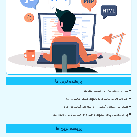
پربیننده ترین ها
پس لرزه های ۸۸ روز قطعی اینترنت
اقدامات مخرب سایبری به بانکهای کشور صحت دارد؟
حضور در استقلال آسانی را از تیم ملی آلبانی دور کرد
چرا مردم بین پیام رسانهای داخلی و خارجی سرگردان مانده اند؟
پربحث ترین ها