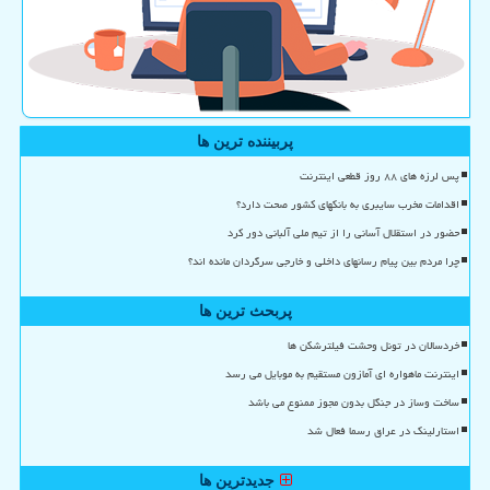
پربیننده ترین ها
پس لرزه های ۸۸ روز قطعی اینترنت
اقدامات مخرب سایبری به بانکهای کشور صحت دارد؟
حضور در استقلال آسانی را از تیم ملی آلبانی دور کرد
چرا مردم بین پیام رسانهای داخلی و خارجی سرگردان مانده اند؟
پربحث ترین ها
خردسالان در تونل وحشت فیلترشکن ها
اینترنت ماهواره ای آمازون مستقیم به موبایل می رسد
ساخت وساز در جنگل بدون مجوز ممنوع می باشد
استارلینک در عراق رسما فعال شد
جدیدترین ها