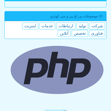
موضوعات پی اچ پی و جی كوئری
شركت
تولید
ارتباطات
خدمات
اینترنت
فناوری
تخصص
آنلاین