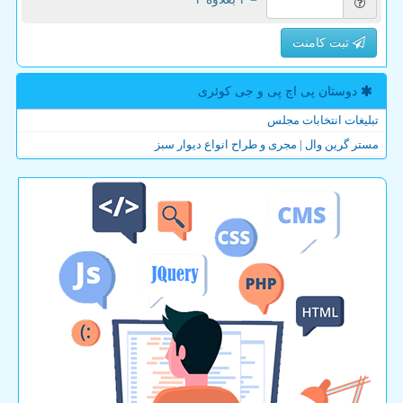
ثبت کامنت
دوستان پی اچ پی و جی كوئری
تبلیغات انتخابات مجلس
مستر گرین وال | مجری و طراح انواع دیوار سبز