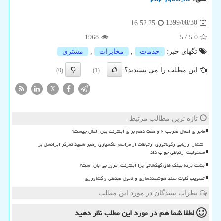
1399/08/30
16:52:25
1968
5
/
5.0
تگهای خبر:
خدمات
,
مخابرات
,
مشتری
این مطلب را می پسندید؟
(0)
(1)
X
تازه ترین مطالب مرتبط
ماجرای اعمال ضریب ۲ و هفت دهم برای اینترنت بین الملل چیست؟
انتشار ارزیابی رگولاتوری ارتباطات از مراسم خاکسپاری رهبر شهید تمرکز ایرانسل بر
مسئولیت ارتباطی جواب داد
پشت پرده پینگ های کهکشانی چرا اینترنت امروز بی جان است؟
تصویب کلیات سند هوشمندسازی و تحول صنعتی و کشاورزی
نظرات بینندگان در مورد این مطلب
لطفا شما هم
در مورد این مطلب
نظر دهید