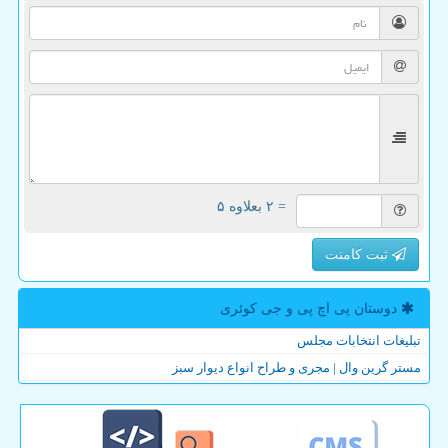
= ۲ بعلاوه ۵
ثبت کامنت
دوستان پی اچ پی و جی كوئری
تبلیغات انتخابات مجلس
مستر گرین وال | مجری و طراح انواع دیوار سبز