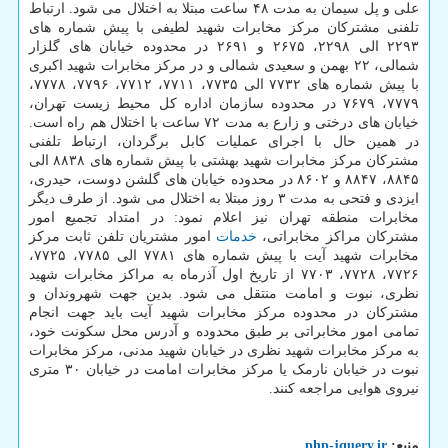
علی و پل سیمان به مدت ۴۸ ساعت مبتلا به اختلال می شود. ارتباط
تلفنی مشترکان مرکز مخابرات شهید لطیفی با پیش شماره های
۲۲۹۳ الی ۲۲۹۸، ۲۶۷۵ و ۲۶۹۱ در محدوده خیابان های گلزار
شمالی، ۲۲ بهمن و سعیدی شمالی و در مرکز مخابرات شهید اکبری
با پیش شماره های ۷۷۳۲ الی ۷۷۳۵، ۷۷۱۱، ۷۷۱۲، ۷۷۹۶، ۷۷۷۸،
۷۷۷۹، ۷۶۷۹ در محدوده سازمان اداره کل محیط زیست تهران،
خیابان های درختی و زارع به مدت ۷۲ ساعت با اختلال هم راه است.
در همین حال با اجرای عملیات کابل برگردان، ارتباط تلفنی
مشترکان مرکز مخابرات شهید بهشتی با پیش شماره های ۸۸۳۸ الی
۸۸۴۵، ۸۸۴۷ و ۸۶۰۲ در محدوده خیابان های گلشن دوست، حیدری،
ایزدی و فتحی به مدت ۳ روز مبتلا به اختلال می شود. از طرف دیگر
مخابرات منطقه تهران نیز اعلام نمود: در امتداد تجمیع امور
مشترکان مراکز مخابراتی،
خدمات
امور مشتریان تلفن ثابت مرکز
مخابرات شهید آیت با پیش شماره های ۷۷۸۱ الی ۷۷۸۵، ۷۷۲۵،
۷۷۲۶، ۷۷۲۸، ۷۷۰۳ از تاریخ اول آذرماه به مراکز مخابرات شهید
نظری، نبوت و امامت منتقل می شود. بدین جهت شهروندان و
مشترکان در محدوده مرکز مخابرات شهید آیت باید جهت انجام
تمامی امور مخابراتی بر طبق محدوده و آدرس محل سکونت خود،
به مرکز مخابرات شهید نظری در خیابان شهید مدنی، مرکز مخابرات
نبوت در خیابان نارمک یا مرکز مخابرات امامت در خیابان ۳۰ متری
نیروی هوایی مراجعه کنند.
منبع:
php-jquery.ir