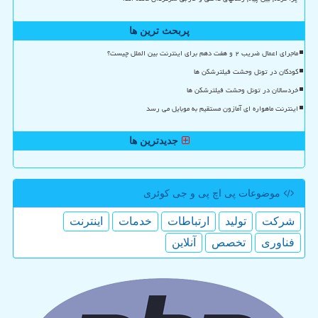
پربحث ترین ها
ماجرای اعمال ضریب ۲ و هفت دهم برای اینترنت بین الملل چیست؟
کودکان در تونل وحشت فیلترشکن ها
خردسالان در تونل وحشت فیلترشکن ها
اینترنت ماهواره ای آمازون مستقیم به موبایل می رسد
جدیدترین ها
موضوعات پی اچ پی و جی كوئری
شركت
تولید
ارتباطات
خدمات
اینترنت
فناوری
تخصص
آنلاین