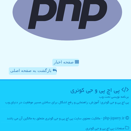
صفحه اخبار
بازگشت به صفحه اصلی
پی اچ پی و جی كوئری
برنامه نویسی تحت وب
پی اچ پی و جی کوئری؛ آموزش، راهنمایی و رفع اشکال برای ساختن مسیر موفقیت در دنیای وب
php-jquery.ir - مالکیت معنوی سایت پی اچ پی و جی كوئری متعلق به مالکین آن می باشد
صفحات پی اچ پی و جی كوئری