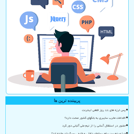
پربیننده ترین ها
پس لرزه های ۸۸ روز قطعی اینترنت
اقدامات مخرب سایبری به بانکهای کشور صحت دارد؟
حضور در استقلال آسانی را از تیم ملی آلبانی دور کرد
چرا مردم بین پیام رسانهای داخلی و خارجی سرگردان مانده اند؟