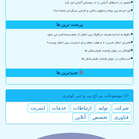
حضور در استقلال آسانی را از تیم ملی آلبانی دور کرد
چرا مردم بین پیام رسانهای داخلی و خارجی سرگردان مانده اند؟
پربحث ترین ها
دقیقا به اندازه مصرف ترافیک بین الملل از حجم بسته کسر می شود
ماجرای اعمال ضریب ۲ و هفت دهم برای اینترنت بین الملل چیست؟
کودکان در تونل وحشت فیلترشکن ها
خردسالان در تونل وحشت فیلترشکن ها
جدیدترین ها
موضوعات پی اچ پی و جی كوئری
شركت
تولید
ارتباطات
خدمات
اینترنت
فناوری
تخصص
آنلاین