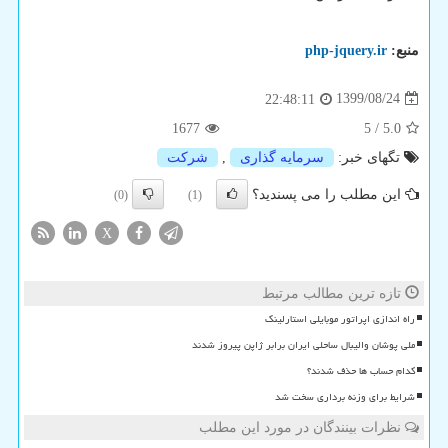
منبع:
php-jquery.ir
1399/08/24
22:48:11
1677
5
/
5.0
تگهای خبر:
سرمایه گذاری
,
شركت
این مطلب را می پسندید؟
(0)
(1)
X
تازه ترین مطالب مرتبط
راه اندازی اپراتور موبایلی استارلینک
ملی پوشان والیبال ساحلی ایران برابر ژاپن پیروز شدند
کدام حساب ها حذف شدند؟
شرایط برای وزنه برداری سخت شد
نظرات بینندگان در مورد این مطلب