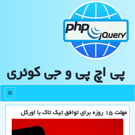
پی اچ پی و جی كوئری
منو
مهلت ۱۵ روزه برای توافق تیك تاك با اوركل