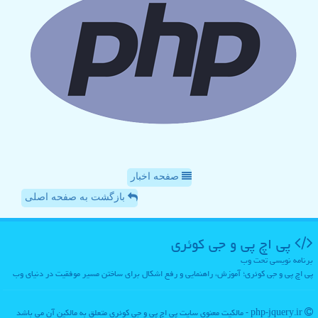
صفحه اخبار
بازگشت به صفحه اصلی
پی اچ پی و جی كوئری
برنامه نویسی تحت وب
پی اچ پی و جی کوئری؛ آموزش، راهنمایی و رفع اشکال برای ساختن مسیر موفقیت در دنیای وب
php-jquery.ir - مالکیت معنوی سایت پی اچ پی و جی كوئری متعلق به مالکین آن می باشد