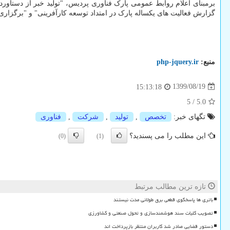
برمبنای اعلام روابط عمومی پارک فناوری پردیس، "تولید خبر از دستاورد
گزارش فعالیت­ های یکساله پارک در امتداد توسعه کارآفرینی" و "برگزاری
منبع:
php-jquery.ir
1399/08/19
15:13:18
5
/
5.0
تگهای خبر:
تخصص
,
تولید
,
شركت
,
فناوری
این مطلب را می پسندید؟
(0)
(1)
تازه ترین مطالب مرتبط
باتری ها پاسخگوی قطعی برق طولانی مدت نیستند
تصویب کلیات سند هوشمندسازی و تحول صنعتی و کشاورزی
دستور قضایی صادر شد کاربران منتظر بازپرداخت اند