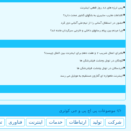
پس لرزه های ۸۸ روز قطعی اینترنت
اقدامات مخرب سایبری به بانکهای کشور صحت دارد؟
حضور در استقلال آسانی را از تیم ملی آلبانی دور کرد
چرا مردم بین پیام رسانهای داخلی و خارجی سرگردان مانده اند؟
ماجرای اعمال ضریب ۲ و هفت دهم برای اینترنت بین الملل چیست؟
کودکان در تونل وحشت فیلترشکن ها
خردسالان در تونل وحشت فیلترشکن ها
اینترنت ماهواره ای آمازون مستقیم به موبایل می رسد
موضوعات پی اچ پی و جی كوئری
شركت
تولید
ارتباطات
خدمات
اینترنت
فناوری
ت