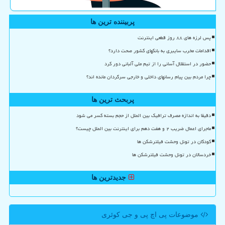
پربیننده ترین ها
پس لرزه های ۸۸ روز قطعی اینترنت
اقدامات مخرب سایبری به بانکهای کشور صحت دارد؟
حضور در استقلال آسانی را از تیم ملی آلبانی دور کرد
چرا مردم بین پیام رسانهای داخلی و خارجی سرگردان مانده اند؟
پربحث ترین ها
دقیقا به اندازه مصرف ترافیک بین الملل از حجم بسته کسر می شود
ماجرای اعمال ضریب ۲ و هفت دهم برای اینترنت بین الملل چیست؟
کودکان در تونل وحشت فیلترشکن ها
خردسالان در تونل وحشت فیلترشکن ها
جدیدترین ها
موضوعات پی اچ پی و جی كوئری