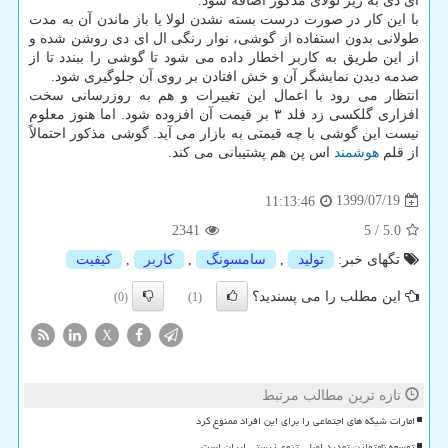
ای دی به زیر لولای مذکور اضافه شود.
با این کار در صورت درست بسته نشدن لولا یا باز ماندن آن به مدت
طولانی بدون استفاده از گوشی، نوار رنگی ال ای دی روشن شده و
از این طریق به کاربر اخطار داده می شود تا گوشی را ببندد تا از
صدمه دیدن نمایشگر آن و خش افتادن بر روی آن جلوگیری شود.
انتظار می رود با اعمال این تغییرات و هم به روزرسانی سخت
افزاری گلکسی زد فلد ۳ بر قیمت آن افزوده شود. اما هنوز معلوم
نیست این گوشی با چه قیمتی به بازار می آید. گوشی مذکور احتمالاً
از قلم
هوشمند
اس پن هم پشتیبانی می کند.
1399/07/19
11:13:46
2341
5
/
5.0
تگهای خبر:
تولید
,
سامسونگ
,
كاربر
,
كیفیت
این مطلب را می پسندید؟
(0)
(1)
X
تازه ترین مطالب مرتبط
امارات شبکه های اجتماعی را برای این افراد ممنوع کرد
توسعه نامتوازن تهدید اصلی تنوع زیستی ایران است