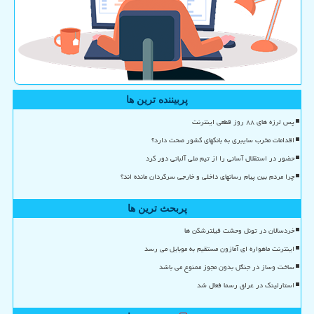
پربیننده ترین ها
پس لرزه های ۸۸ روز قطعی اینترنت
اقدامات مخرب سایبری به بانکهای کشور صحت دارد؟
حضور در استقلال آسانی را از تیم ملی آلبانی دور کرد
چرا مردم بین پیام رسانهای داخلی و خارجی سرگردان مانده اند؟
پربحث ترین ها
خردسالان در تونل وحشت فیلترشکن ها
اینترنت ماهواره ای آمازون مستقیم به موبایل می رسد
ساخت وساز در جنگل بدون مجوز ممنوع می باشد
استارلینک در عراق رسما فعال شد