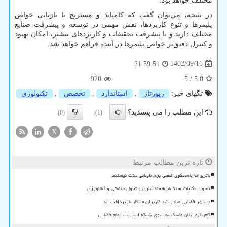
مختلف خواهد بود.
در نتیجه، می‌توان گفت که کامپاند و مستربچ با بازیابی خواص
پلیمرها و تنوع کاربردها، نقش مهمی در توسعه و پیشرفت صنایع
مختلف دارند و با پیشرفت تحقیقات و کاربردهای بیشتر، امکان بهبود
و کنترل دقیق‌تر خواص پلیمرها در آینده فراهم خواهد شد.
1402/09/16
21:59:51
920
5
/
5.0
تگهای خبر:
رپورتاژ
,
استاندارد
,
تخصص
,
تكنولوژی
این مطلب را می پسندید؟
(0)
(1)
X
تازه ترین مطالب مرتبط
باتری ها پاسخگوی قطعی برق طولانی مدت نیستند
تصویب کلیات سند هوشمندسازی و تحول صنعتی و کشاورزی
دستور قضایی صادر شد کاربران منتظر بازپرداخت اند
گام تازه ایلان ماسک به سوی شبکه اینترنت تمام فضایی