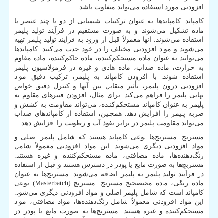
افزودنی مورد استفاده می‌تواند متفاوت باشد.
کامپاند: کامپاند‌ها به عنوان ترکیبات شیمیایی از دو یا چند عنصر یا
ماده تشکیل می‌شوند و به صورت مستقیم در فرآیند تولید پلیمر
استفاده می‌شوند. آنها معمولاً قبل از ورود به فرآیند تولید پلیمر تهیه
می‌شوند و مواد افزودنی مختلف را در خود جذب می‌کنند. کامپاند‌ها
می‌توانند به عنوان ماده مستحکم‌کننده، ماده حاکم‌کننده، ماده مقاوم
به حرارت، ماده ضداب، ماده هادی و غیره در فرمولاسیون پلیمر
استفاده شوند. با افزودن کامپاند به پلیمر، ترکیب دقیق مواد
افزودنی درون پلیمر، تأثیر متقابل بین آنها و کنترل دقیق خواص
نهایی پلیمر را فراهم می‌کند. برای مثال، افزودن فیبرهای مقاوم به
پلیمر به عنوان کامپاند مستحکم‌کننده، می‌تواند مقاومت به کشش و
ضربه پلیمر را افزایش دهد. همچنین، استفاده از کامپاند‌های ضداب
می‌تواند مقاومت پلیمر در برابر نفوذ آب و رطوبت را افزایش دهد.
مستربچ: مستربچ‌ها نوعی کامپاند هستند که شامل پلیمر اصلی و
مواد افزودنی دیگری می‌شوند. این مواد افزودنی معمولاً شامل
رنگ‌دهنده‌ها، ماده مضافتی، ماده مستحکم‌کننده و غیره هستند.
مستربچ‌ها به صورت مایع یا پودر در دسترس هستند و قبل از استفاده
در فرآیند تولید پلیمر به پلیمر اضافه می‌شوند. مستربچ‌ها به عنوان
ماده رنگی، ماده محتصحیح مستربچ: مستربچ (
Masterbatch
) نوعی
کامپاند است که شامل پلیمر اصلی و مواد افزودنی دیگری می‌شود.
این مواد افزودنی معمولاً شامل رنگ‌دهنده‌ها، مواد مضافتی، مواد
مستحکم‌کننده و غیره هستند. مستربچ‌ها به صورت مایع یا پودر در