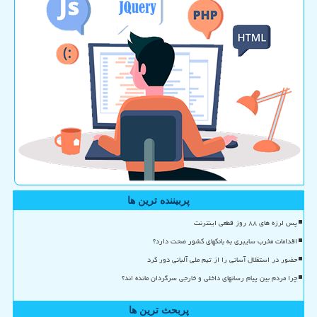
پربیننده ترین ها
پس لرزه های ۸۸ روز قطعی اینترنت
اقدامات مخرب سایبری به بانکهای کشور صحت دارد؟
حضور در استقلال آسانی را از تیم ملی آلبانی دور کرد
چرا مردم بین پیام رسانهای داخلی و خارجی سرگردان مانده اند؟
پربحث ترین ها