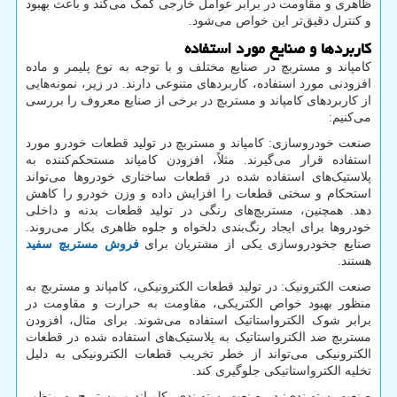
ظاهری و مقاومت در برابر عوامل خارجی کمک می‌کند و باعث بهبود
و کنترل دقیق‌تر این خواص می‌شود.
کاربردها و صنایع مورد استفاده
کامپاند و مستربچ در صنایع مختلف و با توجه به نوع پلیمر و ماده
افزودنی مورد استفاده، کاربردهای متنوعی دارند. در زیر، نمونه‌هایی
از کاربردهای کامپاند و مستربچ در برخی از صنایع معروف را بررسی
می‌کنیم:
صنعت خودروسازی: کامپاند و مستربچ در تولید قطعات خودرو مورد
استفاده قرار می‌گیرند. مثلاً، افزودن کامپاند مستحکم‌کننده به
پلاستیک‌های استفاده شده در قطعات ساختاری خودروها می‌تواند
استحکام و سختی قطعات را افزایش داده و وزن خودرو را کاهش
دهد. همچنین، مستربچ‌های رنگی در تولید قطعات بدنه و داخلی
خودروها برای ایجاد رنگ‌بندی دلخواه و جلوه ظاهری بکار می‌روند.
صنایع جخودروسازی یکی از مشتریان برای
فروش مستربچ سفید
هستند.
صنعت الکترونیک: در تولید قطعات الکترونیکی، کامپاند و مستربچ به
منظور بهبود خواص الکتریکی، مقاومت به حرارت و مقاومت در
برابر شوک الکترواستاتیک استفاده می‌شوند. برای مثال، افزودن
مستربچ ضد الکترواستاتیک به پلاستیک‌های استفاده شده در قطعات
الکترونیکی می‌تواند از خطر تخریب قطعات الکترونیکی به دلیل
تخلیه الکترواستاتیکی جلوگیری کند.
صنعت بسته‌بندی: در صنعت بسته‌بندی، کامپاند و مستربچ به منظور