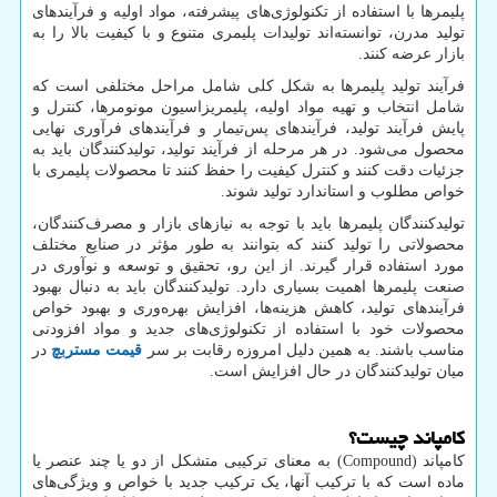
پلیمرها با استفاده از تکنولوژی‌های پیشرفته، مواد اولیه و فرآیندهای
تولید مدرن، توانسته‌اند تولیدات پلیمری متنوع و با کیفیت بالا را به
بازار عرضه کنند.
فرآیند تولید پلیمرها به شکل کلی شامل مراحل مختلفی است که
شامل انتخاب و تهیه مواد اولیه، پلیمریزاسیون مونومرها، کنترل و
پایش فرآیند تولید، فرآیندهای پس‌تیمار و فرآیندهای فرآوری نهایی
محصول می‌شود. در هر مرحله از فرآیند تولید، تولیدکنندگان باید به
جزئیات دقت کنند و کنترل کیفیت را حفظ کنند تا محصولات پلیمری با
خواص مطلوب و استاندارد تولید شوند.
تولیدکنندگان پلیمرها باید با توجه به نیازهای بازار و مصرف‌کنندگان،
محصولاتی را تولید کنند که بتوانند به طور مؤثر در صنایع مختلف
مورد استفاده قرار گیرند. از این رو، تحقیق و توسعه و نوآوری در
صنعت پلیمرها اهمیت بسیاری دارد. تولیدکنندگان باید به دنبال بهبود
فرآیندهای تولید، کاهش هزینه‌ها، افزایش بهره‌وری و بهبود خواص
محصولات خود با استفاده از تکنولوژی‌های جدید و مواد افزودنی
مناسب باشند. به همین دلیل امروزه رقابت بر سر
قیمت مستربچ
در
میان تولیدکنندگان در حال افزایش است.
کامپاند چیست؟
کامپاند (
Compound
) به معنای ترکیبی متشکل از دو یا چند عنصر یا
ماده است که با ترکیب آنها، یک ترکیب جدید با خواص و ویژگی‌های