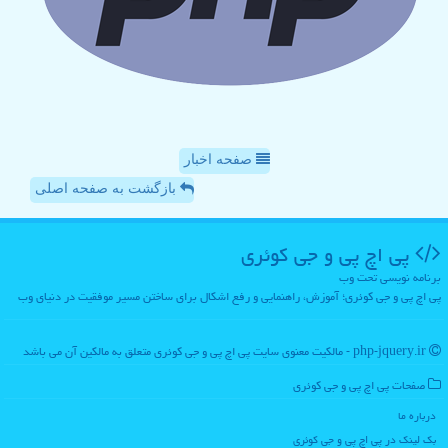
صفحه اخبار
بازگشت به صفحه اصلی
پی اچ پی و جی كوئری
برنامه نویسی تحت وب
پی اچ پی و جی کوئری؛ آموزش، راهنمایی و رفع اشکال برای ساختن مسیر موفقیت در دنیای وب
php-jquery.ir - مالکیت معنوی سایت پی اچ پی و جی كوئری متعلق به مالکین آن می باشد
صفحات پی اچ پی و جی كوئری
درباره ما
بک لینک در پی اچ پی و جی كوئری