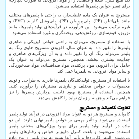
یک منبع کنترل شده و غلظت‌دار از مواد افزودنی به صورت یکپارچه
برای تغییر خواص پلیمرها استفاده می‌شود.
مستربچ به عنوان یک ماده غلظت‌دار، به راحتی با پلیمرهای مختلف
مانند پلی‌اِتیلن (
PE
)، پلی‌پروپیلن (
PP
)، پلی‌وینیل کلراید (
PVC
) و
غیره ترکیب می‌شود. این فرآورده در فرآیندهای تولید پلیمرها، مانند
تزریق، فوم‌سازی، روکش‌دهی، ریخته‌گری و غیره استفاده می‌شود.
با استفاده از مستربچ، می‌توان به راحتی خواص فیزیکی و ظاهری
پلیمرها را تغییر داد. به عنوان مثال، افزودن مستربچ حاوی رنگ به
پلیمر می‌تواند رنگ آن را تغییر داده و به آن ویژگی‌های ظاهری و
جذابیت بیشتری ببخشد. همچنین، مستربچ می‌تواند به عنوان یک
حامل برای افزودن مواد پرکننده، مواد ضدافشانه، مواد ضدخوردگی
و سایر مواد افزودنی به پلیمرها عمل کند.
با استفاده از مستربچ، تولیدکنندگان پلیمرها قادرند به طراحی و تولید
محصولات با خواص مختلف و نیازهای مشتریان را برآورده کنند.
همچنین، استفاده از مستربچ بهبود قابلیت پردازش پلیمرها را نیز
فراهم می‌کند و هزینه و زمان تولید را کاهش می‌دهد.
تفاوت کامپاند و مستربچ
کامپاند و مستربچ هر دو به عنوان مواد افزودنی در فرآیند تولید پلیمر
استفاده می‌شوند و تأثیر مهمی بر خواص پلیمر نهایی دارند. این دو
ماده در فرآیند تولید پلیمر برای بهبود ویژگی‌های مختلف پلیمر
استفاده می‌شوند و باعث کنترل دقیق‌تر خواص و رفتارهای پلیمر
می‌شوند. البته، کاربردها و تأثیر آنها بسته به نوع پلیمر و نوع ماده