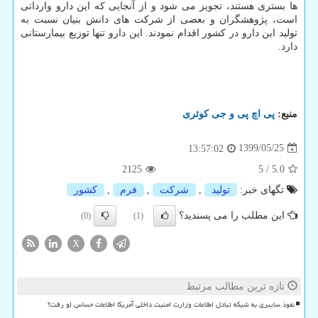
ها بستری هستند، تجویز می شود و از آنجایی که این دارو وارداتی
است، پژوهشگران و بعضی از شرکت های دانش بنیان نسبت به
تولید این دارو در کشور اقدام نمودند. این دارو تنها توزیع بیمارستانی
دارد.
منبع:
پی اچ پی و جی كوئری
1399/05/25
13:57:02
2125
5
/
5.0
تگهای خبر:
تولید
,
شركت
,
فرم
,
كشور
این مطلب را می پسندید؟
(0)
(1)
X
تازه ترین مطالب مرتبط
نفوذ سایبری به شبکه تبادل اطلاعات وزارت امنیت داخلی آمریکا اطلاعات حساس لو رفت؟