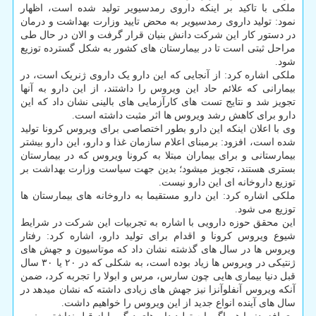
ملکی با تاکید بر اینکه داروی رمدسیویر تولید شده است، اظهار
نمود: تولید داروی رمدسیویر به محض تایید وزارت بهداشت و درمان
در دستور کار این شرکت دانش بنیان قرار گرفت و الان در حال طی
مراحل ثبتی است تا در بیمارستان های کشور به شکل گسترده توزیع
شود.
ملکی اشاره کرد: از آنجایی که این دارو یک داروی ژنریک است، در
بیمارانی که علائم حاد این ویروس را داشتند، از این دارو به آنها
تجویز شد و نتایج تست های کارآزمایی های بالینی نشان داد که این
دارو برای کاهش رشد ویروس ها اثر مثبت داشته است.
وی با اعلان اینکه این دارو بطور اختصاصی برای ویروس کرونا تولید
شده است، افزود: برمبنای اعلام سازمان غذا و دارو، این دارو بیشتر
بیمارستانی و برای بیماران مبتلا به کرونا ویروس که در بیمارستان
بستری هستند، تجویز می‎شود؛ بدین جهت سیاست وزارت بهداشت بر
توزیع داروخانه ای این دارو نیست.
ملکی اشاره کرد: این دارو مستقیما به داروخانه های بیمارستان ها
توزیع می شود.
این محقق حوزه دارویی با اشاره به تجربیات این شرکت در شرایط
شیوع ویروس کرونا و اقدام برای تولید دارو، اشاره کرد: رفتار
ویروس ها در سال های گذشته نشان داد که موتاسیون و جهش های
ژنتیکی در ویروس ها زیاد بوده است، به شکلی که در ۲۰ یا ۳۰ سال
قبل دنیا بیماری هایی چون سارس، مرس و ابولا را تجربه کرد، ضمن
آنکه ویروس آنفلوآنزا نیز جهش های زیادی داشته که نشان میدهد در
سال های آینده انواع جدید از این ویروس را خواهیم داشت.