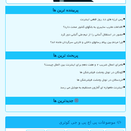
پربیننده ترین ها
پس لرزه های ۸۸ روز قطعی اینترنت
اقدامات مخرب سایبری به بانکهای کشور صحت دارد؟
حضور در استقلال آسانی را از تیم ملی آلبانی دور کرد
چرا مردم بین پیام رسانهای داخلی و خارجی سرگردان مانده اند؟
پربحث ترین ها
ماجرای اعمال ضریب ۲ و هفت دهم برای اینترنت بین الملل چیست؟
کودکان در تونل وحشت فیلترشکن ها
خردسالان در تونل وحشت فیلترشکن ها
اینترنت ماهواره ای آمازون مستقیم به موبایل می رسد
جدیدترین ها
موضوعات پی اچ پی و جی كوئری