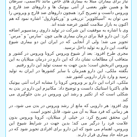
نیاز برای بیماران مبتلا به بیماری های خاص مانند تالاسمی، سرطان
ها و همین طور بعضی از آنتی بیوتیک ها و داروهای ضد قارچ و
ویروس دانست و تصریح کرد: همچون داروهای ضد قارچ و ویروس را
می توان به "آسیکلوویر" تزریقی و "وریکونازول" اشاره نمود که هم
اکنون به بازار سلامت کشور عرضه شده اند.
وی با اشاره به موفقیت این شرکت در تولید داروی رمدسیویر اضافه
کرد: این دارو قبلا برای درمان بیماری هایی چون "سارس" و "مرس"
تجویز می شد؛ ولی از آنجایی که در ایران این دو بیماری شیوع
نیافت، این دارو به تولید داخل نرسید.
مجری طرح افزود: بعد از شیوع ویروس کرونا ویروس در کشور و
متعاقب آن مطالعات نشان داد که این دارو در درمان مبتلایان به این
ویروس اثربخش است؛ بدین جهت به سمت تولید این دارو رفتیم.
بگفته ملکی، این دارو همزمان با سایر کشورها در ایران به تولید
رسید و وارد بازار دارویی کشور شد.
ملکی، اثرات این دارو بر ویروس کرونا را مشابه اثرات آنتی بیوتیک
های باکتریا استاتیک دانست و توضیح داد: مکانیزم این دارو در بدن به
شکلی است که از تکثیر و رشد این ویروس در بدن جلوگیری می
کند.
وی افزود: هر دارویی که مانع از رشد ویروس در بدن می شود، در
هر زمانی که فرد مبتلا به آن می شود، قابل تجویز است.
این محقق تصریح کرد: در خیلی از مبتلایان، کرونا ویروس بدون
علامت فرد را درگیر می کند؛ بدین جهت در شرایط شیوع این
ویروس، اهتمام می شود که این دارو برای افرادی تجویز شود که در
مرحله حاد بیماری قرار دارند.