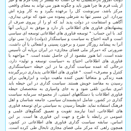
از پلت فرم ها چرا هنوز باید و چگونه هنوز می تواند به معنای واقعی
مرکز باشد، سرنوشت کل را برعهده بگیرد و به کار ویژه اش
بپردازد. این مسیر تنها به شرطی پیموده می شود که نوعی بیداری،
آگاهی و استقامت در دولت پدید آید که او را از پیروی صرف از
پیشنهادهای فناوری های اطلاعاتی باز دارد و موفق به ارزیابی آنها
کند. با این حساب: * توسعه فناوری های اطلاعاتی توسعه ای سیاسی
است و البته احتیاج به سیاست و سیاستگذار (دولت) دارد؛ نمی توان
آنرا به پیشآمد روزگار سپرد و برخورد پسینی و انفعالی با آن داشت،
ضرورتی که «مرکز ملی فضای مجازی» در ایران برپایه آن تأسیس
شده است، اما هنوز مقصود از آن حاصل نشده است. * مواجهه با
فناوری های اطلاعاتی احتیاج به «سیاست توسعه و تولید» دارد،
درحالی که عمده سیاست گذاری ما در این حیطه «سیاستگذاری
کنترل و مصرف» است. * فناوری های اطلاعاتی پدیداری دربرگیرنده
همه زندگی و متعاقباً تعیین کننده ماهیت دولت و ابزارهایی برای
رسیدن به مقاصد خویش هستند. سیاست گذاری در این حیطه باید
امری بنیادین تلقی شود و به جای واسپاری به متخصصان حیطه
فناوری اطلاعات یا دستگاههای امنیتی، از مجموعه سرمایه سیاست
گذاری در کشور، شامل اندیشمندان سیاسی، جامعه شناسان و اهل
فرهنگ استفاده نماید. طبیعتاً رسیدن به سیاستی برای توسعه فناوری
های اطلاعاتی، ابتدا نیازمند تقویت و تعمیق گفتگوهای علمی و
عمومی در رابطه با طرح و جهت این فناوری ها است. بر این
اساس، سابقه سیاست گذاری فناوری های اطلاعاتی در کشور،
همچون راهی که مرکز ملی فضای مجازی تابحال طی کرده است،