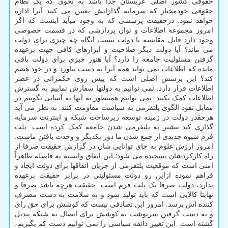
حقوقی کشور اصلی عربستان جدا باشد به نحوی که یک نظام
حقوقی خودمختار که سرمایه گذارانش تعیین می کنند آنرا اداره
خواهد نمود. درحقیقت پرسشی که به وجود میآید اینست که اگر
امروز مجموعه اطلاعات و توان پردازشی که در قسمت خصوصی
وجود دارد قابل مقایسه با دولت نیست آنگاه چه چیزی برای دولت
می ماند؟ آیا دولت دیگر صلاحیت و ابزارهای کافی جهت برعهده
گرفتن مسئولیت جامعه را دارد؟ آیا هنوز چیزی برای دولت باقی
مانده که اطلاعات نمی تواند همه آنرا به دست بیاورد و در خود هضم
کند؟ این پرسش اصلی است که پیش روی حکمرانی در عصر
اطلاعات قرار دارد. نمی توانیم به دولتها سفارش نماییم به گسترش
اطلاعات کمک نکنند. نمی توانیم همینطور به آنها به آسانی بگوییم در
مقابل نفوذ الگوی پلتفرمی به سیاست مقاومت کنند. به نظر می آید
هرچقدر دولت در زمینه توسعه زیرساخت شبکه و اینترنت سرمایه
گذاری کند بیشتر به پلتفرمی شدن جامعه کمک کرده است. پلت
فرم شیوه جدیدی از جمع شدن ما دور یکدیگر و وحدت یافتن ماست.
امروز ارزش علوم به جای توانایی شان در گزارش حقیقت صرفا از
راه کارکردشان سنجیده می شود؛ این اتفاق وابسته به فاصله ظاهراً
امنی است که موقعیت پلتفرمی از جریان اتفاقها برای دولت ایجاد و
فراهم نموده ازاین رو دولت مسئولیتی در برابر حقیقت برعهده
ندارد، دولت صرفا یک پلت فرم است. حقیقت هرچه باشد صرفا و
نهایتا کالایی است که باید تولید شود و به سلامت به دست مصرف
کننده اش برسد. امروز این تصادفی نیست که کوشش برای حق رای
و به دست گرفتن سرنوشت به کوشش برای اتصال به شبکه تبدیل
گشته است. این تغییر ذائقه سیاسی را نمی توانیم دست کم بگیریم،