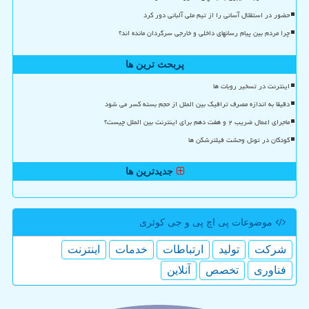
حضور در استقلال آسانی را از تیم ملی آلبانی دور کرد
چرا مردم بین پیام رسانهای داخلی و خارجی سرگردان مانده اند؟
پربحث ترین ها
اینترنت در تسخیر روبات ها
دقیقا به اندازه مصرف ترافیک بین الملل از حجم بسته کسر می شود
ماجرای اعمال ضریب ۲ و هفت دهم برای اینترنت بین الملل چیست؟
کودکان در تونل وحشت فیلترشکن ها
جدیدترین ها
موضوعات پی اچ پی و جی كوئری
شركت
تولید
ارتباطات
خدمات
اینترنت
فناوری
تخصص
آنلاین