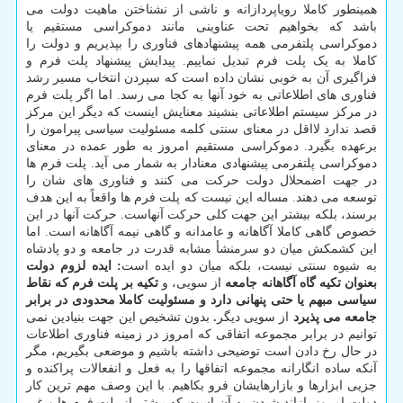
همینطور کاملا رویاپردازانه و ناشی از نشناختن ماهیت دولت می
باشد که بخواهیم تحت عناوینی مانند دموکراسی مستقیم یا
دموکراسی پلتفرمی همه پیشنهادهای فناوری را بپذیریم و دولت را
کاملا به یک پلت فرم تبدیل نماییم. پیدایش پیشنهاد پلت فرم و
فراگیری آن به خوبی نشان داده است که سپردن انتخاب مسیر رشد
فناوری های اطلاعاتی به خود آنها به کجا می رسد. اما اگر پلت فرم
در مرکز سیستم اطلاعاتی بنشیند معنایش اینست که دیگر این مرکز
قصد ندارد لااقل در معنای سنتی کلمه مسئولیت سیاسی پیرامون را
برعهده بگیرد. دموکراسی مستقیم امروز به طور عمده در معنای
دموکراسی پلتفرمی پیشنهادی معنادار به شمار می آید. پلت فرم ها
در جهت اضمحلال دولت حرکت می کنند و فناوری های شان را
توسعه می دهند. مساله این نیست که پلت فرم ها واقعاً به این هدف
برسند، بلکه بیشتر این جهت کلی حرکت آنهاست. حرکت آنها در این
خصوص گاهی کاملا آگاهانه و عامدانه و گاهی نیمه آگاهانه است. اما
این کشمکش میان دو سرمنشأ مشابه قدرت در جامعه و دو پادشاه
به شیوه سنتی نیست، بلکه میان دو ایده است
: ایده لزوم دولت
بعنوان تکیه گاه آگاهانه جامعه
از سویی،
و
تکیه بر پلت فرم که نقاط
سیاسی مبهم یا حتی پنهانی دارد و مسئولیت کاملا محدودی در برابر
جامعه می پذیرد
از سویی دیگر
.
بدون تشخیص این جهت بنیادین نمی
توانیم در برابر مجموعه اتفاقی که امروز در زمینه فناوری اطلاعات
در حال رخ دادن است توضیحی داشته باشیم و موضعی بگیریم، مگر
آنکه ساده انگارانه مجموعه اتفاقها را به فعل و انفعالات پراکنده و
جزیی ابزارها و بازارهایشان فرو بکاهیم. با این وصف مهم ترین کار
دولت امروز بازاندیشیدن به آن است که بیشتر از پلت فرم ها و غیر