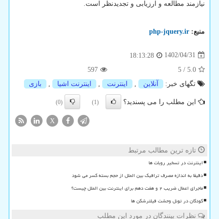
نیازمند مطالعه و ارزیابی و تجدیدنظر است.
منبع:
php-jquery.ir
1402/04/31
18:13:28
597
5
/
5.0
تگهای خبر:
آنلاین
,
اینترنت
,
اینترنت اشیا
,
بازی
این مطلب را می پسندید؟
(0)
(1)
X
تازه ترین مطالب مرتبط
اینترنت در تسخیر روبات ها
دقیقا به اندازه مصرف ترافیک بین الملل از حجم بسته کسر می شود
ماجرای اعمال ضریب ۲ و هفت دهم برای اینترنت بین الملل چیست؟
کودکان در تونل وحشت فیلترشکن ها
نظرات بینندگان در مورد این مطلب