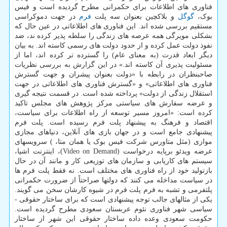
فناوری های اطلاعات برای حکمرانی مطرح گردیده است و فیس
بوک،
گوگل
و بلاکچین بعنوان سه پلت
فرم
در جهت دموکراسی
مستقیم بررسی شده اند. این فناوری های اطلاعاتی در عین حال که
بشکلی مویرگی همه عرصه های زندگی را سلطه پذیر کرده ند، ضد
نفوذ دولت عمل کرده و از حدود دولت های رسمی کاسته اند. به بیان
دیگر ابعاد قدرت (به معنای عام) را گسترده تر کرده اند، اما از
مسئولیت پذیری آن کاسته اند.» در این گزارش به بررسی نظریات
صاحبنظران در رابطه با «دولت بعنوان پیشران و جهت گسترش
فناوری های اطلاعاتی» و «گسترش فناوری های اطلاعاتی در جهت
استقلال زندگی از دولت» پرداخته شده است. در قسمت نتیجه گیری
و عرضه سفارش های سیاستی مرکز پژوهش های مجلس تاکید
کرده است: «امروز مسیر توسعه از راه اطلاعات برای سیاست،
اقتصاد و فرهنگ به پیشنهاد پلت فرم رسیده است. پلت فرم
پیشنهادی جامع است و در جهان بازی های آنلاین، دنیاهای مجازی
موازی (مثل متاورس شرکت فیس بوک یا همان متا، ) سرویسهای
عرضه ویدئو برپایه درخواست (Video on Demand)، اینترنت اشیا،
سیستم های کاریابی و سازمان های توزیعی کار و مانند آن در حال
بازتولید خود از راه فناوری های مختلف است. نه فقط پلت فرم ها
در سیاست مداخله می کنند که دولتها صراحتاً از ضرورت حکمرانی
پلتفرمی و تشبه به فرم پلت فرم در شیوه کارشان سخن می گویند.
یکی از مثالهای جالب توجه پیشنهادی است که برای ساختار حقوقی -
سیاسی شهر فناوری نئوم عربستان سعودی مطرح گردیده است.
حکومت سعودی وعده داده ساختار حقوقی این شهر از ساختار