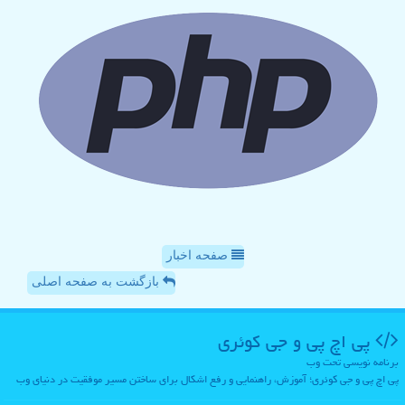
صفحه اخبار
بازگشت به صفحه اصلی
پی اچ پی و جی كوئری
برنامه نویسی تحت وب
پی اچ پی و جی کوئری؛ آموزش، راهنمایی و رفع اشکال برای ساختن مسیر موفقیت در دنیای وب