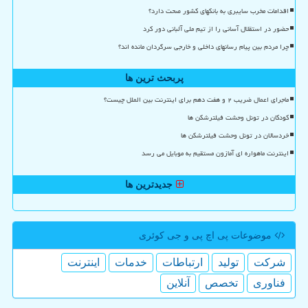
اقدامات مخرب سایبری به بانکهای کشور صحت دارد؟
حضور در استقلال آسانی را از تیم ملی آلبانی دور کرد
چرا مردم بین پیام رسانهای داخلی و خارجی سرگردان مانده اند؟
پربحث ترین ها
ماجرای اعمال ضریب ۲ و هفت دهم برای اینترنت بین الملل چیست؟
کودکان در تونل وحشت فیلترشکن ها
خردسالان در تونل وحشت فیلترشکن ها
اینترنت ماهواره ای آمازون مستقیم به موبایل می رسد
جدیدترین ها
موضوعات پی اچ پی و جی كوئری
شركت
تولید
ارتباطات
خدمات
اینترنت
فناوری
تخصص
آنلاین