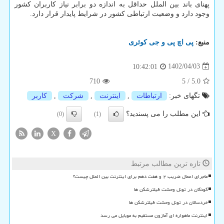
پهنای باند بین الملل حداقل به اندازه دو برابر نیاز کاربران کشور
وجود دارد و وضعیت ارتباطی کشور در شرایط پایدار قرار دارد.
منبع:
پی اچ پی و جی كوئری
1402/04/03
10:42:01
710
5
/
5.0
تگهای خبر:
ارتباطات
,
اینترنت
,
شركت
,
كاربر
این مطلب را می پسندید؟
(0)
(1)
X
تازه ترین مطالب مرتبط
ماجرای اعمال ضریب ۲ و هفت دهم برای اینترنت بین الملل چیست؟
کودکان در تونل وحشت فیلترشکن ها
خردسالان در تونل وحشت فیلترشکن ها
اینترنت ماهواره ای آمازون مستقیم به موبایل می رسد