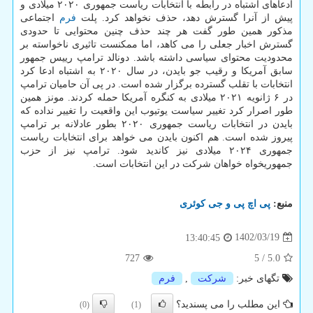
ادعاهای اشتباه در رابطه با انتخابات ریاست جمهوری ۲۰۲۰ میلادی و
پیش از آنرا گسترش دهد، حذف نخواهد کرد. پلت
فرم
اجتماعی
مذکور همین طور گفت هر چند حذف چنین محتوایی تا حدودی
گسترش اخبار جعلی را می کاهد، اما ممکنست تاثیری ناخواسته بر
محدودیت محتوای سیاسی داشته باشد. دونالد ترامپ رییس جمهور
سابق آمریکا و رقیب جو بایدن، در سال ۲۰۲۰ به اشتباه ادعا کرد
انتخابات با تقلب گسترده برگزار شده است. در پی آن حامیان ترامپ
در ۶ ژانویه ۲۰۲۱ میلادی به کنگره آمریکا حمله کردند. مونز همین
طور اصرار کرد تغییر سیاست یوتیوب این واقعیت را تغییر نداده که
بایدن در انتخابات ریاست جمهوری ۲۰۲۰ بطور عادلانه بر ترامپ
پیروز شده است. هم اکنون بایدن می خواهد برای انتخابات ریاست
جمهوری ۲۰۲۴ میلادی نیز کاندید شود. ترامپ نیز از حزب
جمهوریخواه خواهان شرکت در این انتخابات است.
منبع:
پی اچ پی و جی كوئری
1402/03/19
13:40:45
727
5
/
5.0
تگهای خبر:
شركت
,
فرم
این مطلب را می پسندید؟
(0)
(1)