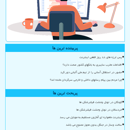
پربیننده ترین ها
پس لرزه های ۸۸ روز قطعی اینترنت
اقدامات مخرب سایبری به بانکهای کشور صحت دارد؟
حضور در استقلال آسانی را از تیم ملی آلبانی دور کرد
چرا مردم بین پیام رسانهای داخلی و خارجی سرگردان مانده اند؟
پربحث ترین ها
کودکان در تونل وحشت فیلترشکن ها
خردسالان در تونل وحشت فیلترشکن ها
اینترنت ماهواره ای آمازون مستقیم به موبایل می رسد
ساخت وساز در جنگل بدون مجوز ممنوع می باشد