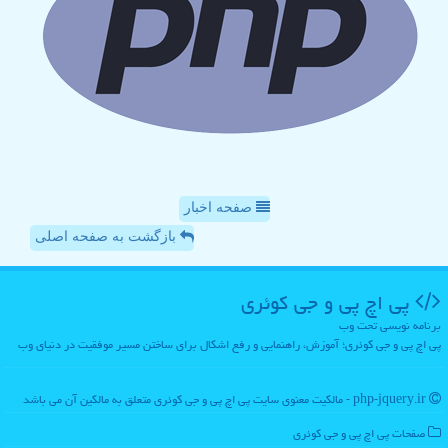
صفحه اخبار
بازگشت به صفحه اصلی
پی اچ پی و جی كوئری
برنامه نویسی تحت وب
پی اچ پی و جی کوئری؛ آموزش، راهنمایی و رفع اشکال برای ساختن مسیر موفقیت در دنیای وب
php-jquery.ir - مالکیت معنوی سایت پی اچ پی و جی كوئری متعلق به مالکین آن می باشد
صفحات پی اچ پی و جی كوئری