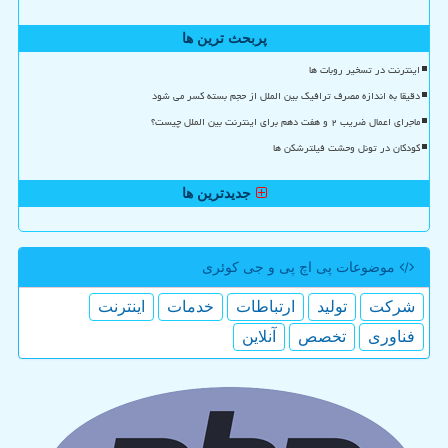
پربحث ترین ها
اینترنت در تسخیر روبات ها
دقیقا به اندازه مصرف ترافیک بین الملل از حجم بسته کسر می شود
ماجرای اعمال ضریب ۲ و هفت دهم برای اینترنت بین الملل چیست؟
کودکان در تونل وحشت فیلترشکن ها
جدیدترین ها
موضوعات پی اچ پی و جی كوئری
شركت
تولید
ارتباطات
خدمات
اینترنت
فناوری
تخصص
آنلاین