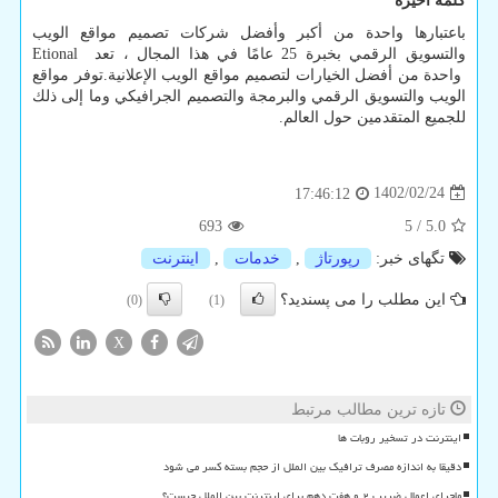
كلمة أخيرة
باعتبارها واحدة من أكبر وأفضل شركات تصميم مواقع الويب
والتسويق الرقمي بخبرة 25 عامًا في هذا المجال ، تعد
Etional
واحدة من أفضل الخيارات لتصميم مواقع الويب الإعلانية.توفر مواقع
الويب والتسويق الرقمي والبرمجة والتصميم الجرافيكي وما إلى ذلك
للجميع المتقدمين حول العالم.
1402/02/24
17:46:12
693
5
/
5.0
تگهای خبر:
رپورتاژ
,
خدمات
,
اینترنت
این مطلب را می پسندید؟
(0)
(1)
X
تازه ترین مطالب مرتبط
اینترنت در تسخیر روبات ها
دقیقا به اندازه مصرف ترافیک بین الملل از حجم بسته کسر می شود
ماجرای اعمال ضریب ۲ و هفت دهم برای اینترنت بین الملل چیست؟