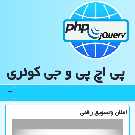
پی اچ پی و جی كوئری
منو
اعلان وتسویق رقمی