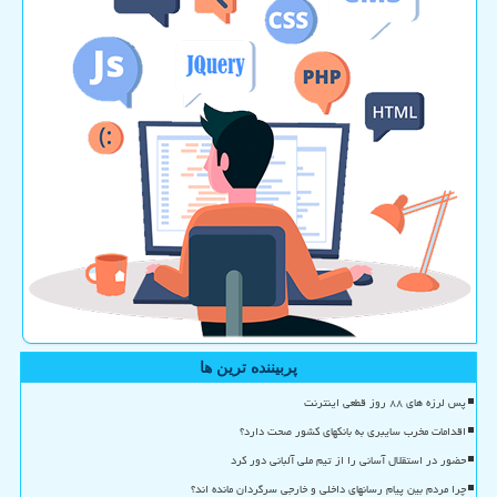
پربیننده ترین ها
پس لرزه های ۸۸ روز قطعی اینترنت
اقدامات مخرب سایبری به بانکهای کشور صحت دارد؟
حضور در استقلال آسانی را از تیم ملی آلبانی دور کرد
چرا مردم بین پیام رسانهای داخلی و خارجی سرگردان مانده اند؟