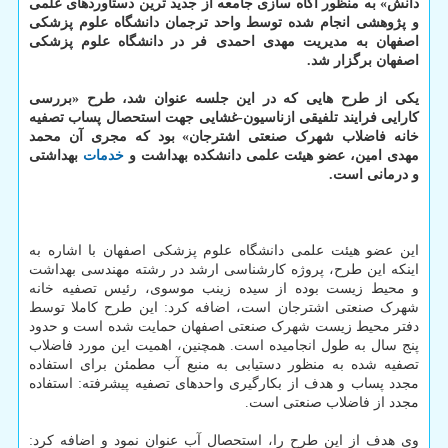
دانش» به منظور آگاه سازی جامعه از جدید ترین دستاوردهای علمی
و پژوهشی انجام شده توسط واحد ترجمان دانشگاه علوم پزشکی
اصفهان به مدیریت مهدی احمدی فر در دانشگاه علوم پزشکی
اصفهان برگزار شد.
یکی از طرح هایی که در این جلسه عنوان شد، طرح «بررسی
کارایی فرایند تلفیقی ازناسیون-غشایی جهت استحصال پساب تصفیه
خانه فاضلاب شهرک صنعتی اشترجان» بود که مجری آن محمد
مهدی امین، عضو هیئت علمی دانشکده بهداشت و
خدمات
بهداشتی
و درمانی است.
این عضو هیئت علمی دانشگاه علوم پزشکی اصفهان با اشاره به
اینکه این طرح، پروژه کارشناسی ارشد در رشته مهندسی بهداشت
و محیط زیست بوده از سیده زینب موسوی، رئیس تصفیه خانه
شهرک صنعتی اشترجان است، اضافه کرد: این طرح کاملا توسط
دفتر محیط زیست شهرک صنعتی اصفهان حمایت شده است و حدود
پنج سال به طول انجامیده است. همچنین، اهمیت این مورد فاضلاب
تصفیه شده به منظور دستیابی به منبع آب مطمئن برای استفاده
مجدد پساب و هدف از بکارگیری واحدهای تصفیه پیشرفته: استفاده
مجدد از فاضلاب صنعتی است.
وی هدف از این طرح را، استحصال آب عنوان نمود و اضافه کرد: