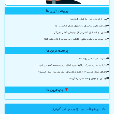
پربیننده ترین ها
پس لرزه های ۸۸ روز قطعی اینترنت
اقدامات مخرب سایبری به بانکهای کشور صحت دارد؟
حضور در استقلال آسانی را از تیم ملی آلبانی دور کرد
چرا مردم بین پیام رسانهای داخلی و خارجی سرگردان مانده اند؟
پربحث ترین ها
اینترنت در تسخیر روبات ها
دقیقا به اندازه مصرف ترافیک بین الملل از حجم بسته کسر می شود
ماجرای اعمال ضریب ۲ و هفت دهم برای اینترنت بین الملل چیست؟
کودکان در تونل وحشت فیلترشکن ها
جدیدترین ها
موضوعات پی اچ پی و جی كوئری