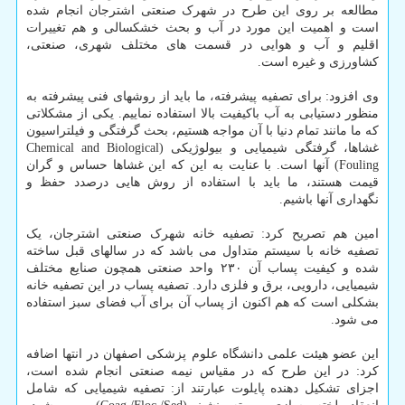
مطالعه بر روی این طرح در شهرک صنعتی اشترجان انجام شده
است و اهمیت این مورد در آب و بحث خشکسالی و هم تغییرات
اقلیم و آب و هوایی در قسمت های مختلف شهری، صنعتی،
کشاورزی و غیره است.
وی افزود: برای تصفیه پیشرفته، ما باید از روشهای فنی پیشرفته به
منظور دستیابی به آب باکیفیت بالا استفاده نماییم. یکی از مشکلاتی
که ما مانند تمام دنیا با آن مواجه هستیم، بحث گرفتگی و فیلتراسیون
غشاها، گرفتگی شیمیایی و بیولوژیکی (Chemical and Biological
Fouling) آنها است. با عنایت به این که این غشاها حساس و گران
قیمت هستند، ما باید با استفاده از روش هایی درصدد حفظ و
نگهداری آنها باشیم.
امین هم تصریح کرد: تصفیه خانه شهرک صنعتی اشترجان، یک
تصفیه خانه با سیستم متداول می باشد که در سالهای قبل ساخته
شده و کیفیت پساب آن ۲۳۰ واحد صنعتی همچون صنایع مختلف
شیمیایی، دارویی، برق و فلزی دارد. تصفیه پساب در این تصفیه خانه
بشکلی است که هم اکنون از پساب آن برای آب فضای سبز استفاده
می شود.
این عضو هیئت علمی دانشگاه علوم پزشکی اصفهان در انتها اضافه
کرد: در این طرح که در مقیاس نیمه صنعتی انجام شده است،
اجزای تشکیل دهنده پایلوت عبارتند از: تصفیه شیمیایی که شامل