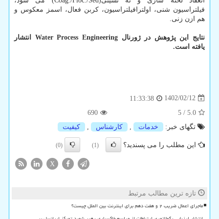
انعقاد لخته سازی و ته نشینی(Coag./Floc./Sed) می شود،
فیلتراسیون شنی، اولترافیلتراسیون، کربن فعال، اسمز معکوس و
هم ازن زنی.
نتایج این پژوهش در ژورنال Water Process Engineering انتشار
یافته است.
1402/02/12
11:33:38
690
5
/
5.0
تگهای خبر:
خدمات
,
كارشناس
,
كیفیت
این مطلب را می پسندید؟
(0)
(1)
X
تازه ترین مطالب مرتبط
ماجرای اعمال ضریب ۲ و هفت دهم برای اینترنت بین الملل چیست؟
انتشار ارزیابی رگولاتوری ارتباطات از مراسم خاکسپاری رهبر شهید تمرکز ایرانسل بر