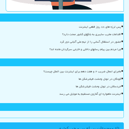
پس لرزه های ۸۸ روز قطعی اینترنت
اقدامات مخرب سایبری به بانکهای کشور صحت دارد؟
حضور در استقلال آسانی را از تیم ملی آلبانی دور کرد
چرا مردم بین پیام رسانهای داخلی و خارجی سرگردان مانده اند؟
ماجرای اعمال ضریب ۲ و هفت دهم برای اینترنت بین الملل چیست؟
کودکان در تونل وحشت فیلترشکن ها
خردسالان در تونل وحشت فیلترشکن ها
اینترنت ماهواره ای آمازون مستقیم به موبایل می رسد
موضوعات پی اچ پی و جی كوئری