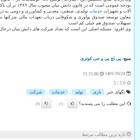
آلات و تجهیزات
خدمات
تولیدی، صنعتی، معدنی و کشاورزی و دومی به دری
معاون توسعه صندوق نوآوری و شکوفایی درباب تعهدات مالی شرکتها ب
تسهیلات صندوق هم خیلی کم است.
وی افزود: مسئله اصلی این است که تعداد شرکت های دانش بنیان درحال 
منبع:
پی اچ پی و جی كوئری
1401/10/24
15:15:06
5
/
5.0
تگهای خبر:
بازی
,
تولید
,
خدمات
,
شركت
این مطلب را می پسندید؟
(0)
(1)
تازه ترین مطالب مرتبط