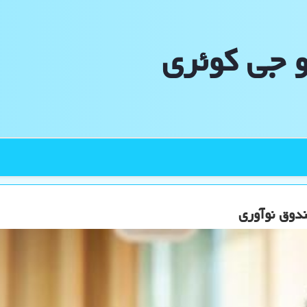
و جی كوئری