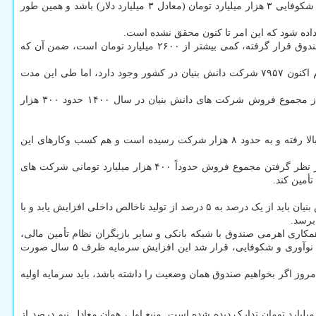
گفت: در سال ۱۳۸۹ طبق قانون پشتیبانی از شرکت های دانش بنیان، قرار بود سرمایه اولیه صندوق نوآوری و شکوفایی ۳ هزار میلیارد تومان (معادل ۳ میلیارد دلار) باشد و همین طور
ملکی فر با تأکید بر این که هم اکنون حتی سرمایه اولیه صندوق نوآوری هم بطور کامل تادیه نشده است، تصریح کرد: سرمایه اولیه ای که در اختیار صندوق قرار گرفته، کمی بیشتر از ۲۶۰۰ میلیارد تومان است، ضمن آن که
وی افزود: از شروع دهه ۹۰ تا کنون شرکت های دانش بنیان رشد خوبی داشته اند، به شکلی که به اعلام معاونت علمی و فناوری ریاست جمهوری هم اکنون ۷۹۵۷ شرکت دانش بنیان در کشور وجود دارد، اما طی این مدت
معاون توسعه صندوق نوآوری و شکوفایی مجموع درآمد شرکت های دانش بنیان در سال ۹۹ را ۲۰۰ هزار میلیارد تومان ذکر کرد و افزود: برآورد ما از مجموع فروش شرکت های دانش بنیان در سال ۱۴۰۰ حدود ۳۰۰ هزار
ملکی فر اضافه کرد: از تصویب قانون پشتیبانی از شرکت های دانش بنیان در سال ۱۳۸۹ تا کنون به مدت ۱۲ سال، هم تعداد شرکت های دانش بنیان بالا رفته و به حدود ۸ هزار شرکت رسیده است و هم کسب وکارهای این
معاون توسعه صندوق نوآوری و شکوفایی با اعلان اینکه تورم هم باعث شده است هزینه شرکتها و نیازهای مالی آنها هم افزایش یابد، اضافه کرد: با در نظر گرفتن مجموع فروش حدوداً ۴۰۰ هزار میلیارد تومانی شرکت های
معاون توسعه صندوق نوآوری و شکوفایی تصریح کرد: مقام معظم رهبری سال قبل در دیدار خود با نخبگان تاکید نمودند مجموع فروش شرکت های دانش بنیان باید از یک درصد به ۵ درصد از تولید ناخالص داخلی افزایش یابد و با
کاری اهرمی صندوق با شبکه بانکی و سایر بازیگران نظام تأمین مالی،
سرمایه صندوق نوآوری در سال ۱۴۰۶ باید ۱۰۰ همت (هزار میلیارد تومان) می بود که خوشبختانه با موافقت رئیس جمهور و تصویب هیات امنای صندوق نوآوری و شکوفایی، قرار شد این افزایش سرمایه ظرف ۵ سال صورت
آوری و شکوفایی راه اندازی گردید، سرمایه اولیه آن ۳ هزار میلیارد تومان معادل ۳ میلیارد دلار بود و امروز اگر بخواهیم صندوق همان وضعیت را داشته باشد، باید سرمایه اولیه
تخصیص این اعتبارات، توضیح داد: خوشبختانه در ۲ قانون حوزه دانش بنیان ۳ منبع مهم برای افزایش سرمایه صندوق از ۳ به ۱۰۰ هزار میلیارد تومان تدارک دیده شده است. منبع اول، همان معادل نیم درصد از