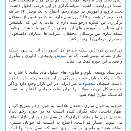
زیادی دارد، ولی با وجود اهمیت زیاد، کم تر در مورد آن صحبت شده
است؛ در رابطه با اهمیت سیاستگذاری در این عرصه، اظهار داشت:
بحث ترویج و آموزش در حوزه زخم، احتیاج به یک پویش ۲۴ ساعته
هفت روز در هفته و ۳۶۵ روز سال دارد. به خاطر همین از مسؤلان
برگزاری این کنگره درخواست دارم با عنایت به این که اپلیکیشن
های مختلف و آموزش های این چنینی در کشور باب شده، وظیفه
شبکه سازی بین پزشکان، محققان، شرکت ها، بیماران، دانشجویان
و مدیران درمانی را برقرار کنند.
وی تصریح کرد: این شبکه باید در کل کشور راه اندازی شود. شبکه
سازی مساله مهمی است که به
آموزش
، پژوهش، فناوری و نوآوری
و صنعت این حوزه کمک می نماید.
دبیر ستاد توسعه علوم و فناوری های سلول های بنیادی با اشاره به
اینکه مارکت و بازار خوب و بزرگی در این عرصه وجود دارد، اظهار
داشت: همچنان
محصولات
غیر ایرانی در این بازار وجود دارد و اگر
بخواهیم کل این محصولات را ایران ساخت نماییم، احتیاج به اینست
که شبکه سازی ایجاد شود.
حمیدیه به جوان سازی محققان علاقمند به حوزه زخم تصریح کرد و
اظهار داشت: نکته نگران کننده اینست که در حوزه زخم تعداد
محققان جوان ما و تعداد افرادی که در نسل جدید به این بازار اضافه
می شوند، بسیار کم است. احتیاج به اینست که جوانان بیشتری
اضافه شوند و طوری برنامه ریزی شود که نسل جدید را آماده