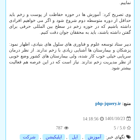
نماییم.
وی تصریح کرد: آموزش ها در حوزه حفاظت از پوست و زخم باید
حداقل از دوره متوسطه دوم شروع شود و اگر می خواهیم افرادی
داشته باشیم که در حوزه زخم در سطح بین المللی حرفی برای
گفتن داشته باشند، باید به محققان جوان دقت کنیم.
دبیر ستاد توسعه علوم و فناوری های سلول های بنیادی، اظهار نمود:
پزشکان و بیمارستان ها آشنایی زیادی با زخم ندارند. از نظر درمان
سرپایی خیلی خوب کار شده، ولی بیمارستان های کشور وضع خوبی
از نظر مدیریت زخم ندارند. نیاز است که در این عرصه هم فعالیت
بیشتر شود.
منبع:
php-jquery.ir
1401/10/23
14:18:56
787
5
/
5.0
تگهای خبر:
آموزش
,
اپل
,
اپلیكیشن
,
شركت