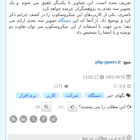
تعریف شده است، این تصاویر با یکدیگر تلفیق می شوند و یک
تصویر سه بعدی به پژوهشگران عرضه خواهد کرد.
ناصری، یکی از کاربردهای این میکروسکوپ را در کشف جرایم ذکر
کرد و توضیح داد: از آنجا که این
دستگاه
تصویر سه بعدی ارائه می
دهد؛ بدین جهت با استفاده از این میکروسکوپ می توان تفاوت دو
نوشته و یا امضا را تشخیص داد.
منبع:
php-jquery.ir
1401/10/16
13:03:27
1171
5
/
0.8
تگهای خبر:
دستگاه
,
شركت
,
كاربر
,
نرم افزار
این مطلب را می پسندید؟
(0)
(1)
X
تازه ترین مطالب مرتبط