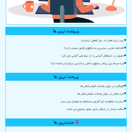
پربیننده ترین ها
پس لرزه های ۸۸ روز قطعی اینترنت
اقدامات مخرب سایبری به بانکهای کشور صحت دارد؟
حضور در استقلال آسانی را از تیم ملی آلبانی دور کرد
چرا مردم بین پیام رسانهای داخلی و خارجی سرگردان مانده اند؟
پربحث ترین ها
کودکان در تونل وحشت فیلترشکن ها
خردسالان در تونل وحشت فیلترشکن ها
اینترنت ماهواره ای آمازون مستقیم به موبایل می رسد
ساخت وساز در جنگل بدون مجوز ممنوع می باشد
جدیدترین ها