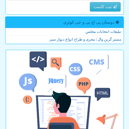
ثبت کامنت
دوستان پی اچ پی و جی كوئری
تبلیغات انتخابات مجلس
مستر گرین وال | مجری و طراح انواع دیوار سبز