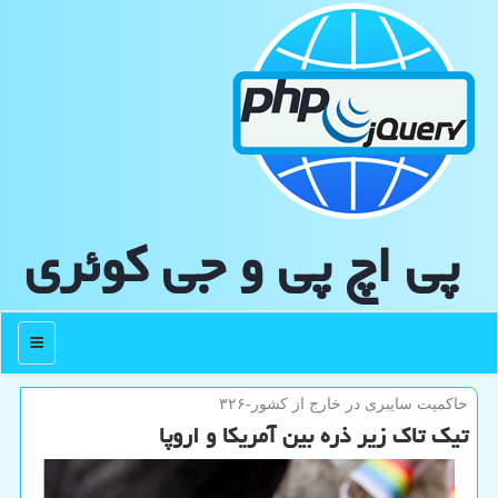
پی اچ پی و جی كوئری
منو
حاكمیت سایبری در خارج از كشور-۳۲۶
تیک تاک زیر ذره بین آمریکا و اروپا