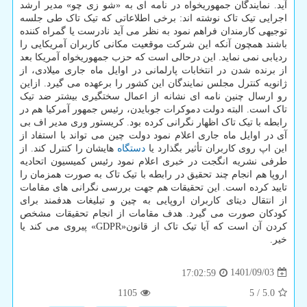
آید. نمایندگان جمهوریخواه در نامه ای به «شو زی چو» مدیر ارشد
اجرایی تیک تاک نوشته اند: برخی اطلاعاتی که تیک تاک طی جلسه
توجیهی کارمندان فراهم نمود به نظر می آید نادرست یا گمراه کننده
باشند همچون آنکه این شرکت موقعیت مکانی کاربران آمریکایی را
ردیابی نمی نماید. این درحالی است که حزب جمهوریخواه آمریکا بعد
از برنده شدن در انتخابات پارلمانی در اوایل ماه جاری میلادی، از
ژانویه کنترل مجلس نمایندگان این کشور را برعهده می گیرد. ازاین
رو ارسال چنین نامه ای نشانه از اعمال سختگیری بیشتر ضد تیک
تاک است. البته دولت دموکرات جوبایدن، رئیس جمهور آمرکیا هم در
رابطه با تیک تاک اظهار نگرانی کرده بود. کریستور وری مدیر اف بی
آی در اوایل ماه جاری اعلام نمود دولت چین می تواند با استفاد از
این اپ روی کاربران تأثیر بگذارد یا
دستگاه
هایشان را کنترل کند. از
طرفی نشریه انگجت در خبری اعلام نمود رئیس کمیسیون اتحادیه
اروپا هم انجام چند تحقیق در رابطه با تیک تاک به صورت همزمان را
تایید کرده است. این تحقیقات هم جهت بررسی نگرانی های مقامات
از انتقال دیتای کاربران اروپایی به چین و تبلیغات هدفمند برای
کودکان صورت می گیرد. هدف مقامات از انجام تحقیقات مشخص
کردن آن است که آیا تیک تاک از قانون«GDPR» پیروی می کند یا
خیر.
1401/09/03
17:02:59
1105
5
/
5.0