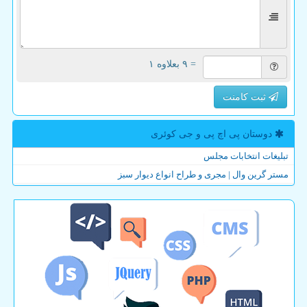
= ۹ بعلاوه ۱
ثبت کامنت
دوستان پی اچ پی و جی كوئری
تبلیغات انتخابات مجلس
مستر گرین وال | مجری و طراح انواع دیوار سبز