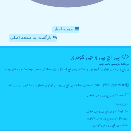
صفحه اخبار
بازگشت به صفحه اصلی
پی اچ پی و جی كوئری
برنامه نویسی تحت وب
پی اچ پی و جی کوئری؛ آموزش، راهنمایی و رفع اشکال برای ساختن مسیر موفقیت در دنیای وب
php-jquery.ir - مالکیت معنوی سایت پی اچ پی و جی كوئری متعلق به مالکین آن می باشد
صفحات پی اچ پی و جی كوئری
درباره ما
بک لینک در پی اچ پی و جی كوئری
رپورتاژ در پی اچ پی و جی كوئری
مطالب پی اچ پی و جی كوئری