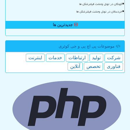
کودکان در تونل وحشت فیلترشکن ها
خردسالان در تونل وحشت فیلترشکن ها
جدیدترین ها
موضوعات پی اچ پی و جی كوئری
شركت
تولید
ارتباطات
خدمات
اینترنت
فناوری
تخصص
آنلاین