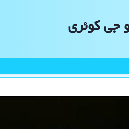
و جی كوئری