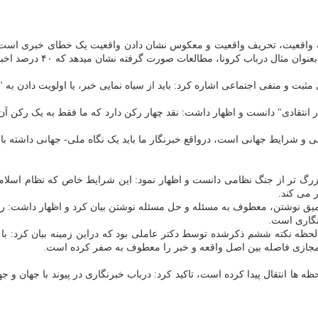
ن همه واقعیت، تحریف واقعیت و معکوس نشان دادن واقعیت یک خطای خبری است،
ات صورت گرفته نشان میدهد که ۴۰ درصد اخبار رسانه های اجتماعی دستکاری و تحریف شده است.
ثبت و منفی اجتماعی اشاره کرد: باید از سیاه نمایی خبر، یا اولویت دادن به "
ر انتقادی" دانست و اظهار داشت: نقد چهار رکن دارد که ما فقط به یک رکن آن که
ی و شرایط جهانی است، درواقع خبرنگار ما باید یک نگاه ملی- جهانی داشته با
ا بزرگ تر از جنگ نظامی دانست و اظهار نمود: این شرایط خاص که نظام اسلام
 می کند.
میق نوشتن، معطوف به مسئله و حل مسئله نوشتن بیان کرد و اظهار داشت: رع
نگاری است.
لحظه نکته ششم ذکرشده توسط دکتر عاملی بود که دراین زمینه بیان کرد: با
مجازی فاصله بین اصل واقعه و خبر را معطوف به صفر کرده است.
 لحظه ها انتقال پیدا کرده است، تاکید کرد: درباب خبرنگاری در پیوند با جهان