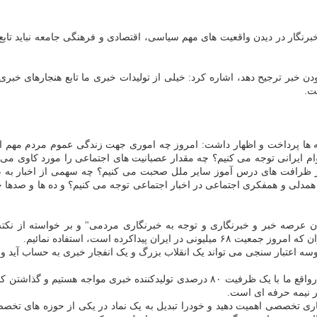
برنگار در دیدن واقعیت های مهم سیاسی، اقتصادی و فرهنگی جامعه نباید تابع ه
 بودن خبر ترجیح دهد، اشاره کرد: خیلی از تولیدات خبری ما تابع هنجارهای خبر
 ها پرداخت و اظهار داشت: امروز چه اموری جهت زندگی عموم مردم مهم اس
ام ایرانی توجه می کنیم؟ چه مقدار عصبانیت های اجتماعی را مورد کاوی م
 از ظرافت های درس آموز سایر ملل صحبت می کنیم؟ چه سهمی از اخبار به 
همدلی و همفکری اجتماعی در اخبار اجتماعی توجه می کنیم؟ و ده ها و صدها 
دن عرصه خبر و خبرنگاری و توجه به خبرنگاری مردمی" و بر خواسته از نکت
پیداکرده است، استفاده نمائیم.
 مردم توسط همه کاربران ۶۸ میلیونی در یک پروسه اعتبار سنجی می تواند یک انقلاب بزرگ و یک انفجا
عاملی تصریح کرد: امروز ۸۰ درصد جامعه ایران کاربر اینترنت هستند و درواقع ما با یک ظر
ار نیمه حرفه ای است.
ی تخصصی اهمیت دهید و خودرا تبدیل به یک نماد در یکی از حوزه های تخصص