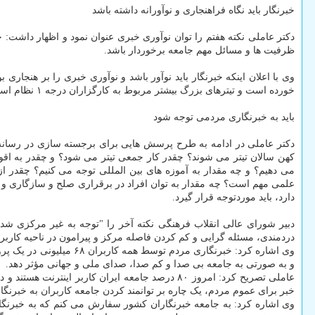
خبرنگار باید نگاه فراهنجاری و نوآورانه داشته باشد
دکتر عاملی نکته هفتم را توان نوآوری خبری عنوان نمود و اظهار داشت: خ
ظرفیت ها و مسائل مهم جامعه برخوردار باشد.
وی با اعلان اینکه خبرنگار باید نوآور باشد و نوآوری خبری را بر هنجاری
خورده است و تیترهای بزرگ بیشتر مربوط به کارگزاران درجه ۱ نظام است.
باید به خبرنگاری مردمی توجه شود
دکتر عاملی در ادامه به طرح پرسش هایی برای برجسته سازی در رسانه
کهن سالان تیتر می شوند؟ چقدر کار جمعی تیتر می شود؟ و چقدر به اقو
می دهیم؟ و چه مقدار به آموزه های بین المللی توجه می کنیم؟ چقدر
علمی مهم است؟ چه مقدار به توان افراد در برقراری صلح و سازگاری و 
دارد، باید موردتوجه قرار گیرد.
دبیر شورای عالی انقلاب فرهنگی نکته آخر را "توجه به غیر مرکزی ش
دردمندی، مسئله گرایی و کم کردن فاصله مرکز و پیرامون در ناحیه کاربران که امروز جمعیت ۶۸ میلیونی در ایران 
وی اشاره کرد: خبرنگاری
و به صورتی به جامعه بی صدا و کم صدا، صدای ملی و جهانی مؤثر دهد.
خبر برای عموم مردم، یک چاره بر توانمند کردن جامعه کاربران به خبرنگ
وی اشاره کرد: به جامعه خبرنگاران کشور سفارش می کنم که به خبرنگار