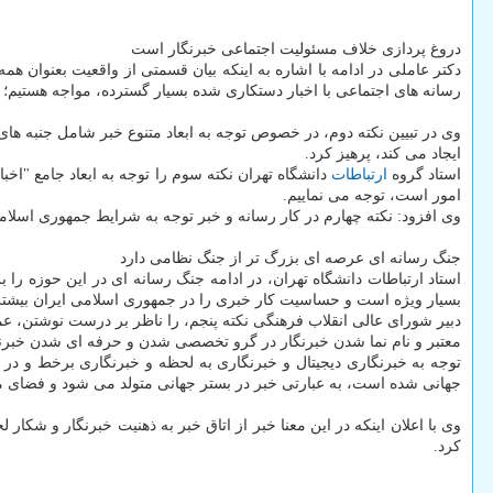
دروغ پردازی خلاف مسئولیت اجتماعی خبرنگار است
دکتر عاملی در ادامه با اشاره به اینکه بیان قسمتی از واقعیت بعنوا
رسانه های اجتماعی با اخبار دستکاری شده بسیار گسترده، مواجه هستیم؛ بعنوان مثال درباب کرونا، مطالع
وی در تبیین نکته دوم، در خصوص توجه به ابعاد متنوع خبر شامل جنبه های م
ایجاد می کند، پرهیز کرد.
استاد گروه
ارتباطات
دانشگاه تهران نکته سوم را توجه به ابعاد جامع "اخبا
امور است، توجه می نماییم.
وی افزود: نکته چهارم در کار رسانه و خبر توجه به شرایط جمهوری اسلام
جنگ رسانه ای عرصه ای بزرگ تر از جنگ نظامی دارد
استاد ارتباطات دانشگاه تهران، در ادامه جنگ رسانه ای در این حوزه ر
بسیار ویژه است و حساسیت کار خبری را در جمهوری اسلامی ایران بیشتر
دبیر شورای عالی انقلاب فرهنگی نکته پنجم، را ناظر بر درست نوشتن، ع
معتبر و نام نما شدن خبرنگار در گرو تخصصی شدن و حرفه ای شدن خبر
توجه به خبرنگاری دیجیتال و خبرنگاری به لحظه و خبرنگاری برخط و در 
جهانی شده است، به عبارتی خبر در بستر جهانی متولد می شود و فضای 
وی با اعلان اینکه در این معنا خبر از اتاق خبر به ذهنیت خبرنگار و شکار
کرد.