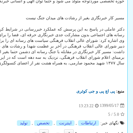
حوزه تخصصی موردتوجه متولد می شود و حتما توان الهی و انسانی خبرنگ
مسیر کار خبرنگاری بغیر از رشادت های میدان جنگ نیست
دکتر عاملی در پاسخ به این پرسش که عملکرد خبررسانی در شرایط کرون
رسانه های اجتماعی بدون مشارکت جدی خبرنگاری حرفه ای، فضا را برای
وی اشاره کرد: شورای عالی انقلاب فرهنگی سیاست های رسانه ای را برای ش
دبیر شورای عالی انقلاب فرهنگی در آخر بر عظمت شهدا و رشادت های ج
داشت: مسیر کار خبرنگاری در مقابله با جنگ رسانه ای دشمن حتما بغیر
سال ۱۳۷۷ شهید محمود صارمی، به همراه هشت نفر از اعضای کنسولگری ایران در مزار شریف افغانستان به دست گروهک تروریستی طالبان به شهادت رسید.
منبع:
پی اچ پی و جی كوئری
1399/05/17
13:23:22
5
/
5.0
تگهای خبر:
ارتباطات
,
اینترنت
,
تخصص
,
تولید