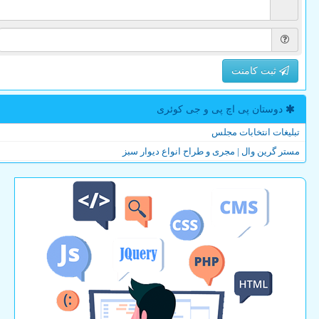
ثبت کامنت
دوستان پی اچ پی و جی كوئری
تبلیغات انتخابات مجلس
مستر گرین وال | مجری و طراح انواع دیوار سبز