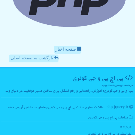
صفحه اخبار
بازگشت به صفحه اصلی
پی اچ پی و جی كوئری
برنامه نویسی تحت وب
پی اچ پی و جی کوئری؛ آموزش، راهنمایی و رفع اشکال برای ساختن مسیر موفقیت در دنیای وب
php-jquery.ir - مالکیت معنوی سایت پی اچ پی و جی كوئری متعلق به مالکین آن می باشد
صفحات پی اچ پی و جی كوئری
درباره ما
بک لینک در پی اچ پی و جی كوئری