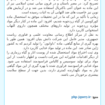
تصریح کرد: در مصر باستان و در قرون میانی تمدن اسلامی نیز از
این ماده به عنوان آنتی باکتریال استفاده می شد و در آزمایش های
نوین نیز خاصیت های ضد التهابی آن به اثبات رسیده است.
زمانی با تأکید بر این که ما در این تحقیقات موفق به استحصال ماده
کورکومین از گیاه زردچوبه شدیم، افزود: این ماده در کنار دیگر مواد
مؤثره زردچوبه در تولید داروهای مختلف همچون داروی التهاب
استخوانی کاربرد دارد.
به نقل از مرکز اطلاع رسانی معاونت علمی و فناوری ریاست
جمهوری، مدیر عامل این شرکت دانش بنیان افزود: همین طور با
بهره گیری از منابع گیاهی، ماده "داوانون" را تولید کردیم که به کشور
ژاپن صادر شد. این ماده در تولید مواد غذایی کاربرد دارد.
وی ثبت اختراع مواد استحصال شده از پوست انار و گیاه رزماری را
از دیگر اقدامات فناورانه این شرکت دانست و اظهار داشت: از این
مواد برای تولید سوسیس و کالباس فراسودمند استفاده می شود.
مواد غذایی فراسودمند فرآوری شده با بهره گیری از این مواد گیاهی
نیاز به مواد نگهدارنده کمتری دارند، بدین جهت از سطح سلامت
بیشتری برخوردار می باشند.
منبع:
php-jquery.ir