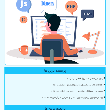
پربیننده ترین ها
پس لرزه های ۸۸ روز قطعی اینترنت
اقدامات مخرب سایبری به بانکهای کشور صحت دارد؟
حضور در استقلال آسانی را از تیم ملی آلبانی دور کرد
چرا مردم بین پیام رسانهای داخلی و خارجی سرگردان مانده اند؟
پربحث ترین ها