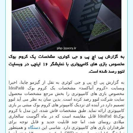
به گزارش پی اچ پی و جی کوئری، مشخصات یک کروم بوک
مخصوص بازی های کامپیوتری با نمایشگر ۱۶ اینچی در وبسایت
لنوو رصد شده است.
به گزارش پی اچ پی و جی کوئری به نقل از گیزمو چاینا، اخیرا
وبسایت «کروم آنباکسد» مشخصات یک کروم بوک IdeaPad۵
مخصوص بازی های کامپیوتری را بخش مرجع مشخصات محصول
سایت شرکت لنوو رصد کرده است. بدین سان به نظر می آید لنوو
تصمیم دارد در آینده ای نزدیک کامپیوتر های کروم بوک مبتنی بر بازی
کامپیوتری ارائه نماید. طبق مشخصات فاش شده، این مدل با کروم
بوکIdeaPad ۵i قابل مقایسه است که در ماه آگوست سالجاری
میلادی رونمای شد، اما چند قابلیت جدید و قابل توجه برای
طرفداران بازی های کامپیوتری دارد. شاسی این
دستگاه
و همینطور