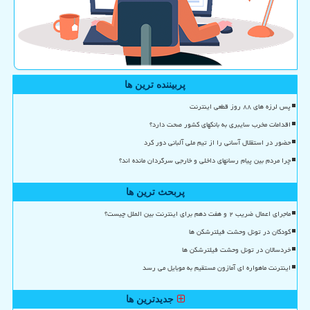
پربیننده ترین ها
پس لرزه های ۸۸ روز قطعی اینترنت
اقدامات مخرب سایبری به بانکهای کشور صحت دارد؟
حضور در استقلال آسانی را از تیم ملی آلبانی دور کرد
چرا مردم بین پیام رسانهای داخلی و خارجی سرگردان مانده اند؟
پربحث ترین ها
ماجرای اعمال ضریب ۲ و هفت دهم برای اینترنت بین الملل چیست؟
کودکان در تونل وحشت فیلترشکن ها
خردسالان در تونل وحشت فیلترشکن ها
اینترنت ماهواره ای آمازون مستقیم به موبایل می رسد
جدیدترین ها