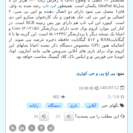
نمایشگر ۱۶ اینچی با وضوح QHD با رفرش ریت ۱۲۰ هرتز آن با
مدلIdeaPad ۵i یکسان است. همینطور
لپ تاپ
رصد شده به وای-
فای۶ متصل می شود دارای دو اتصال دهنده یو اس بی سی، ۲
اتصالی یو اس بی ای، جک هدفون و یک کارتخوان میکرو اس دی
است. کیبورد این لپ تاپ هم دارای نور پس زمینه RGB است. در
کنار این موارد کروم بوک جدید دارای پردازشگر Core i۳-۱۲۱۵U و
احیانا یک نسخه دیگر با پردازشگر i۵-۱۲۳۴U است. این گزینه ها با ۸
گیگابایتRAM و ۵۱۲ گیگابایت حافظه ذخیره عرضه می شوند. از
آنجائیکه هنوز GPU مخصوص دستگاه ذکر نشده احیانا مدلهای این
کروم بوک برای بازی های آنلاین سرویس هایی مانند آمازون، لونا،
انویدیا جی فورس نو و ایکس باک کلاد گیمینگ مناسب خواهد بود.
منبع:
پی اچ پی و جی كوئری
1401/07/12
10:08:00
802
5
/
5.0
تگهای خبر:
آنلاین
,
بازی
,
دستگاه
,
رایانه
این مطلب را می پسندید؟
(0)
(1)
X