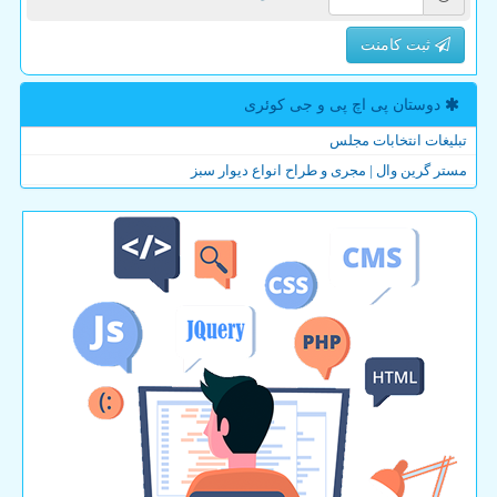
ثبت کامنت
دوستان پی اچ پی و جی كوئری
تبلیغات انتخابات مجلس
مستر گرین وال | مجری و طراح انواع دیوار سبز