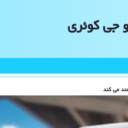
و جی كوئری
مند می کند