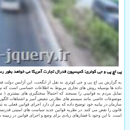
پی اچ پی و جی کوئری: کمیسیون فدرال تجارت آمریکا می خواهد بطور رسم
به گزارش پی اچ پی و جی کوئری به نقل از انگجت، این آژانس دولت فدرا
داده ها بوسیله روش های تجاری مربوط به اطلاعات حساسی است که توسط
تمایل مردم به قوانینی را بسنجند که احتمالاً سختگیری های بیشتری ( 
موضوعات خاصی مانند سیستم های نظارتی تبعیض آمیز و اشتباهات الگوریتم 
سازمان در بیانیه خود توضیح داده که بیم آن دارد اجرای قوانین فعلی به 
قانون را نقض می کنند. در نظریه قوانین جدید سیاست های امنیتی قدرتمن
است. با این وجود با فشارهای زیادی برای وضع و اجرای قوانین در زمینه 