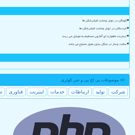
کودکان در تونل وحشت فیلترشکن ها
خردسالان در تونل وحشت فیلترشکن ها
اینترنت ماهواره ای آمازون مستقیم به موبایل می رسد
ساخت وساز در جنگل بدون مجوز ممنوع می باشد
موضوعات پی اچ پی و جی كوئری
شركت
تولید
ارتباطات
خدمات
اینترنت
فناوری
ت