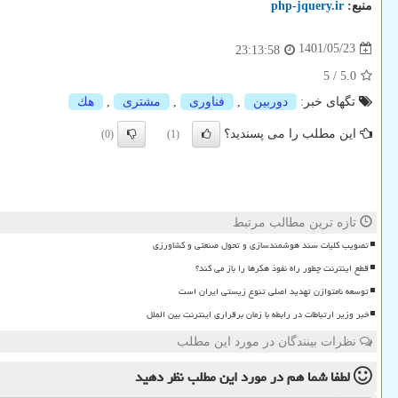
منبع:
php-jquery.ir
1401/05/23
23:13:58
5
/
5.0
تگهای خبر:
دوربین
,
فناوری
,
مشتری
,
هك
این مطلب را می پسندید؟
(0)
(1)
تازه ترین مطالب مرتبط
تصویب کلیات سند هوشمندسازی و تحول صنعتی و کشاورزی
قطع اینترنت چطور راه نفوذ هکرها را باز می کند؟
توسعه نامتوازن تهدید اصلی تنوع زیستی ایران است
خبر وزیر ارتباطات در رابطه با زمان برقراری اینترنت بین الملل
نظرات بینندگان در مورد این مطلب
لطفا شما هم
در مورد این مطلب
نظر دهید