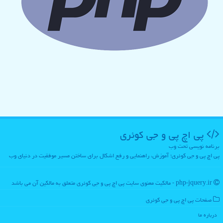
پی اچ پی و جی كوئری
برنامه نویسی تحت وب
پی اچ پی و جی کوئری؛ آموزش، راهنمایی و رفع اشکال برای ساختن مسیر موفقیت در دنیای وب
php-jquery.ir - مالکیت معنوی سایت پی اچ پی و جی كوئری متعلق به مالکین آن می باشد
صفحات پی اچ پی و جی كوئری
درباره ما