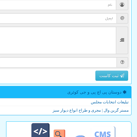
ثبت کامنت
دوستان پی اچ پی و جی كوئری
تبلیغات انتخابات مجلس
مستر گرین وال | مجری و طراح انواع دیوار سبز