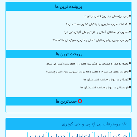
پربیننده ترین ها
پس لرزه های ۸۸ روز قطعی اینترنت
اقدامات مخرب سایبری به بانکهای کشور صحت دارد؟
حضور در استقلال آسانی را از تیم ملی آلبانی دور کرد
چرا مردم بین پیام رسانهای داخلی و خارجی سرگردان مانده اند؟
پربحث ترین ها
دقیقا به اندازه مصرف ترافیک بین الملل از حجم بسته کسر می شود
ماجرای اعمال ضریب ۲ و هفت دهم برای اینترنت بین الملل چیست؟
کودکان در تونل وحشت فیلترشکن ها
خردسالان در تونل وحشت فیلترشکن ها
جدیدترین ها
موضوعات پی اچ پی و جی كوئری
شركت
تولید
ارتباطات
خدمات
اینترنت