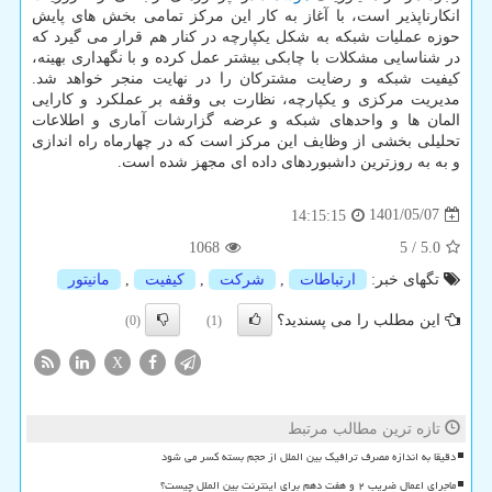
انکارناپذیر است، با آغاز به کار این مرکز تمامی بخش های پایش
حوزه عملیات شبکه به شکل یکپارچه در کنار هم قرار می گیرد که
در شناسایی مشکلات با چابکی بیشتر عمل کرده و با نگهداری بهینه،
کیفیت شبکه و رضایت مشترکان را در نهایت منجر خواهد شد.
مدیریت مرکزی و یکپارچه، نظارت بی وقفه بر عملکرد و کارایی
المان ها و واحدهای شبکه و عرضه گزارشات آماری و اطلاعات
تحلیلی بخشی از وظایف این مرکز است که در چهارماه راه اندازی
و به به روزترین داشبوردهای داده ای مجهز شده است.
1401/05/07
14:15:15
1068
5
/
5.0
تگهای خبر:
ارتباطات
,
شركت
,
كیفیت
,
مانیتور
این مطلب را می پسندید؟
(0)
(1)
X
تازه ترین مطالب مرتبط
دقیقا به اندازه مصرف ترافیک بین الملل از حجم بسته کسر می شود
ماجرای اعمال ضریب ۲ و هفت دهم برای اینترنت بین الملل چیست؟